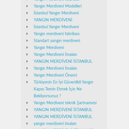
Yangın Merdiveni Modelleri
İstanbul Yangın Merdiveni
YANGIN MERDİVENİ
İstanbul Yangın Merdiveni
Yangın merdiveni fabrikası
Standart yangın merdiveni
Yangın Merdiveni
Yangın Merdiveni İmalatı
YANGIN MERDİVENİ İSTANBUL
Yangın Merdiveni İmalatı
Yangın Merdiveni Önemi
Türkiyenin En İyi Güvenlikli Yangın
Kapısı Temin Etmek İçin Ne
Bekliyorsunuz ?
Yangın Merdiveni teknik Şartnamesi
YANGIN MERDİVENİ İSTANBUL
YANGIN MERDİVENİ İSTANBUL
yangın merdiveni imalatı