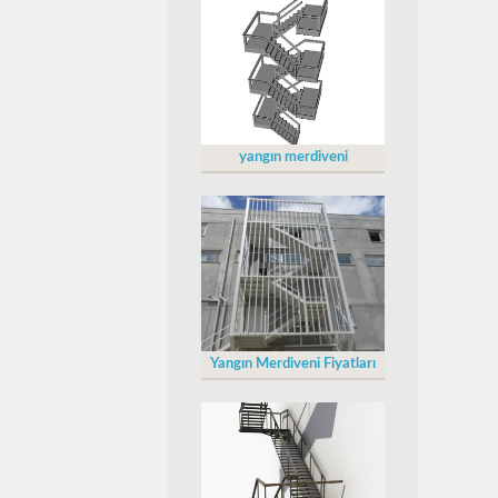
yangın merdiveni
Yangın Merdiveni Fiyatları