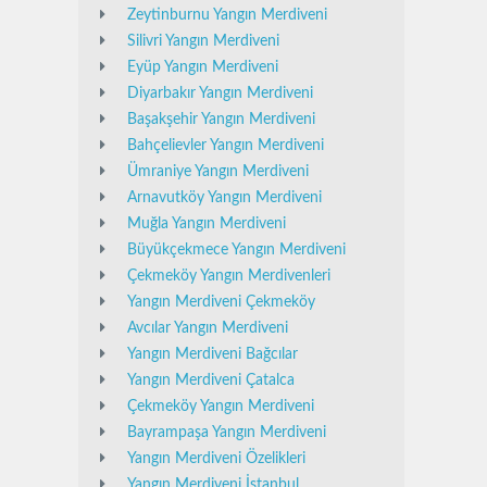
Zeytinburnu Yangın Merdiveni
Silivri Yangın Merdiveni
Eyüp Yangın Merdiveni
Diyarbakır Yangın Merdiveni
Başakşehir Yangın Merdiveni
Bahçelievler Yangın Merdiveni
Ümraniye Yangın Merdiveni
Arnavutköy Yangın Merdiveni
Muğla Yangın Merdiveni
Büyükçekmece Yangın Merdiveni
Çekmeköy Yangın Merdivenleri
Yangın Merdiveni Çekmeköy
Avcılar Yangın Merdiveni
Yangın Merdiveni Bağcılar
Yangın Merdiveni Çatalca
Çekmeköy Yangın Merdiveni
Bayrampaşa Yangın Merdiveni
Yangın Merdiveni Özelikleri
Yangın Merdiveni İstanbul