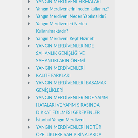
YANGIN MERDİVENİ FİRMALARI
Yangın Merdivenlerini neden kullanırız?
Yangın Merdiveni Neden Yapılmalıdır?
Yangın Merdivenleri Neden
Kullanılmaktadır?
Yangın Merdiveni Keşif Hizmeti
YANGIN MERDİVENLERİNDE
SAHANLIK GENİŞLİĞİ VE
SAHANLIKLARIN ÖNEMİ
YANGIN MERDİVENLERİ
KALİTE FARKLARI
YANGIN MERDİVENLERİ BASAMAK
GENİŞLİKLERİ
YANGIN MERDİVENLERİNDE YAPIM
HATALARI VE YAPIM SIRASINDA
DİKKAT EDİLMESİ GEREKENLER
İstanbul Yangın Merdiveni
YANGIN MERDİVENLERİ NE TÜR
ÖZELLİKLERE SAHİP BİNALARDA