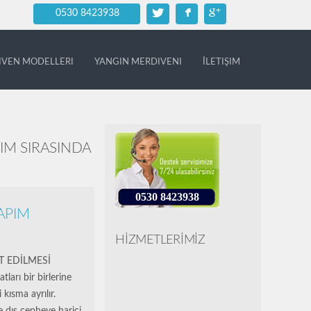
0530 8423938
IVEN MODELLERI
YANGIN MERDIVENI
İLETIŞIM
IM SIRASINDA
0530 8423938
APIM
HİZMETLERİMİZ
T EDİLMESİ
rı bir birlerine
kısma ayrılır.