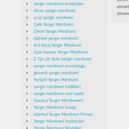
Birinci
yangın merdiveni imalatçıları
olmakta
döner yangın merdiveni
dönemd
ucuz yangın merdiveni
Çelik Yangın Merdiveni
Demir Yangın Merdiveni
dairesel yangın merdiveni
Acil Kaçış Yangın Merdiveni
Açılır kapanır Yangın Merdiveni
Z Tipi çift Kollu yangın merdiveni
yangın merdiveni zorunluluğu
galvaniz yangın merdiveni
Portatif Yangın Merdiveni
yangın merdiveni özellikleri
yangın merdiveni nasıl yapılır
İstanbul Yangın Merdivenleri
Yangın Merdiveni İmalat
İstanbul Yangın Merdiveni Firması
Yangın Merdiveni İmalatçıları
Yangın Merdiveni Modelleri