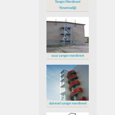
Yangın Merdiveni
Yönetmeliği
ucuz yangın merdiveni
dairesel yangın merdiveni