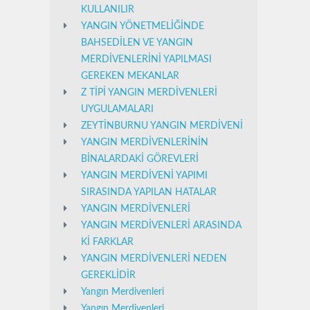
KULLANILIR
YANGIN YÖNETMELİĞİNDE
BAHSEDİLEN VE YANGIN
MERDİVENLERİNİ YAPILMASI
GEREKEN MEKANLAR
Z TİPİ YANGIN MERDİVENLERİ
UYGULAMALARI
ZEYTİNBURNU YANGIN MERDİVENİ
YANGIN MERDİVENLERİNİN
BİNALARDAKİ GÖREVLERİ
YANGIN MERDİVENİ YAPIMI
SIRASINDA YAPILAN HATALAR
YANGIN MERDİVENLERİ
YANGIN MERDİVENLERİ ARASINDA
Kİ FARKLAR
YANGIN MERDİVENLERİ NEDEN
GEREKLİDİR
Yangın Merdivenleri
Yangın Merdivenleri