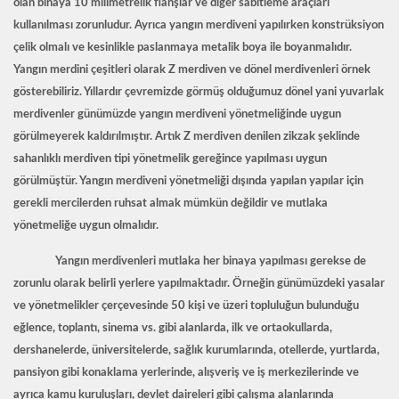
olan binaya 10 milimetrelik flanşlar ve diğer sabitleme araçları
kullanılması zorunludur. Ayrıca yangın merdiveni yapılırken konstrüksiyon
çelik olmalı ve kesinlikle paslanmaya metalik boya ile boyanmalıdır.
Yangın merdini çeşitleri olarak Z merdiven ve dönel merdivenleri örnek
gösterebiliriz. Yıllardır çevremizde görmüş olduğumuz dönel yani yuvarlak
merdivenler günümüzde yangın merdiveni yönetmeliğinde uygun
görülmeyerek kaldırılmıştır. Artık Z merdiven denilen zikzak şeklinde
sahanlıklı merdiven tipi yönetmelik gereğince yapılması uygun
görülmüştür. Yangın merdiveni yönetmeliği dışında yapılan yapılar için
gerekli mercilerden ruhsat almak mümkün değildir ve mutlaka
yönetmeliğe uygun olmalıdır.
Yangın merdivenleri mutlaka her binaya yapılması gerekse de
zorunlu olarak belirli yerlere yapılmaktadır. Örneğin günümüzdeki yasalar
ve yönetmelikler çerçevesinde 50 kişi ve üzeri topluluğun bulunduğu
eğlence, toplantı, sinema vs. gibi alanlarda, ilk ve ortaokullarda,
dershanelerde, üniversitelerde, sağlık kurumlarında, otellerde, yurtlarda,
pansiyon gibi konaklama yerlerinde, alışveriş ve iş merkezilerinde ve
ayrıca kamu kuruluşları, devlet daireleri gibi çalışma alanlarında