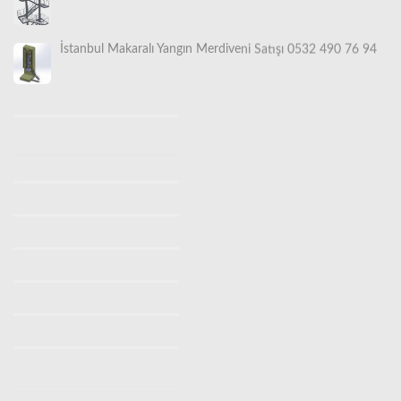
İstanbul Makaralı Yangın Merdiveni Satışı 0532 490 76 94
İstanbul Yangın Merdiveni İmalatı, Satışı ve Montajı |
Türkiye Geneli Profesyonel Güvenlik Çözümleri
İstanbul Yangın Merdiveni İmalatı (0530 842 3938) |
Ücretsiz Keşif Hizmeti