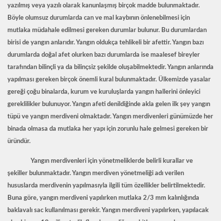
yazılmış veya yazılı olarak kanunlaşmış birçok madde bulunmaktadır.
Böyle olumsuz durumlarda can ve mal kaybının önlenebilmesi için
mutlaka müdahale edilmesi gereken durumlar bulunur. Bu durumlardan
birisi de yangın anlarıdır. Yangın oldukça tehlikeli bir afettir. Yangın bazı
durumlarda doğal afet olurken bazı durumlarda ise maalesef bireyler
tarafından bilinçli ya da bilinçsiz şekilde oluşabilmektedir. Yangın anlarında
yapılması gereken birçok önemli kural bulunmaktadır. Ülkemizde yasalar
gereği çoğu binalarda, kurum ve kuruluşlarda yangın hallerini önleyici
gereklilikler bulunuyor. Yangın afeti denildiğinde akla gelen ilk şey yangın
tüpü ve yangın merdiveni olmaktadır. Yangın merdivenleri günümüzde her
binada olmasa da mutlaka her yapı için zorunlu hale gelmesi gereken bir
üründür.
Yangın merdivenleri için yönetmeliklerde belirli kurallar ve
şekiller bulunmaktadır. Yangın merdiven yönetmeliği adı verilen
hususlarda merdivenin yapılmasıyla ilgili tüm özellikler belirtilmektedir.
Buna göre, yangın merdiveni yapılırken mutlaka 2/3 mm kalınlığında
baklavalı sac kullanılması gerekir. Yangın merdiveni yapılırken, yapılacak