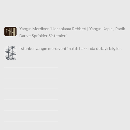
Yangın Merdiveni Hesaplama Rehberi | Yangın Kapısı, Panik
Bar ve Sprinkler Sistemleri
İstanbul yangın merdiveni imalatı hakkında detaylı bilgiler.
İstanbul Makaralı Yangın Merdiveni Satışı 0532 490 76 94
İstanbul Yangın Merdiveni İmalatı, Satışı ve Montajı |
Türkiye Geneli Profesyonel Güvenlik Çözümleri
İstanbul Yangın Merdiveni İmalatı (0530 842 3938) |
Ücretsiz Keşif Hizmeti