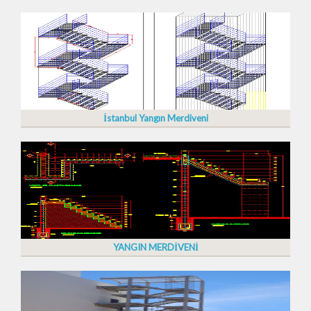
İstanbul Yangın Merdiveni
YANGIN MERDİVENİ