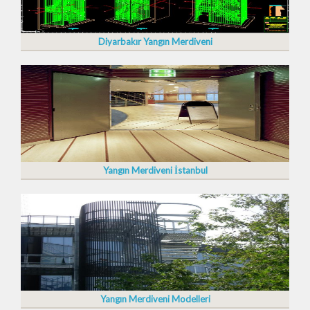
Diyarbakır Yangın Merdiveni
Yangın Merdiveni İstanbul
Yangın Merdiveni Modelleri