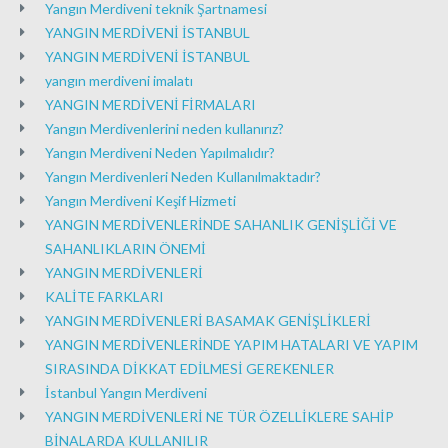
Yangın Merdiveni teknik Şartnamesi
YANGIN MERDİVENİ İSTANBUL
YANGIN MERDİVENİ İSTANBUL
yangın merdiveni imalatı
YANGIN MERDİVENİ FİRMALARI
Yangın Merdivenlerini neden kullanırız?
Yangın Merdiveni Neden Yapılmalıdır?
Yangın Merdivenleri Neden Kullanılmaktadır?
Yangın Merdiveni Keşif Hizmeti
YANGIN MERDİVENLERİNDE SAHANLIK GENİŞLİĞİ VE
SAHANLIKLARIN ÖNEMİ
YANGIN MERDİVENLERİ
KALİTE FARKLARI
YANGIN MERDİVENLERİ BASAMAK GENİŞLİKLERİ
YANGIN MERDİVENLERİNDE YAPIM HATALARI VE YAPIM
SIRASINDA DİKKAT EDİLMESİ GEREKENLER
İstanbul Yangın Merdiveni
YANGIN MERDİVENLERİ NE TÜR ÖZELLİKLERE SAHİP
BİNALARDA KULLANILIR