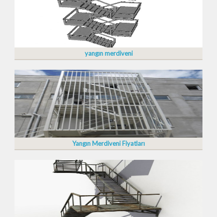
yangın merdiveni
Yangın Merdiveni Fiyatları