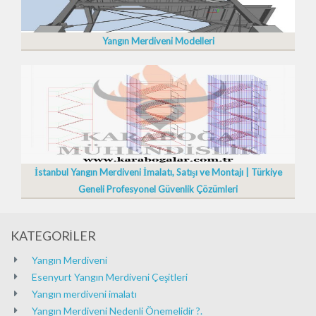
Yangın Merdiveni Modelleri
İstanbul Yangın Merdiveni İmalatı, Satışı ve Montajı | Türkiye
Geneli Profesyonel Güvenlik Çözümleri
KATEGORİLER
Yangın Merdiveni
Esenyurt Yangın Merdiveni Çeşitleri
Yangın merdiveni imalatı
Yangın Merdiveni Nedenli Önemelidir ?.