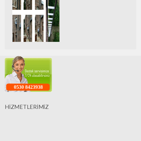
0530 8423938
HİZMETLERİMİZ