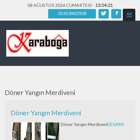
08 AĞUSTOS 2026 CUMARTESİ -
13:54:23
0530 8423938
Döner Yangın Merdiveni
Döner Yangın Merdiveni
Döner Yangın Merdiveni
DEVAMI