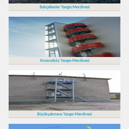
Bahçelievler Yangın Merdiveni
Arnavutköy Yangın Merdiveni
Büyükçekmece Yangın Merdiveni