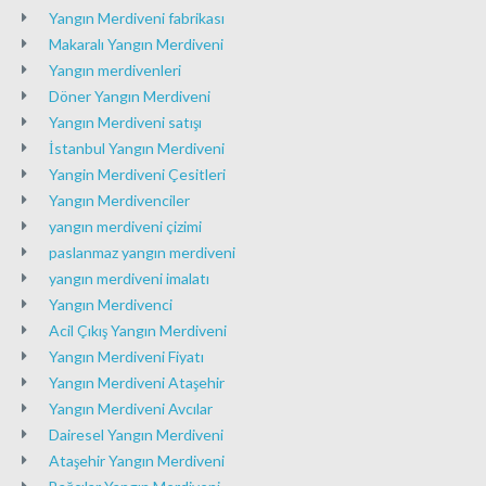
Yangın Merdiveni fabrikası
Makaralı Yangın Merdiveni
Yangın merdivenleri
Döner Yangın Merdiveni
Yangın Merdiveni satışı
İstanbul Yangın Merdiveni
Yangin Merdiveni Çesitleri
Yangın Merdivenciler
yangın merdiveni çizimi
paslanmaz yangın merdiveni
yangın merdiveni imalatı
Yangın Merdivenci
Acil Çıkış Yangın Merdiveni
Yangın Merdiveni Fiyatı
Yangın Merdiveni Ataşehir
Yangın Merdiveni Avcılar
Dairesel Yangın Merdiveni
Ataşehir Yangın Merdiveni