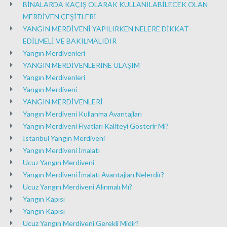
BİNALARDA KAÇIŞ OLARAK KULLANILABİLECEK OLAN
MERDİVEN ÇEŞİTLERİ
YANGIN MERDİVENİ YAPILIRKEN NELERE DİKKAT
EDİLMELİ VE BAKILMALIDIR
Yangın Merdivenleri
YANGIN MERDİVENLERİNE ULAŞIM
Yangın Merdivenleri
Yangın Merdiveni
YANGIN MERDİVENLERİ
Yangın Merdiveni Kullanma Avantajları
Yangın Merdiveni Fiyatları Kaliteyi Gösterir Mi?
İstanbul Yangın Merdiveni
Yangın Merdiveni İmalatı
Ucuz Yangın Merdiveni
Yangın Merdiveni İmalatı Avantajları Nelerdir?
Ucuz Yangın Merdiveni Alınmalı Mı?
Yangın Kapısı
Yangın Kapısı
Ucuz Yangın Merdiveni Gerekli Midir?