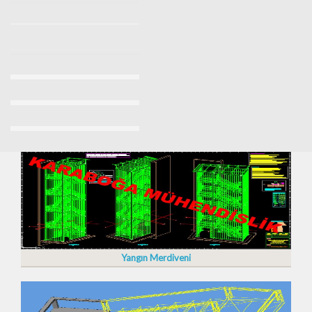
Makaralı Yangın Merdiveni
Yangın Merdiveni İmalatı Fiyatları 2023/2024
Yangın Merdiveni Fiyatları Sancaktepe 0532 7037509
Yangın Merdiveni