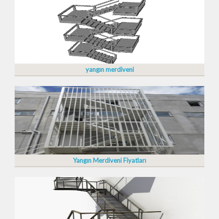
yangın merdiveni
Yangın Merdiveni Fiyatları