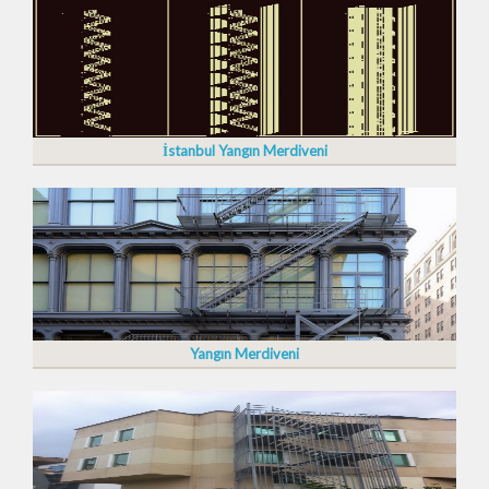
İstanbul Yangın Merdiveni
Yangın Merdiveni