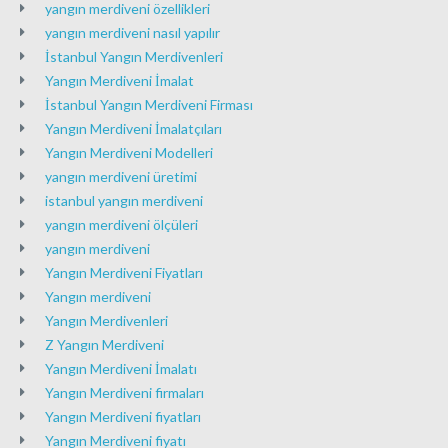
yangın merdiveni özellikleri
yangın merdiveni nasıl yapılır
İstanbul Yangın Merdivenleri
Yangın Merdiveni İmalat
İstanbul Yangın Merdiveni Firması
Yangın Merdiveni İmalatçıları
Yangın Merdiveni Modelleri
yangın merdiveni üretimi
istanbul yangın merdiveni
yangın merdiveni ölçüleri
yangın merdiveni
Yangın Merdiveni Fiyatları
Yangın merdiveni
Yangın Merdivenleri
Z Yangın Merdiveni
Yangın Merdiveni İmalatı
Yangın Merdiveni firmaları
Yangın Merdiveni fiyatları
Yangın Merdiveni fiyatı