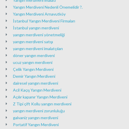
Yangın merdiveni imalatı
Yangın Merdiveni Nedenli Önemelidir ?.
Yangın Merdiveni Arnavutköy
İstanbul Yangın Merdiveni Firmaları
İstanbul yangın merdiveni
yangın merdiveni yönetmeliği
yangın merdiveni satışı
yangın merdiveni imalatçıları
döner yangın merdiveni
ucuz yangın merdiveni
Çelik Yangın Merdiveni
Demir Yangın Merdiveni
dairesel yangın merdiveni
Acil Kaçış Yangın Merdiveni
Açılır kapanır Yangın Merdiveni
Z Tipi çift Kollu yangın merdiveni
yangın merdiveni zorunluluğu
galvaniz yangın merdiveni
Portatif Yangın Merdiveni