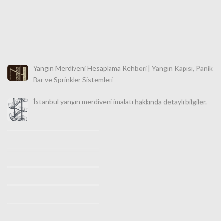
Yangın Merdiveni Hesaplama Rehberi | Yangın Kapısı, Panik
Bar ve Sprinkler Sistemleri
İstanbul yangın merdiveni imalatı hakkında detaylı bilgiler.
İstanbul Makaralı Yangın Merdiveni Satışı 0532 490 76 94
İstanbul Yangın Merdiveni İmalatı, Satışı ve Montajı |
Türkiye Geneli Profesyonel Güvenlik Çözümleri
İstanbul Yangın Merdiveni İmalatı (0530 842 3938) |
Ücretsiz Keşif Hizmeti