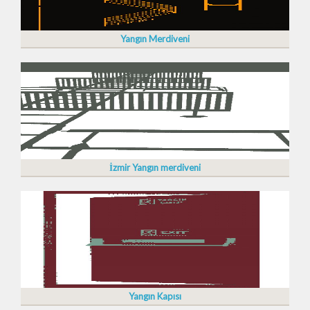
Yangın Merdiveni
İzmir Yangın merdiveni
Yangın Kapısı