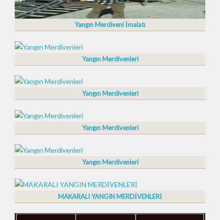
Yangın Merdiveni İmalatı
Yangın Merdivenleri
Yangın Merdivenleri
Yangın Merdivenleri
Yangın Merdivenleri
MAKARALI YANGIN MERDİVENLERİ