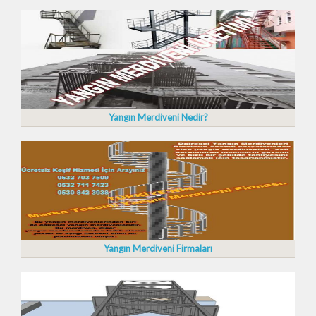
Yangın Merdiveni Nedir?
Yangın Merdiveni Firmaları