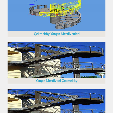
Çekmeköy Yangın Merdivenleri
Yangın Merdiveni Çekmeköy