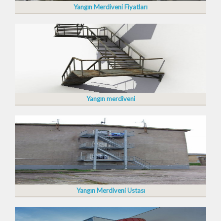
Yangın Merdiveni Fiyatları
Yangın merdiveni
Yangın Merdiveni Ustası