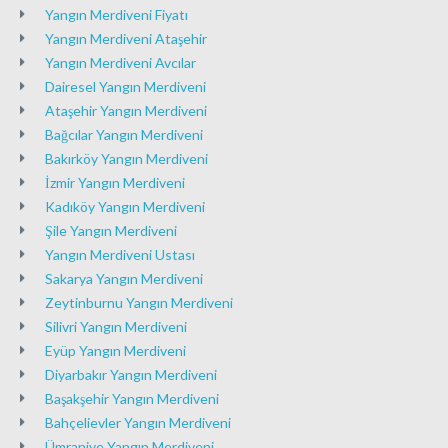
Yangın Merdiveni Fiyatı
Yangın Merdiveni Ataşehir
Yangın Merdiveni Avcılar
Dairesel Yangın Merdiveni
Ataşehir Yangın Merdiveni
Bağcılar Yangın Merdiveni
Bakırköy Yangın Merdiveni
İzmir Yangın Merdiveni
Kadıköy Yangın Merdiveni
Şile Yangın Merdiveni
Yangın Merdiveni Ustası
Sakarya Yangın Merdiveni
Zeytinburnu Yangın Merdiveni
Silivri Yangın Merdiveni
Eyüp Yangın Merdiveni
Diyarbakır Yangın Merdiveni
Başakşehir Yangın Merdiveni
Bahçelievler Yangın Merdiveni
Ümraniye Yangın Merdiveni