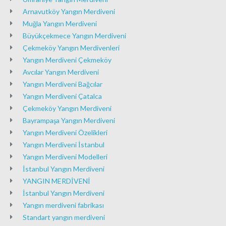
Arnavutköy Yangın Merdiveni
Muğla Yangın Merdiveni
Büyükçekmece Yangın Merdiveni
Çekmeköy Yangın Merdivenleri
Yangın Merdiveni Çekmeköy
Avcılar Yangın Merdiveni
Yangın Merdiveni Bağcılar
Yangın Merdiveni Çatalca
Çekmeköy Yangın Merdiveni
Bayrampaşa Yangın Merdiveni
Yangın Merdiveni Özelikleri
Yangın Merdiveni İstanbul
Yangın Merdiveni Modelleri
İstanbul Yangın Merdiveni
YANGIN MERDİVENİ
İstanbul Yangın Merdiveni
Yangın merdiveni fabrikası
Standart yangın merdiveni