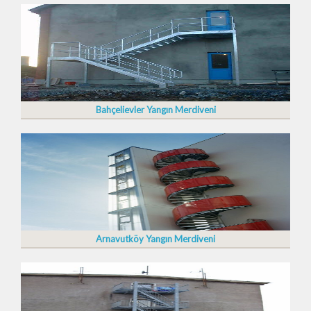
Bahçelievler Yangın Merdiveni
Arnavutköy Yangın Merdiveni