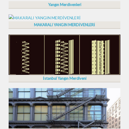
Yangın Merdivenleri
MAKARALI YANGIN MERDİVENLERİ
İstanbul Yangın Merdiveni