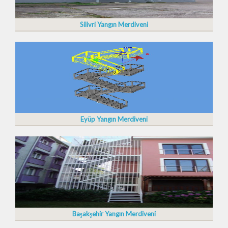
Silivri Yangın Merdiveni
Eyüp Yangın Merdiveni
Başakşehir Yangın Merdiveni