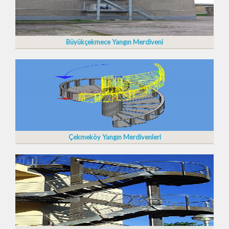
Büyükçekmece Yangın Merdiveni
Çekmeköy Yangın Merdivenleri