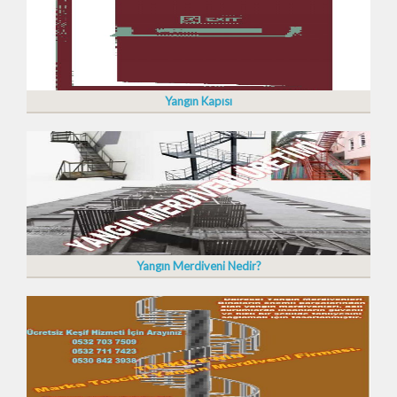
Yangın Kapısı
Yangın Merdiveni Nedir?