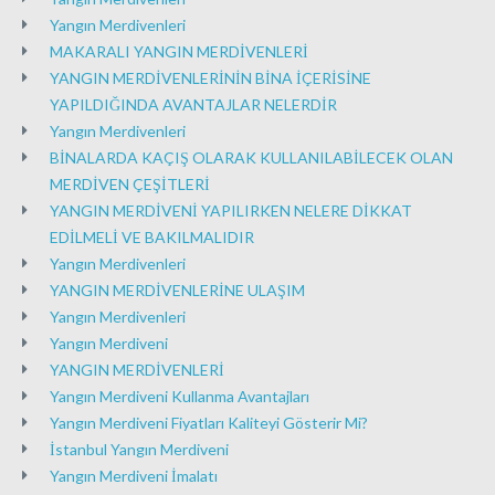
Yangın Merdivenleri
MAKARALI YANGIN MERDİVENLERİ
YANGIN MERDİVENLERİNİN BİNA İÇERİSİNE
YAPILDIĞINDA AVANTAJLAR NELERDİR
Yangın Merdivenleri
BİNALARDA KAÇIŞ OLARAK KULLANILABİLECEK OLAN
MERDİVEN ÇEŞİTLERİ
YANGIN MERDİVENİ YAPILIRKEN NELERE DİKKAT
EDİLMELİ VE BAKILMALIDIR
Yangın Merdivenleri
YANGIN MERDİVENLERİNE ULAŞIM
Yangın Merdivenleri
Yangın Merdiveni
YANGIN MERDİVENLERİ
Yangın Merdiveni Kullanma Avantajları
Yangın Merdiveni Fiyatları Kaliteyi Gösterir Mi?
İstanbul Yangın Merdiveni
Yangın Merdiveni İmalatı