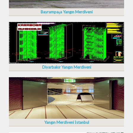
Bayrampaşa Yangın Merdiveni
Diyarbakır Yangın Merdiveni
Yangın Merdiveni İstanbul