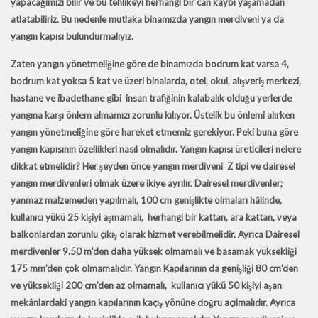
yapacağımızı bilir ve bu tehlikeyi herhangi bir can kaybı yaşamadan
atlatabiliriz. Bu nedenle mutlaka binamızda yangın merdiveni ya da
yangın kapısı
bulundurmalıyız.
Zaten
yangın yönetmeliğine
göre de binamızda bodrum kat varsa 4,
bodrum kat yoksa 5 kat ve üzeri binalarda, otel, okul, alışveriş merkezi,
hastane ve ibadethane gibi insan trafiğinin kalabalık olduğu yerlerde
yangına karşı önlem almamızı zorunlu kılıyor. Üstelik bu önlemi alırken
yangın yönetmeliğine göre hareket etmemiz gerekiyor. Peki buna göre
yangın kapısının özellikleri nasıl olmalıdır. Yangın kapısı üreticileri nelere
dikkat etmelidir? Her şeyden önce yangın merdiveni Z tipi ve dairesel
yangın merdivenleri olmak üzere ikiye ayrılır. Dairesel merdivenler;
yanmaz malzemeden yapılmalı, 100 cm genişlikte olmaları hâlinde,
kullanıcı yükü 25 kişiyi aşmamalı, herhangi bir kattan, ara kattan, veya
balkonlardan zorunlu çıkış olarak hizmet verebilmelidir. Ayrıca Dairesel
merdivenler 9.50 m’den daha yüksek olmamalı ve basamak yüksekliği
175 mm’den çok olmamalıdır. Yangın Kapılarının da genişliği 80 cm’den
ve yüksekliği 200 cm’den az olmamalı, kullanıcı yükü 50 kişiyi aşan
mekânlardaki yangın kapılarının kaçış yönüne doğru açılmalıdır. Ayrıca