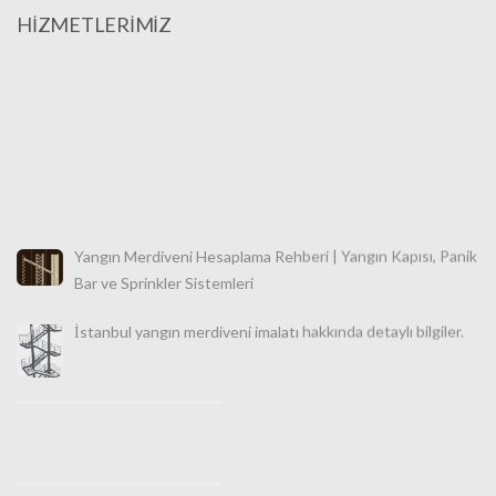
HİZMETLERİMİZ
Yangın Merdiveni Hesaplama Rehberi | Yangın Kapısı, Panik
Bar ve Sprinkler Sistemleri
İstanbul yangın merdiveni imalatı hakkında detaylı bilgiler.
İstanbul Makaralı Yangın Merdiveni Satışı 0532 490 76 94
İstanbul Yangın Merdiveni İmalatı, Satışı ve Montajı |
Türkiye Geneli Profesyonel Güvenlik Çözümleri