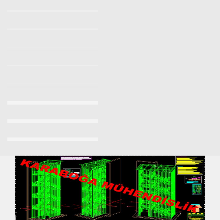
Yangın Merdiveni Yönetmeliği
Yangın Merdiveni Firmaları
Makaralı Yangın Merdiveni
Yangın Merdiveni İmalatı Fiyatları 2023/2024
Yangın Merdiveni Fiyatları Sancaktepe 0532 7037509