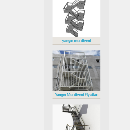
yangın merdiveni
Yangın Merdiveni Fiyatları