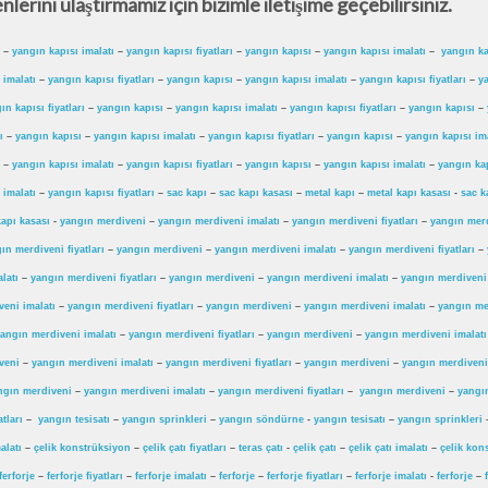
lerini ulaştırmamız için bizimle iletişime geçebilirsiniz.
–
yangın kapısı imalatı
–
yangın kapısı fiyatları
–
yangın kapısı
–
yangın kapısı imalatı
–
yangın kap
 imalatı
–
yangın kapısı fiyatları
–
yangın kapısı
–
yangın kapısı imalatı
–
yangın kapısı fiyatları
–
y
ın kapısı fiyatları
–
yangın kapısı
–
yangın kapısı imalatı
–
yangın kapısı fiyatları
–
yangın kapısı
–
ı
–
yangın kapısı
–
yangın kapısı imalatı
–
yangın kapısı fiyatları
–
yangın kapısı
–
yangın kapısı im
–
yangın kapısı imalatı
–
yangın kapısı fiyatları
–
yangın kapısı
–
yangın kapısı imalatı
–
yangın kap
 imalatı
–
yangın kapısı fiyatları
–
sac kapı
–
sac kapı kasası
–
metal kapı
–
metal kapı kasası
-
sac k
kapı kasası
-
yangın merdiveni
–
yangın merdiveni imalatı
–
yangın merdiveni fiyatları
–
yangın mer
ın merdiveni fiyatları
–
yangın merdiveni
–
yangın merdiveni imalatı
–
yangın merdiveni fiyatları
–
latı
–
yangın merdiveni fiyatları
–
yangın merdiveni
–
yangın merdiveni imalatı
–
yangın merdiveni 
eni imalatı
–
yangın merdiveni fiyatları
–
yangın merdiveni
–
yangın merdiveni imalatı
–
yangın mer
angın merdiveni imalatı
–
yangın merdiveni fiyatları
–
yangın merdiveni
–
yangın merdiveni imalatı
veni
–
yangın merdiveni imalatı
–
yangın merdiveni fiyatları
–
yangın merdiveni
–
yangın merdiveni
ngın merdiveni
–
yangın merdiveni imalatı
–
yangın merdiveni fiyatları
–
yangın merdiveni
–
yangın
tları
–
yangın tesisatı
–
yangın sprinkleri
–
yangın söndürne
-
yangın tesisatı
–
yangın sprinkleri
alatı
–
çelik konstrüksiyon
–
çelik çatı fiyatları
–
teras çatı
-
çelik çatı
–
çelik çatı imalatı
–
çelik kon
ferforje
–
ferforje fiyatları
–
ferforje imalatı
–
ferforje
–
ferforje fiyatları
–
ferforje imalatı
-
ferforje
–