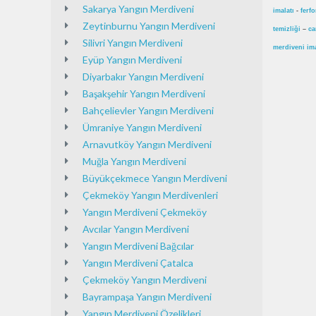
Sakarya Yangın Merdiveni
imalatı
-
ferfo
Zeytinburnu Yangın Merdiveni
temizliği
–
ca
Silivri Yangın Merdiveni
merdiveni ima
Eyüp Yangın Merdiveni
Diyarbakır Yangın Merdiveni
Başakşehir Yangın Merdiveni
Bahçelievler Yangın Merdiveni
Ümraniye Yangın Merdiveni
Arnavutköy Yangın Merdiveni
Muğla Yangın Merdiveni
Büyükçekmece Yangın Merdiveni
Çekmeköy Yangın Merdivenleri
Yangın Merdiveni Çekmeköy
Avcılar Yangın Merdiveni
Yangın Merdiveni Bağcılar
Yangın Merdiveni Çatalca
Çekmeköy Yangın Merdiveni
Bayrampaşa Yangın Merdiveni
Yangın Merdiveni Özelikleri