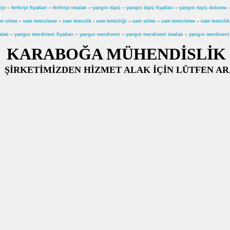
rje
–
ferforje fiyatları
–
ferforje imalatı
–
yangın tüpü
–
yangın tüpü fiyatları
–
yangın tüpü dolumu
m silme
–
cam temizleme
–
cam temizlik
-
cam temizliği
–
cam silme
–
cam temizleme
–
cam temizlik
latı
–
yangın merdiveni fiyatları
–
yangın merdiveni
–
yangın merdiveni imalatı
–
yangın merdiveni 
KARABOĞA MÜHENDİSLİK 
ŞİRKETİMİZDEN HİZMET ALAK İÇİN LÜTFEN AR