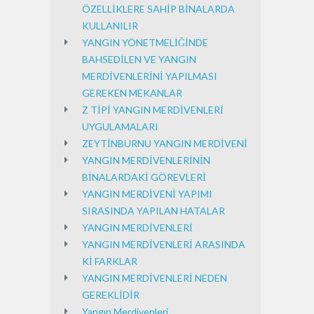
ÖZELLİKLERE SAHİP BİNALARDA
KULLANILIR
YANGIN YÖNETMELİĞİNDE
BAHSEDİLEN VE YANGIN
MERDİVENLERİNİ YAPILMASI
GEREKEN MEKANLAR
Z TİPİ YANGIN MERDİVENLERİ
UYGULAMALARI
ZEYTİNBURNU YANGIN MERDİVENİ
YANGIN MERDİVENLERİNİN
BİNALARDAKİ GÖREVLERİ
YANGIN MERDİVENİ YAPIMI
SIRASINDA YAPILAN HATALAR
YANGIN MERDİVENLERİ
YANGIN MERDİVENLERİ ARASINDA
Kİ FARKLAR
YANGIN MERDİVENLERİ NEDEN
GEREKLİDİR
Yangın Merdivenleri