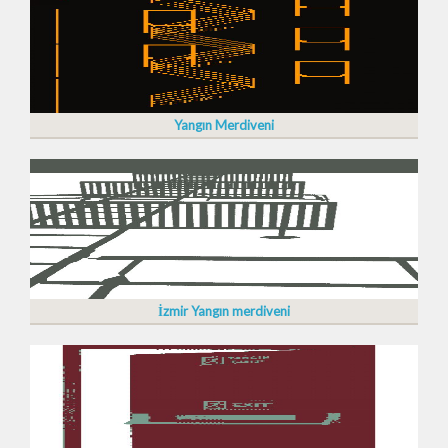
Yangın Merdiveni
İzmir Yangın merdiveni