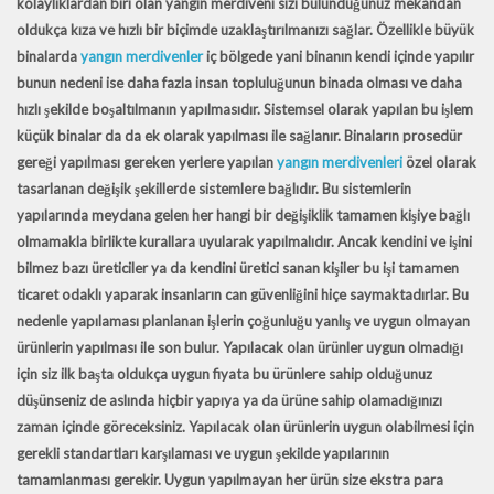
kolaylıklardan biri olan yangın merdiveni sizi bulunduğunuz mekandan
oldukça kıza ve hızlı bir biçimde uzaklaştırılmanızı sağlar. Özellikle büyük
binalarda
yangın merdivenler
iç bölgede yani binanın kendi içinde yapılır
bunun nedeni ise daha fazla insan topluluğunun binada olması ve daha
hızlı şekilde boşaltılmanın yapılmasıdır. Sistemsel olarak yapılan bu işlem
küçük binalar da da ek olarak yapılması ile sağlanır. Binaların prosedür
gereği yapılması gereken yerlere yapılan
yangın merdivenleri
özel olarak
tasarlanan değişik şekillerde sistemlere bağlıdır. Bu sistemlerin
yapılarında meydana gelen her hangi bir değişiklik tamamen kişiye bağlı
olmamakla birlikte kurallara uyularak yapılmalıdır. Ancak kendini ve işini
bilmez bazı üreticiler ya da kendini üretici sanan kişiler bu işi tamamen
ticaret odaklı yaparak insanların can güvenliğini hiçe saymaktadırlar. Bu
nedenle yapılaması planlanan işlerin çoğunluğu yanlış ve uygun olmayan
ürünlerin yapılması ile son bulur. Yapılacak olan ürünler uygun olmadığı
için siz ilk başta oldukça uygun fiyata bu ürünlere sahip olduğunuz
düşünseniz de aslında hiçbir yapıya ya da ürüne sahip olamadığınızı
zaman içinde göreceksiniz. Yapılacak olan ürünlerin uygun olabilmesi için
gerekli standartları karşılaması ve uygun şekilde yapılarının
tamamlanması gerekir. Uygun yapılmayan her ürün size ekstra para