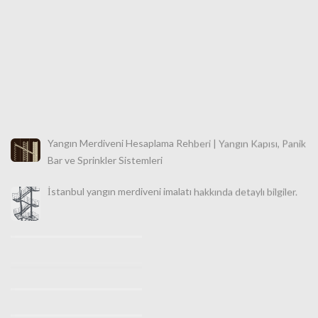
Yangın Merdiveni Hesaplama Rehberi | Yangın Kapısı, Panik
Bar ve Sprinkler Sistemleri
İstanbul yangın merdiveni imalatı hakkında detaylı bilgiler.
İstanbul Makaralı Yangın Merdiveni Satışı 0532 490 76 94
İstanbul Yangın Merdiveni İmalatı, Satışı ve Montajı |
Türkiye Geneli Profesyonel Güvenlik Çözümleri