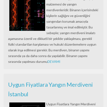
malzemesi de yangın
merdivenleridir. Binanın içerisindeki
kişilerin sağlığını ve güvenliğini
yangından korumak amacıyla
tasarlanmış ve imal edilmiştir. Bu
sebeple; yangın merdiveni imalatı
aşamasına özenli ve dikkatli bir şekilde yaklaşılması, gerekli
fiziki standartları karşılaması ve hukuki düzenlemelere uygun
olarak inşa edilmesi gerekir. Bu merdiven, binanın yapımı
sırasında ya da daha sonra da yapılabilir. Binanın yapımı
sırasında yapılması durumu
DEVAMI
Uygun Fiyatlara Yangın Merdiveni
İstanbul
Uygun Fiyatlara Yangın Merdiveni