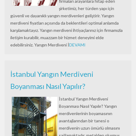
firmaları arayanlara hitap eden
şirketimiz, her türden yapı için
güvenli ve dayanıklı yangın merdivenleri geliştirir. Yangın
merdiveni fiyatları açısında da beklentileri optimal anlamda
karşılamaktayız. Yangın merdiveni ihtiyaçlarınız için firmamızla
iletişim kurabilir, muazzam bir hizmet deneyimi elde
edebilirsiniz. Yangın Merdiveni İ
DEVAMI
İstanbul Yangın Merdiveni
Boyanması Nasıl Yapılır?
İstanbul Yangın Merdiveni
Boyanması Nasıl Yapılır? Yangın
merdivenlerinin boyamasının
avantajlarından bir tanesi o
merdivenin uzun ömürlü olmasını
sağlamaktadır. metalden oluşmuş