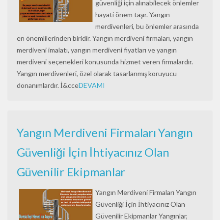
güvenliği için alınabilecek önlemler
hayati önem taşır. Yangın
merdivenleri, bu önlemler arasında
en önemlilerinden biridir. Yangın merdiveni firmaları, yangın
merdiveni imalatı, yangın merdiveni fiyatları ve yangın
merdiveni seçenekleri konusunda hizmet veren firmalardır.
Yangın merdivenleri, özel olarak tasarlanmış koruyucu
donanımlardır. İ&cce
DEVAMI
Yangın Merdiveni Firmaları Yangın
Güvenliği İçin İhtiyacınız Olan
Güvenilir Ekipmanlar
Yangın Merdiveni Firmaları Yangın
Güvenliği İçin İhtiyacınız Olan
Güvenilir Ekipmanlar Yangınlar,