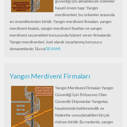
güvenliği için alınabilecek önlemler
hayati önem taşır. Yangın
merdivenleri, bu önlemler arasında
en önemlilerinden biridir. Yangın merdiveni firmaları, yangın
merdiveni imalatı, yangın merdiveni fiyatları ve yangın
merdiveni seçenekleri konusunda hizmet veren firmalardır.
Yangın merdivenleri, özel olarak tasarlanmış koruyucu
donanımlardır. İ&cce
DEVAMI
Yangın Merdiveni Firmaları
Yangın Merdiveni Firmaları Yangın
Güvenliği İçin İhtiyacınız Olan
Güvenilir Ekipmanlar Yangınlar,
hayatımızda beklenmedik ve
felaketle sonuçlanabilen birçok
riskten biridir. Bu nedenle, yangın