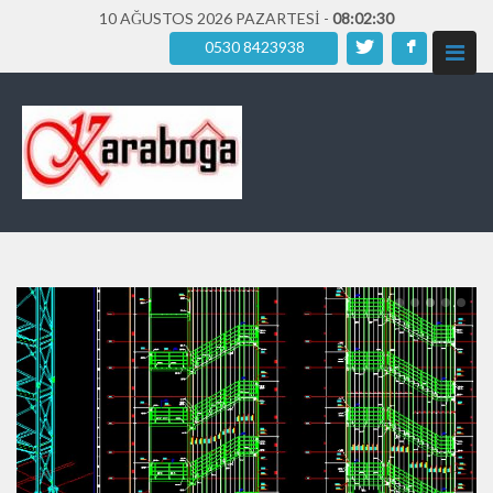
10 AĞUSTOS 2026 PAZARTESİ -
08:02:31
0530 8423938