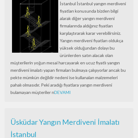
İstanbul İstanbul yangın merdiveni
fiyatları konusunda bizden bilgi
alarak diğer yangın merdiveni
firmalarında aldığınız fiyatları
karşılaştırarak karar verebilirsiniz.
Yangın merdiveni fiyatları oldukça
yüksek olduğundan dolayı bu
ürünlerden satın alacak olan
müşterilerin yoğun mesai harcayarak en ucuz fiyatlı yangın
merdiveni imalatı yapan firmaları bulmaya çalışıyorlar ancak bu
pekte mümkün değildir nedeni ise kullanalan malzemeleri
pahalı olmasıdır. Peki aradığı fiyatlara yangın merdiveni
bulamayan müşteriler n
DEVAMI
Üsküdar Yangın Merdiveni İmalatı
İstanbul