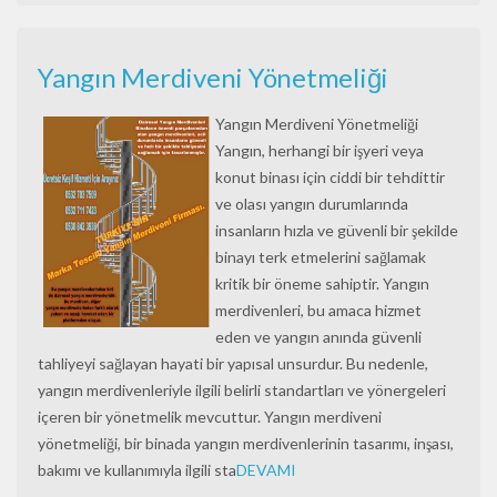
Yangın Merdiveni Yönetmeliği
Yangın Merdiveni Yönetmeliği
Yangın, herhangi bir işyeri veya
konut binası için ciddi bir tehdittir
ve olası yangın durumlarında
insanların hızla ve güvenli bir şekilde
binayı terk etmelerini sağlamak
kritik bir öneme sahiptir. Yangın
merdivenleri, bu amaca hizmet
eden ve yangın anında güvenli
tahliyeyi sağlayan hayati bir yapısal unsurdur. Bu nedenle,
yangın merdivenleriyle ilgili belirli standartları ve yönergeleri
içeren bir yönetmelik mevcuttur. Yangın merdiveni
yönetmeliği, bir binada yangın merdivenlerinin tasarımı, inşası,
bakımı ve kullanımıyla ilgili sta
DEVAMI