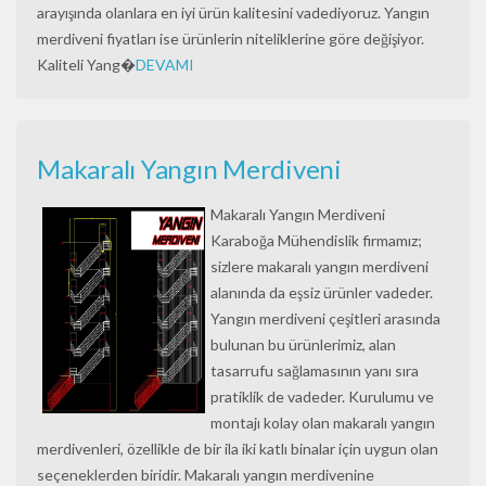
arayışında olanlara en iyi ürün kalitesini vadediyoruz. Yangın
merdiveni fiyatları ise ürünlerin niteliklerine göre değişiyor.
Kaliteli Yang�
DEVAMI
Makaralı Yangın Merdiveni
Makaralı Yangın Merdiveni
Karaboğa Mühendislik firmamız;
sizlere makaralı yangın merdiveni
alanında da eşsiz ürünler vadeder.
Yangın merdiveni çeşitleri arasında
bulunan bu ürünlerimiz, alan
tasarrufu sağlamasının yanı sıra
pratiklik de vadeder. Kurulumu ve
montajı kolay olan makaralı yangın
merdivenleri, özellikle de bir ila iki katlı binalar için uygun olan
seçeneklerden biridir. Makaralı yangın merdivenine