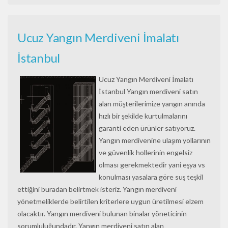
Ucuz Yangın Merdiveni İmalatı
İstanbul
Ucuz Yangın Merdiveni İmalatı
İstanbul Yangın merdiveni satın
alan müşterilerimize yangın anında
hızlı bir şekilde kurtulmalarını
garanti eden ürünler satıyoruz.
Yangın merdivenine ulaşım yollarının
ve güvenlik hollerinin engelsiz
olması gerekmektedir yani eşya vs
konulması yasalara göre suş teşkil
ettiğini buradan belirtmek isteriz. Yangın merdiveni
yönetmeliklerde belirtilen kriterlere uygun üretilmesi elzem
olacaktır. Yangın merdiveni bulunan binalar yöneticinin
sorumluluğundadır. Yangın merdiveni satın alan