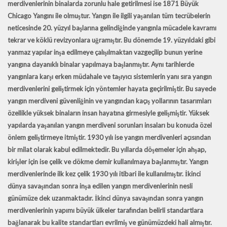
merdivenlerinin binalarda zorunlu hale getirilmesi ise 1871 Büyük
Chicago Yangını ile olmuştur. Yangın ile ilgili yaşanılan tüm tecrübelerin
neticesinde 20. yüzyıl başlarına gelindiğinde yangınla mücadele kavramı
tekrar ve köklü revizyonlara uğramıştır. Bu dönemde 19. yüzyıldaki gibi
yanmaz yapılar inşa edilmeye çalışılmaktan vazgeçilip bunun yerine
yangına dayanıklı binalar yapılmaya başlanmıştır. Aynı tarihlerde
yangınlara karşı erken müdahale ve taşıyıcı sistemlerin yanı sıra yangın
merdivenlerini geliştirmek için yöntemler hayata geçirilmiştir. Bu sayede
yangın merdiveni güvenliğinin ve yangından kaçış yollarının tasarımları
özellikle yüksek binaların insan hayatına girmesiyle gelişmiştir. Yüksek
yapılarda yaşanılan yangın merdiveni sorunları insaları bu konuda özel
önlem geliştirmeye itmiştir. 1930 yılı ise yangın merdivenleri açısından
bir milat olarak kabul edilmektedir. Bu yıllarda döşemeler için ahşap,
kirişler için ise çelik ve dökme demir kullanılmaya başlanmıştır. Yangın
merdivenlerinde ilk kez çelik 1930 yılı itibari ile kullanılmıştır. İkinci
dünya savaşından sonra inşa edilen yangın merdivenlerinin nesli
günümüze dek uzanmaktadır. İkinci dünya savaşından sonra yangın
merdivenlerinin yapımı büyük ülkeler tarafından belirli standartlara
bağlanarak bu kalite standartları evrilmiş ve günümüzdeki hali almıştır.