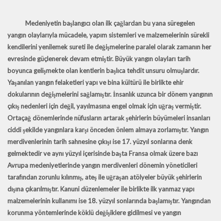
Medeniyetin başlangıcı olan ilk çağlardan bu yana süregelen
yangın olaylarıyla mücadele, yapım sistemleri ve malzemelerinin sürekli
kendilerini yenilemek sureti ile değişmelerine paralel olarak zamanın her
evresinde güçlenerek devam etmiştir. Büyük yangın olayları tarih
boyunca gelişmekte olan kentlerin başlıca tehdit unsuru olmuşlardır.
Yaşanılan yangın felaketleri yapı ve bina kültürü ile birlikte ehir
dokularının değişmelerini sağlamıştır. İnsanlık uzunca bir dönem yangının
çıkış nedenleri için değil, yayılmasına engel olmak için uğraş vermiştir.
Ortaçağ dönemlerinde nüfusların artarak şehirlerin büyümeleri insanları
ciddi şekilde yangınlara karşı önceden önlem almaya zorlamıştır. Yangın
merdivenlerinin tarih sahnesine çıkışı ise 17. yüzyıl sonlarına denk
gelmektedir ve aynı yüzyıl içerisinde başta Fransa olmak üzere bazı
Avrupa medeniyetlerinde yangın merdivenleri dönemin yöneticileri
tarafından zorunlu kılınmış, ateş ile uğraşan atölyeler büyük şehirlerin
dışına çıkarılmıştır. Kanuni düzenlemeler ile birlikte ilk yanmaz yapı
malzemelerinin kullanımı ise 18. yüzyıl sonlarında başlamıştır. Yangından
korunma yöntemlerinde köklü değişiklere gidilmesi ve yangın