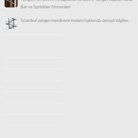
İstanbul yangın merdiveni imalatı hakkında detaylı bilgiler.
İstanbul Makaralı Yangın Merdiveni Satışı 0532 490 76 94
İstanbul Yangın Merdiveni İmalatı, Satışı ve Montajı |
Türkiye Geneli Profesyonel Güvenlik Çözümleri
İstanbul Yangın Merdiveni İmalatı (0530 842 3938) |
Ücretsiz Keşif Hizmeti