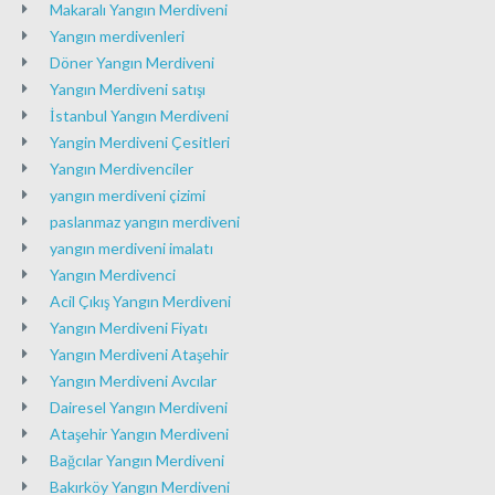
Makaralı Yangın Merdiveni
Yangın merdivenleri
Döner Yangın Merdiveni
Yangın Merdiveni satışı
İstanbul Yangın Merdiveni
Yangin Merdiveni Çesitleri
Yangın Merdivenciler
yangın merdiveni çizimi
paslanmaz yangın merdiveni
yangın merdiveni imalatı
Yangın Merdivenci
Acil Çıkış Yangın Merdiveni
Yangın Merdiveni Fiyatı
Yangın Merdiveni Ataşehir
Yangın Merdiveni Avcılar
Dairesel Yangın Merdiveni
Ataşehir Yangın Merdiveni
Bağcılar Yangın Merdiveni
Bakırköy Yangın Merdiveni