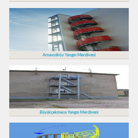
Arnavutköy Yangın Merdiveni
Büyükçekmece Yangın Merdiveni