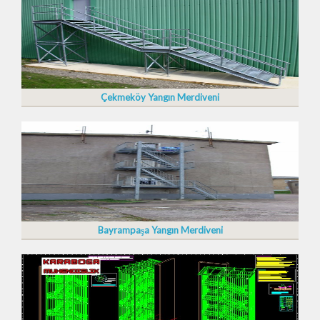
Çekmeköy Yangın Merdiveni
Bayrampaşa Yangın Merdiveni