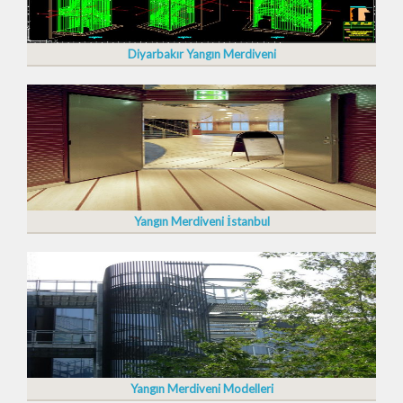
Diyarbakır Yangın Merdiveni
Yangın Merdiveni İstanbul
Yangın Merdiveni Modelleri