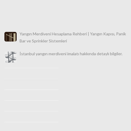
Yangın Merdiveni Hesaplama Rehberi | Yangın Kapısı, Panik
Bar ve Sprinkler Sistemleri
İstanbul yangın merdiveni imalatı hakkında detaylı bilgiler.
İstanbul Makaralı Yangın Merdiveni Satışı 0532 490 76 94
İstanbul Yangın Merdiveni İmalatı, Satışı ve Montajı |
Türkiye Geneli Profesyonel Güvenlik Çözümleri
İstanbul Yangın Merdiveni İmalatı (0530 842 3938) |
Ücretsiz Keşif Hizmeti