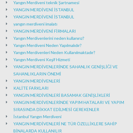
Yangın Merdiveni teknik Şartnamesi
YANGIN MERDİVENİ İSTANBUL
YANGIN MERDİVENİ İSTANBUL
yangın merdiveni imalatı
YANGIN MERDİVENİ FİRMALARI
Yangın Merdivenlerini neden kullanırız?
Yangın Merdiveni Neden Yapılmalıdır?
Yangın Merdivenleri Neden Kullanılmaktadır?
Yangın Merdiveni Keşif Hizmeti
YANGIN MERDİVENLERİNDE SAHANLIK GENİŞLİĞİ VE
SAHANLIKLARIN ÖNEMİ
YANGIN MERDİVENLERİ
KALİTE FARKLARI
YANGIN MERDİVENLERİ BASAMAK GENİŞLİKLERİ
YANGIN MERDİVENLERİNDE YAPIM HATALARI VE YAPIM
SIRASINDA DİKKAT EDİLMESİ GEREKENLER
İstanbul Yangın Merdiveni
YANGIN MERDİVENLERİ NE TÜR ÖZELLİKLERE SAHİP
BİNALARDA KULLANILIR