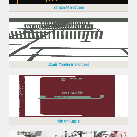
Yangın Merdiveni
İzmir Yangın merdiveni
Yangın Kapısı