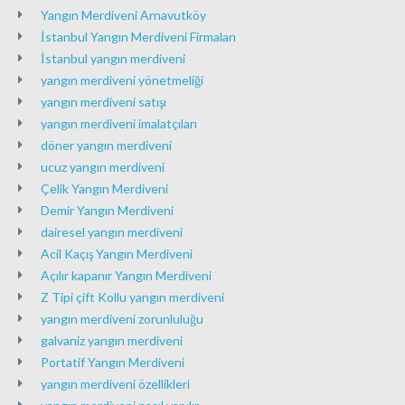
Yangın Merdiveni Arnavutköy
İstanbul Yangın Merdiveni Firmaları
İstanbul yangın merdiveni
yangın merdiveni yönetmeliği
yangın merdiveni satışı
yangın merdiveni imalatçıları
döner yangın merdiveni
ucuz yangın merdiveni
Çelik Yangın Merdiveni
Demir Yangın Merdiveni
dairesel yangın merdiveni
Acil Kaçış Yangın Merdiveni
Açılır kapanır Yangın Merdiveni
Z Tipi çift Kollu yangın merdiveni
yangın merdiveni zorunluluğu
galvaniz yangın merdiveni
Portatif Yangın Merdiveni
yangın merdiveni özellikleri