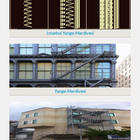
İstanbul Yangın Merdiveni
Yangın Merdiveni