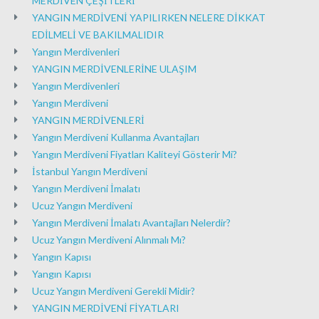
MERDİVEN ÇEŞİTLERİ
YANGIN MERDİVENİ YAPILIRKEN NELERE DİKKAT
EDİLMELİ VE BAKILMALIDIR
Yangın Merdivenleri
YANGIN MERDİVENLERİNE ULAŞIM
Yangın Merdivenleri
Yangın Merdiveni
YANGIN MERDİVENLERİ
Yangın Merdiveni Kullanma Avantajları
Yangın Merdiveni Fiyatları Kaliteyi Gösterir Mi?
İstanbul Yangın Merdiveni
Yangın Merdiveni İmalatı
Ucuz Yangın Merdiveni
Yangın Merdiveni İmalatı Avantajları Nelerdir?
Ucuz Yangın Merdiveni Alınmalı Mı?
Yangın Kapısı
Yangın Kapısı
Ucuz Yangın Merdiveni Gerekli Midir?
YANGIN MERDİVENİ FİYATLARI