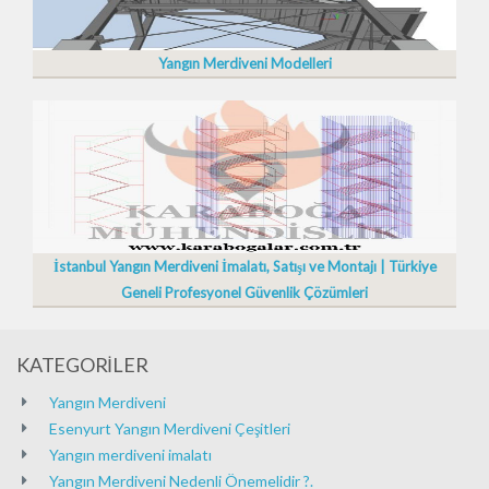
Yangın Merdiveni Modelleri
İstanbul Yangın Merdiveni İmalatı, Satışı ve Montajı | Türkiye
Geneli Profesyonel Güvenlik Çözümleri
KATEGORİLER
Yangın Merdiveni
Esenyurt Yangın Merdiveni Çeşitleri
Yangın merdiveni imalatı
Yangın Merdiveni Nedenli Önemelidir ?.