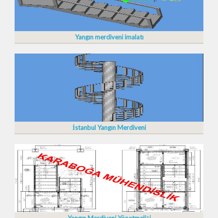
Yangın merdiveni imalatı
İstanbul Yangın Merdiveni