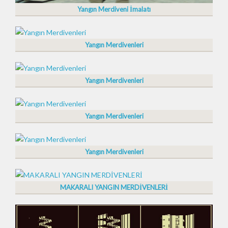
Yangın Merdiveni İmalatı
Yangın Merdivenleri
Yangın Merdivenleri
Yangın Merdivenleri
Yangın Merdivenleri
MAKARALI YANGIN MERDİVENLERİ