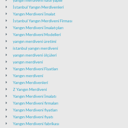
yangın merdiveni nasıl yapılır
İstanbul Yangın Merdivenleri
Yangın Merdiveni İmalat
İstanbul Yangın Merdiveni Firması
Yangın Merdiveni İmalatçıları
Yangın Merdiveni Modelleri
yangın merdiveni üretimi
istanbul yangın merdiveni
yangın merdiveni ölçüleri
yangın merdiveni
Yangın Merdiveni Fiyatları
Yangın merdiveni
Yangın Merdivenleri
Z Yangın Merdiveni
Yangın Merdiveni İmalatı
Yangın Merdiveni firmaları
Yangın Merdiveni fiyatları
Yangın Merdiveni fiyatı
Yangın Merdiveni fabrikası