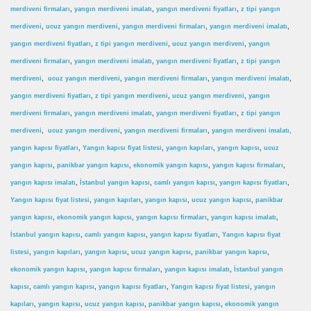
merdiveni firmaları
,
yangın merdiveni imalatı
,
yangın merdiveni fiyatları
,
z tipi yangın
merdiveni
,
ucuz yangın merdiveni
,
yangın merdiveni firmaları
,
yangın merdiveni imalatı
,
yangın merdiveni fiyatları
,
z tipi yangın merdiveni
,
ucuz yangın merdiveni
,
yangın
merdiveni firmaları
,
yangın merdiveni imalatı
,
yangın merdiveni fiyatları
,
z tipi yangın
merdiveni
,
ucuz yangın merdiveni
,
yangın merdiveni firmaları
,
yangın merdiveni imalatı
,
yangın merdiveni fiyatları
,
z tipi yangın merdiveni
,
ucuz yangın merdiveni
,
yangın
merdiveni firmaları
,
yangın merdiveni imalatı
,
yangın merdiveni fiyatları
,
z tipi yangın
merdiveni
,
ucuz yangın merdiveni
,
yangın merdiveni firmaları
,
yangın merdiveni imalatı,
yangın kapısı fiyatları
,
Yangın kapısı fiyat listesi
,
yangın kapıları
,
yangın kapısı
,
ucuz
yangın kapısı
,
panikbar yangın kapısı
,
ekonomik yangın kapısı
,
yangın kapısı firmaları
,
yangın kapısı imalatı
,
İstanbul yangın kapısı
,
camlı yangın kapısı
,
yangın kapısı fiyatları
,
Yangın kapısı fiyat listesi
,
yangın kapıları
,
yangın kapısı
,
ucuz yangın kapısı
,
panikbar
yangın kapısı
,
ekonomik
yangın kapısı
,
yangın kapısı firmaları
,
yangın kapısı imalatı
,
İstanbul yangın kapısı
,
camlı yangın kapısı
,
yangın kapısı fiyatları
,
Yangın kapısı fiyat
listesi
,
yangın kapıları
,
yangın kapısı
,
ucuz yangın kapısı
,
panikbar yangın kapısı
,
ekonomik yangın kapısı
,
yangın kapısı firmaları
,
yangın kapısı imalatı
,
İstanbul yangın
kapısı
,
camlı yangın kapısı
,
yangın kapısı fiyatları
,
Yangın kapısı fiyat listesi
,
yangın
kapıları
,
yangın kapısı
,
ucuz yangın kapısı
,
panikbar yangın kapısı
,
ekonomik yangın