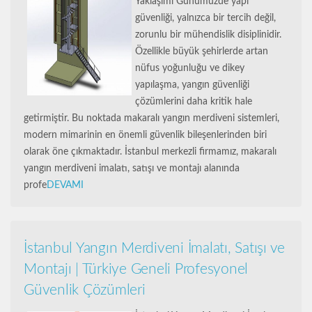
Yaklaşımı Günümüzde yapı
güvenliği, yalnızca bir tercih değil,
zorunlu bir mühendislik disiplinidir.
Özellikle büyük şehirlerde artan
nüfus yoğunluğu ve dikey
yapılaşma, yangın güvenliği
çözümlerini daha kritik hale
getirmiştir. Bu noktada makaralı yangın merdiveni sistemleri,
modern mimarinin en önemli güvenlik bileşenlerinden biri
olarak öne çıkmaktadır. İstanbul merkezli firmamız, makaralı
yangın merdiveni imalatı, satışı ve montajı alanında
profe
DEVAMI
İstanbul Yangın Merdiveni İmalatı, Satışı ve
Montajı | Türkiye Geneli Profesyonel
Güvenlik Çözümleri