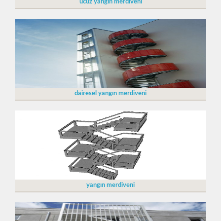
ucuz yangın merdiveni
dairesel yangın merdiveni
yangın merdiveni