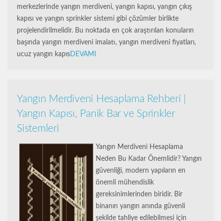
merkezlerinde yangın merdiveni, yangın kapısı, yangın çıkış
kapısı ve yangın sprinkler sistemi gibi çözümler birlikte
projelendirilmelidir. Bu noktada en çok araştırılan konuların
başında yangın merdiveni imalatı, yangın merdiveni fiyatları,
ucuz yangın kapıs
DEVAMI
Yangın Merdiveni Hesaplama Rehberi |
Yangın Kapısı, Panik Bar ve Sprinkler
Sistemleri
Yangın Merdiveni Hesaplama
Neden Bu Kadar Önemlidir? Yangın
güvenliği, modern yapıların en
önemli mühendislik
gereksinimlerinden biridir. Bir
binanın yangın anında güvenli
şekilde tahliye edilebilmesi için