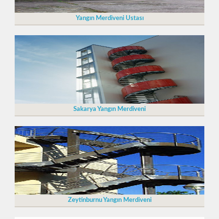
Yangın Merdiveni Ustası
Sakarya Yangın Merdiveni
Zeytinburnu Yangın Merdiveni