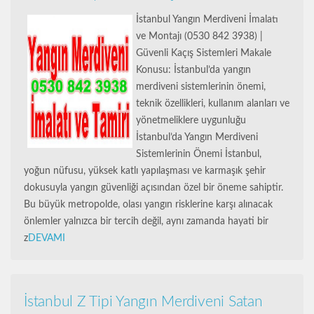
İstanbul Yangın Merdiveni İmalatı
ve Montajı (0530 842 3938) |
Güvenli Kaçış Sistemleri Makale
Konusu: İstanbul’da yangın
merdiveni sistemlerinin önemi,
teknik özellikleri, kullanım alanları ve
yönetmeliklere uygunluğu
İstanbul’da Yangın Merdiveni
Sistemlerinin Önemi İstanbul,
yoğun nüfusu, yüksek katlı yapılaşması ve karmaşık şehir
dokusuyla yangın güvenliği açısından özel bir öneme sahiptir.
Bu büyük metropolde, olası yangın risklerine karşı alınacak
önlemler yalnızca bir tercih değil, aynı zamanda hayati bir
z
DEVAMI
İstanbul Z Tipi Yangın Merdiveni Satan