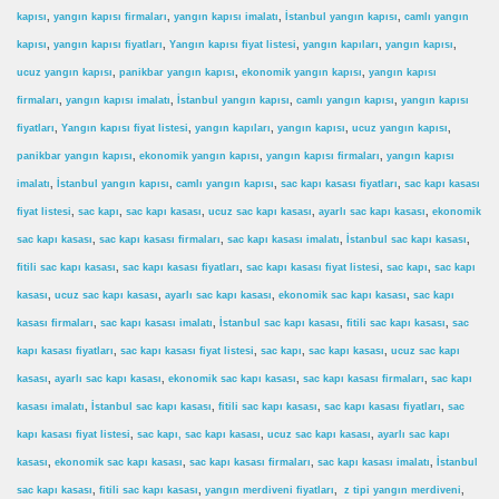
kapısı
,
yangın kapısı firmaları
,
yangın kapısı imalatı
,
İstanbul yangın kapısı
,
camlı yangın
kapısı
,
yangın kapısı fiyatları
,
Yangın kapısı fiyat listesi
,
yangın kapıları
,
yangın kapısı
,
ucuz yangın kapısı
,
panikbar yangın kapısı
,
ekonomik yangın kapısı
,
yangın kapısı
firmaları
,
yangın kapısı imalatı
,
İstanbul yangın kapısı
,
camlı yangın kapısı
,
yangın kapısı
fiyatları
,
Yangın kapısı fiyat listesi
,
yangın kapıları
,
yangın kapısı
,
ucuz yangın kapısı
,
panikbar yangın kapısı
,
ekonomik yangın kapısı
,
yangın kapısı firmaları
,
yangın kapısı
imalatı
,
İstanbul yangın kapısı
,
camlı yangın kapısı
,
sac kapı kasası fiyatları
,
sac kapı kasası
fiyat listesi
,
sac kapı
,
sac kapı kasası
,
ucuz sac kapı kasası
,
ayarlı sac kapı kasası
,
ekonomik
sac kapı kasası
,
sac kapı kasası firmaları
,
sac kapı kasası imalatı
,
İstanbul sac kapı kasası
,
fitili sac kapı kasası
,
sac kapı kasası fiyatları
,
sac kapı kasası fiyat listesi
,
sac kapı
,
sac kapı
kasası
,
ucuz sac kapı kasası
,
ayarlı sac kapı kasası
,
ekonomik sac kapı kasası
,
sac kapı
kasası firmaları
,
sac kapı kasası imalatı
,
İstanbul sac kapı kasası
,
fitili sac kapı kasası
,
sac
kapı kasası fiyatları
,
sac kapı kasası fiyat listesi
,
sac kapı
,
sac kapı kasası
,
ucuz sac kapı
kasası
,
ayarlı sac kapı kasası
,
ekonomik sac kapı kasası
,
sac kapı kasası firmaları
,
sac kapı
kasası imalatı
,
İstanbul sac kapı kasası
,
fitili sac kapı kasası
,
sac kapı kasası fiyatları
,
sac
kapı kasası fiyat listesi
,
sac kapı, sac kapı kasası
,
ucuz sac kapı kasası
,
ayarlı sac kapı
kasası
,
ekonomik sac kapı kasası
,
sac kapı kasası firmaları
,
sac kapı kasası imalatı
,
İstanbul
sac kapı kasası
,
fitili sac kapı kasası
,
yangın merdiveni fiyatları
,
z tipi yangın merdiveni
,