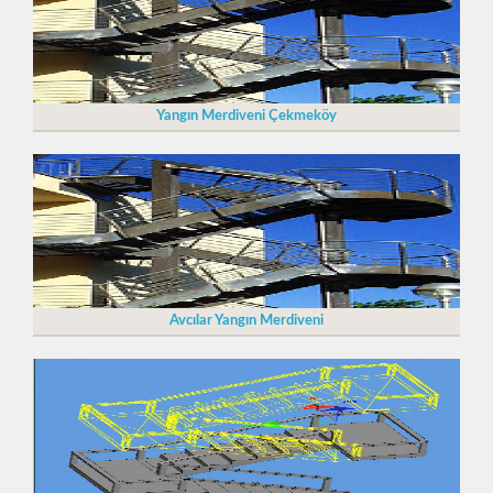
Yangın Merdiveni Çekmeköy
Avcılar Yangın Merdiveni