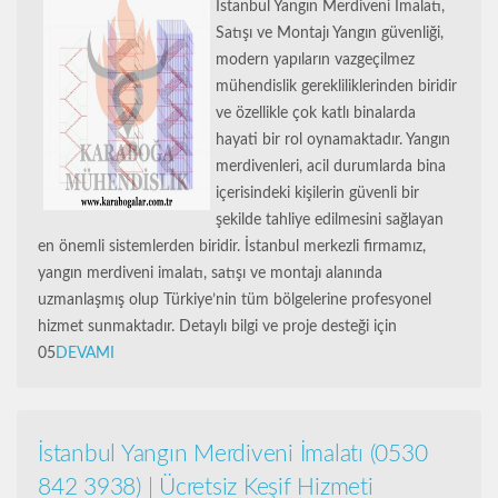
İstanbul Yangın Merdiveni İmalatı,
Satışı ve Montajı Yangın güvenliği,
modern yapıların vazgeçilmez
mühendislik gerekliliklerinden biridir
ve özellikle çok katlı binalarda
hayati bir rol oynamaktadır. Yangın
merdivenleri, acil durumlarda bina
içerisindeki kişilerin güvenli bir
şekilde tahliye edilmesini sağlayan
en önemli sistemlerden biridir. İstanbul merkezli firmamız,
yangın merdiveni imalatı, satışı ve montajı alanında
uzmanlaşmış olup Türkiye’nin tüm bölgelerine profesyonel
hizmet sunmaktadır. Detaylı bilgi ve proje desteği için
05
DEVAMI
İstanbul Yangın Merdiveni İmalatı (0530
842 3938) | Ücretsiz Keşif Hizmeti