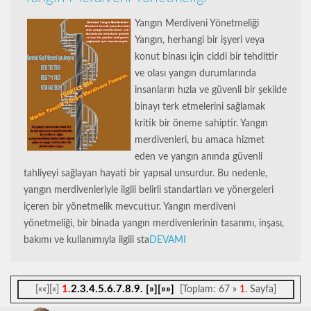
Yangın Merdiveni Yönetmeliği
Yangın, herhangi bir işyeri veya
konut binası için ciddi bir tehdittir
ve olası yangın durumlarında
insanların hızla ve güvenli bir şekilde
binayı terk etmelerini sağlamak
kritik bir öneme sahiptir. Yangın
merdivenleri, bu amaca hizmet
eden ve yangın anında güvenli
tahliyeyi sağlayan hayati bir yapısal unsurdur. Bu nedenle,
yangın merdivenleriyle ilgili belirli standartları ve yönergeleri
içeren bir yönetmelik mevcuttur. Yangın merdiveni
yönetmeliği, bir binada yangın merdivenlerinin tasarımı, inşası,
bakımı ve kullanımıyla ilgili sta
DEVAMI
1.
2.
3.
4.
5.
6.
7.
8.
9.
[»]
[»»]
[««][«]
[Toplam: 67 »
1.
Sayfa]