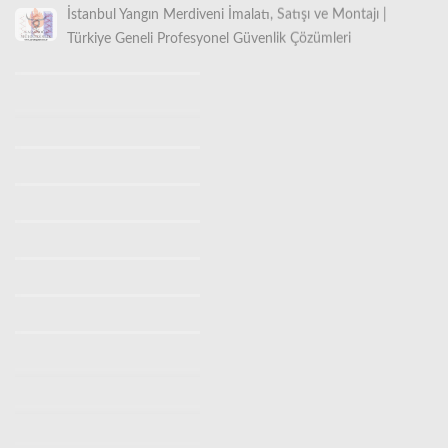
Türkiye Geneli Profesyonel Güvenlik Çözümleri
İstanbul Yangın Merdiveni İmalatı (0530 842 3938) |
Ücretsiz Keşif Hizmeti
İstanbul Z Tipi Yangın Merdiveni Satan Yerler
Makaralı Yangın Merdiveni İstanbul