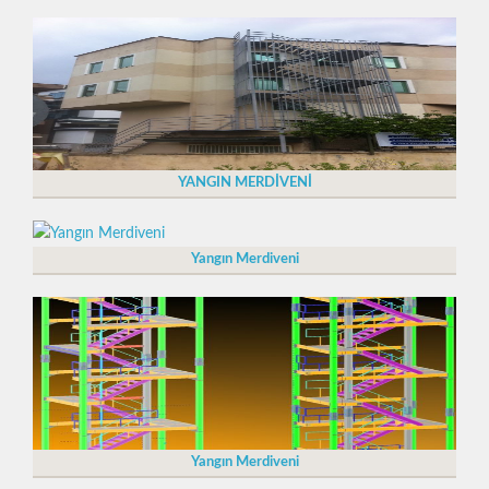
YANGIN MERDİVENİ
Yangın Merdiveni
Yangın Merdiveni