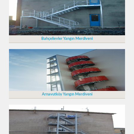
Bahçelievler Yangın Merdiveni
Arnavutköy Yangın Merdiveni