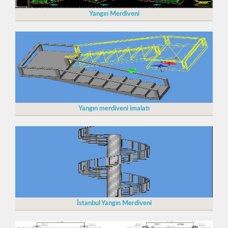
Yangın Merdiveni
Yangın merdiveni imalatı
İstanbul Yangın Merdiveni