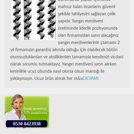
mahsur kalan insanların güvenli
şekilde tahliyesini sağlayan çelik
yapıdır. Yangın merdiveni
üretiminde liderlik pozisyonunda
olan firmamızdan satın alacağınız
yangın merdivenlerinin çtamamı 2
yıl firmamızın garantisi altında olduğu için olabilecek bütün
olumsuzluklardan ve aksiliklerden tamamıyla kendimizi vicdani
olarak sorumlu tutmaktayız. Yangın merdiveni satın alırken
kesinlikle ucuz olsunda nasıl olursa olsun mantığı ile
yaklaşmayın. Ucuz ürün almak her m&u
DEVAMI
0530 8423938