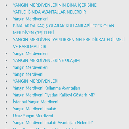
YANGIN MERDİVENLERİNİN BİNA İÇERİSİNE
YAPILDIĞINDA AVANTAJLAR NELERDİR
Yangın Merdivenleri
BİNALARDA KAÇIŞ OLARAK KULLANILABİLECEK OLAN
MERDİVEN ÇEŞİTLERİ
YANGIN MERDİVENİ YAPILIRKEN NELERE DİKKAT EDİLMELİ
VE BAKILMALIDIR
Yangın Merdivenleri
YANGIN MERDİVENLERİNE ULAŞIM
Yangın Merdivenleri
Yangın Merdiveni
YANGIN MERDİVENLERİ
Yangın Merdiveni Kullanma Avantajları
Yangın Merdiveni Fiyatları Kaliteyi Gösterir Mi?
İstanbul Yangın Merdiveni
Yangın Merdiveni İmalatı
Ucuz Yangın Merdiveni
Yangın Merdiveni İmalatı Avantajları Nelerdir?