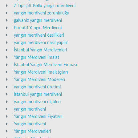
Z Tipi çift Kollu yangın merdiveni
yangın merdiveni zorunluluğu
galvaniz yangın merdiveni
Portatif Yangın Merdiveni
yangın merdiveni özellikleri
yangın merdiveni nasıl yapılır
İstanbul Yangın Merdivenleri
Yangın Merdiveni İmalat
İstanbul Yangın Merdiveni Firması
Yangın Merdiveni İmalatçıları
Yangın Merdiveni Modelleri
yangın merdiveni üretimi
istanbul yangın merdiveni
yangın merdiveni ölçüleri
yangın merdiveni
Yangın Merdiveni Fiyatları
Yangın merdiveni
Yangın Merdivenleri