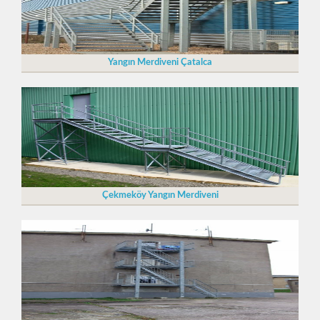
Yangın Merdiveni Çatalca
Çekmeköy Yangın Merdiveni