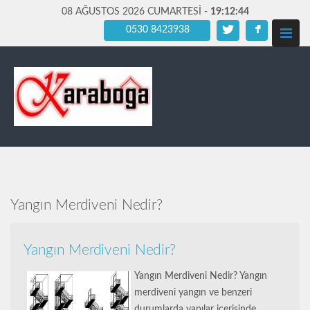
08 AĞUSTOS 2026 CUMARTESİ -
19:12:46
0530 8423938
Yangın Merdiveni Nedir?
Yangın Merdiveni Nedir?
Yangın Merdiveni Nedir? Yangın
merdiveni yangın ve benzeri
durumlarda yapılar içerisinde