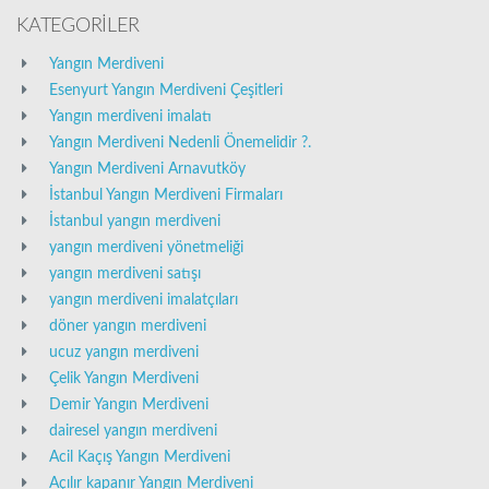
KATEGORİLER
Yangın Merdiveni
Esenyurt Yangın Merdiveni Çeşitleri
Yangın merdiveni imalatı
Yangın Merdiveni Nedenli Önemelidir ?.
Yangın Merdiveni Arnavutköy
İstanbul Yangın Merdiveni Firmaları
İstanbul yangın merdiveni
yangın merdiveni yönetmeliği
yangın merdiveni satışı
yangın merdiveni imalatçıları
döner yangın merdiveni
ucuz yangın merdiveni
Çelik Yangın Merdiveni
Demir Yangın Merdiveni
dairesel yangın merdiveni
Acil Kaçış Yangın Merdiveni
Açılır kapanır Yangın Merdiveni