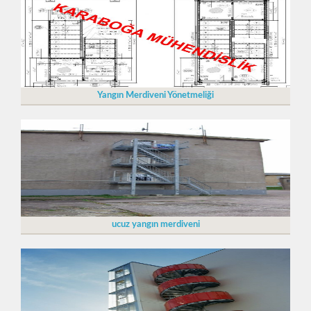
Yangın Merdiveni Yönetmeliği
ucuz yangın merdiveni