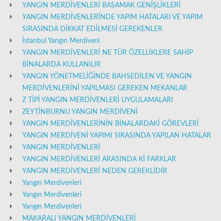
YANGIN MERDİVENLERİ BASAMAK GENİŞLİKLERİ
YANGIN MERDİVENLERİNDE YAPIM HATALARI VE YAPIM
SIRASINDA DİKKAT EDİLMESİ GEREKENLER
İstanbul Yangın Merdiveni
YANGIN MERDİVENLERİ NE TÜR ÖZELLİKLERE SAHİP
BİNALARDA KULLANILIR
YANGIN YÖNETMELİĞİNDE BAHSEDİLEN VE YANGIN
MERDİVENLERİNİ YAPILMASI GEREKEN MEKANLAR
Z TİPİ YANGIN MERDİVENLERİ UYGULAMALARI
ZEYTİNBURNU YANGIN MERDİVENİ
YANGIN MERDİVENLERİNİN BİNALARDAKİ GÖREVLERİ
YANGIN MERDİVENİ YAPIMI SIRASINDA YAPILAN HATALAR
YANGIN MERDİVENLERİ
YANGIN MERDİVENLERİ ARASINDA Kİ FARKLAR
YANGIN MERDİVENLERİ NEDEN GEREKLİDİR
Yangın Merdivenleri
Yangın Merdivenleri
Yangın Merdivenleri
MAKARALI YANGIN MERDİVENLERİ