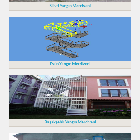
Silivri Yangın Merdiveni
Eyüp Yangın Merdiveni
Başakşehir Yangın Merdiveni