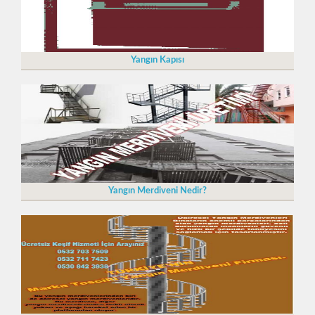
Yangın Kapısı
Yangın Merdiveni Nedir?