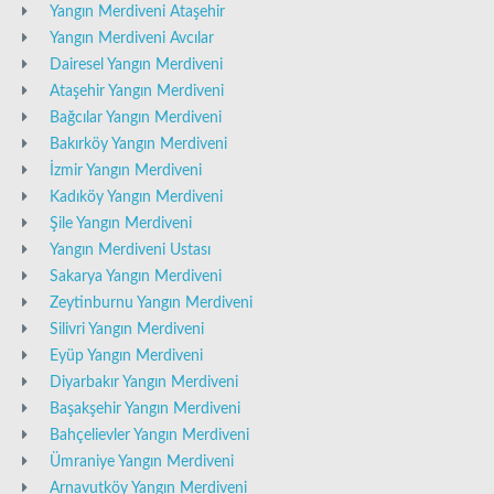
Yangın Merdiveni Ataşehir
Yangın Merdiveni Avcılar
Dairesel Yangın Merdiveni
Ataşehir Yangın Merdiveni
Bağcılar Yangın Merdiveni
Bakırköy Yangın Merdiveni
İzmir Yangın Merdiveni
Kadıköy Yangın Merdiveni
Şile Yangın Merdiveni
Yangın Merdiveni Ustası
Sakarya Yangın Merdiveni
Zeytinburnu Yangın Merdiveni
Silivri Yangın Merdiveni
Eyüp Yangın Merdiveni
Diyarbakır Yangın Merdiveni
Başakşehir Yangın Merdiveni
Bahçelievler Yangın Merdiveni
Ümraniye Yangın Merdiveni
Arnavutköy Yangın Merdiveni