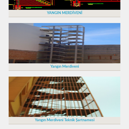
YANGIN MERDİVENİ
Yangın Merdiveni
Yangın Merdiveni Teknik Şartnamesi