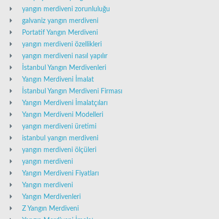
yangın merdiveni zorunluluğu
galvaniz yangın merdiveni
Portatif Yangın Merdiveni
yangın merdiveni özellikleri
yangın merdiveni nasıl yapılır
İstanbul Yangın Merdivenleri
Yangın Merdiveni İmalat
İstanbul Yangın Merdiveni Firması
Yangın Merdiveni İmalatçıları
Yangın Merdiveni Modelleri
yangın merdiveni üretimi
istanbul yangın merdiveni
yangın merdiveni ölçüleri
yangın merdiveni
Yangın Merdiveni Fiyatları
Yangın merdiveni
Yangın Merdivenleri
Z Yangın Merdiveni