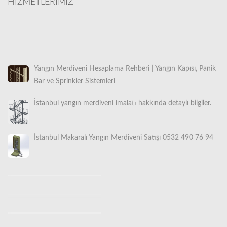
HİZMETLERİMİZ
Yangın Merdiveni Hesaplama Rehberi | Yangın Kapısı, Panik
Bar ve Sprinkler Sistemleri
İstanbul yangın merdiveni imalatı hakkında detaylı bilgiler.
İstanbul Makaralı Yangın Merdiveni Satışı 0532 490 76 94
İstanbul Yangın Merdiveni İmalatı, Satışı ve Montajı |
Türkiye Geneli Profesyonel Güvenlik Çözümleri
İstanbul Yangın Merdiveni İmalatı (0530 842 3938) |
Ücretsiz Keşif Hizmeti