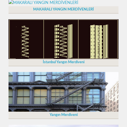
MAKARALI YANGIN MERDİVENLERİ
İstanbul Yangın Merdiveni
Yangın Merdiveni