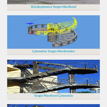
Büyükçekmece Yangın Merdiveni
Çekmeköy Yangın Merdivenleri
Yangın Merdiveni Çekmeköy