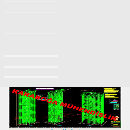
Makaralı Yangın Merdiveni
Yangın Merdiveni İmalatı Fiyatları 2023/2024
Yangın Merdiveni Fiyatları Sancaktepe 0532 7037509