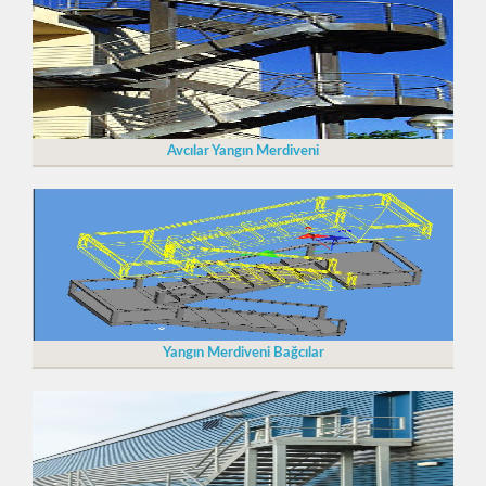
Avcılar Yangın Merdiveni
Yangın Merdiveni Bağcılar