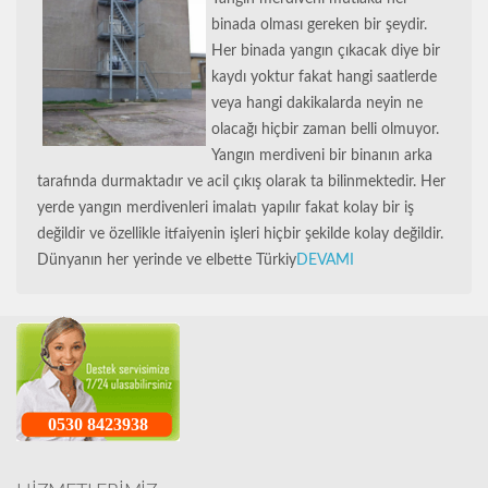
binada olması gereken bir şeydir.
Her binada yangın çıkacak diye bir
kaydı yoktur fakat hangi saatlerde
veya hangi dakikalarda neyin ne
olacağı hiçbir zaman belli olmuyor.
Yangın merdiveni bir binanın arka
tarafında durmaktadır ve acil çıkış olarak ta bilinmektedir. Her
yerde yangın merdivenleri imalatı yapılır fakat kolay bir iş
değildir ve özellikle itfaiyenin işleri hiçbir şekilde kolay değildir.
Dünyanın her yerinde ve elbette Türkiy
DEVAMI
0530 8423938