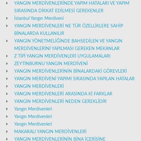
YANGIN MERDİVENLERİNDE YAPIM HATALARI VE YAPIM
SIRASINDA DİKKAT EDİLMESİ GEREKENLER
İstanbul Yangın Merdiveni
YANGIN MERDİVENLERİ NE TÜR ÖZELLİKLERE SAHİP
BİNALARDA KULLANILIR
YANGIN YÖNETMELİĞİNDE BAHSEDİLEN VE YANGIN
MERDİVENLERİNİ YAPILMASI GEREKEN MEKANLAR
Z TİPİ YANGIN MERDİVENLERİ UYGULAMALARI
ZEYTİNBURNU YANGIN MERDİVENİ
YANGIN MERDİVENLERİNİN BİNALARDAKİ GÖREVLERİ
YANGIN MERDİVENİ YAPIMI SIRASINDA YAPILAN HATALAR
YANGIN MERDİVENLERİ
YANGIN MERDİVENLERİ ARASINDA Kİ FARKLAR
YANGIN MERDİVENLERİ NEDEN GEREKLİDİR
Yangın Merdivenleri
Yangın Merdivenleri
Yangın Merdivenleri
MAKARALI YANGIN MERDİVENLERİ
YANGIN MERDİVENLERİNİN BİNA İÇERİSİNE