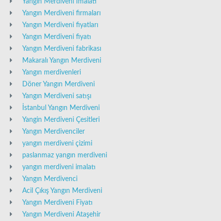
Yangın Merdiveni İmalatı
Yangın Merdiveni firmaları
Yangın Merdiveni fiyatları
Yangın Merdiveni fiyatı
Yangın Merdiveni fabrikası
Makaralı Yangın Merdiveni
Yangın merdivenleri
Döner Yangın Merdiveni
Yangın Merdiveni satışı
İstanbul Yangın Merdiveni
Yangin Merdiveni Çesitleri
Yangın Merdivenciler
yangın merdiveni çizimi
paslanmaz yangın merdiveni
yangın merdiveni imalatı
Yangın Merdivenci
Acil Çıkış Yangın Merdiveni
Yangın Merdiveni Fiyatı
Yangın Merdiveni Ataşehir