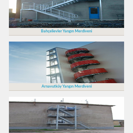
Bahçelievler Yangın Merdiveni
Arnavutköy Yangın Merdiveni