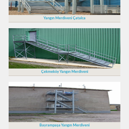
Yangın Merdiveni Çatalca
Çekmeköy Yangın Merdiveni
Bayrampaşa Yangın Merdiveni