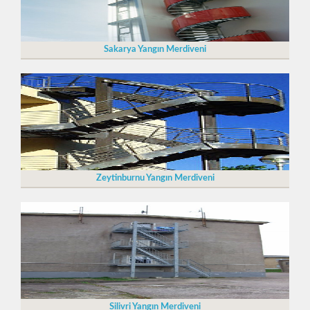
Sakarya Yangın Merdiveni
Zeytinburnu Yangın Merdiveni
Silivri Yangın Merdiveni