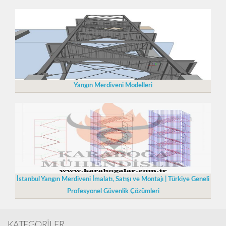
Yangın Merdiveni Modelleri
İstanbul Yangın Merdiveni İmalatı, Satışı ve Montajı | Türkiye Geneli
Profesyonel Güvenlik Çözümleri
KATEGORİLER