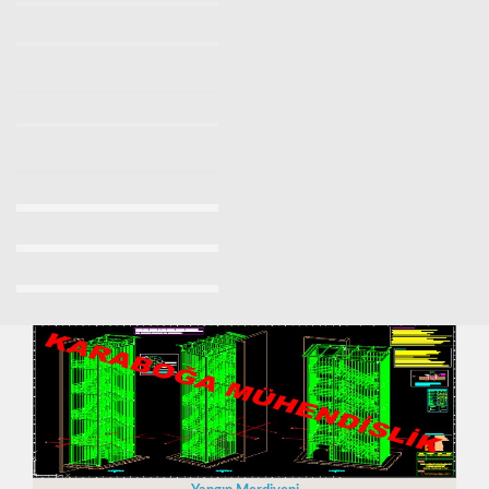
Makaralı Yangın Merdiveni
Yangın Merdiveni İmalatı Fiyatları 2023/2024
Yangın Merdiveni Fiyatları Sancaktepe 0532 7037509