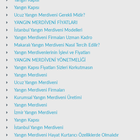
Yangın Kapısı
Yangın Kapısı
Ucuz Yangın Merdiveni Gerekli Midir?
YANGIN MERDİVENİ FİYATLARI
İstanbul Yangın Merdiveni Modelleri
Yangın Merdiveni Firmaları Uzman Kadro
Makaralı Yangın Merdiveni Nasıl Tercih Edilir?
Yangın Merdivenlerinin İşlevi ve Fiyatları
YANGIN MERDİVENİ YÖNETMELİĞİ
Yangın Kapısı Fiyatları Sizleri Korkutmasın
Yangın Merdiveni
Ucuz Yangın Merdiveni
Yangın Merdiveni Firmaları
Kurumsal Yangın Merdiveni Üretimi
Yangın Merdiveni
İzmir Yangın Merdiveni
Yangın Kapısı
İstanbul Yangın Merdiveni
Yangın Merdiveni Hayat Kurtarıcı Özelliklerde Olmalıdır