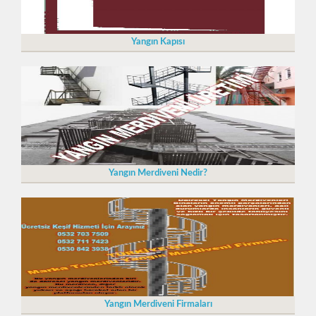
Yangın Kapısı
Yangın Merdiveni Nedir?
Yangın Merdiveni Firmaları