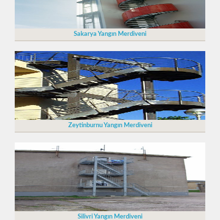
Sakarya Yangın Merdiveni
Zeytinburnu Yangın Merdiveni
Silivri Yangın Merdiveni