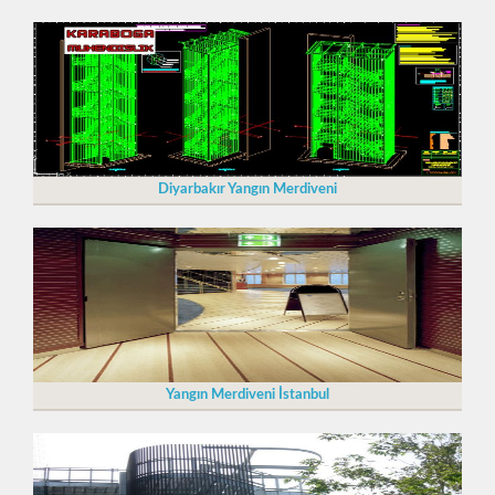
Diyarbakır Yangın Merdiveni
Yangın Merdiveni İstanbul