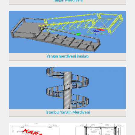
Yangın Merdiveni
Yangın merdiveni imalatı
İstanbul Yangın Merdiveni