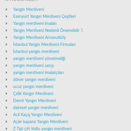
Yangın Merdiveni
Esenyurt Yangın Merdiveni Çeşitleri
Yangın merdiveni imalatı
Yangın Merdiveni Nedenli Önemelidir ?.
Yangın Merdiveni Arnavutköy
İstanbul Yangın Merdiveni Firmaları
İstanbul yangın merdiveni
yangın merdiveni yönetmeliği
yangın merdiveni satışı
yangın merdiveni imalatçıları
döner yangın merdiveni
ucuz yangın merdiveni
Çelik Yangın Merdiveni
Demir Yangın Merdiveni
dairesel yangın merdiveni
Acil Kaçış Yangın Merdiveni
Açılır kapanır Yangın Merdiveni
Z Tipi çift Kollu yangın merdiveni