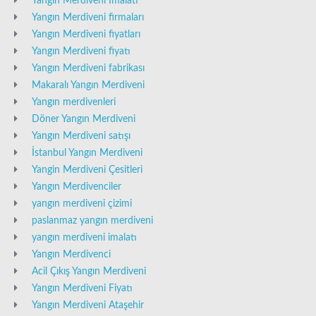
Yangın Merdiveni İmalatı
Yangın Merdiveni firmaları
Yangın Merdiveni fiyatları
Yangın Merdiveni fiyatı
Yangın Merdiveni fabrikası
Makaralı Yangın Merdiveni
Yangın merdivenleri
Döner Yangın Merdiveni
Yangın Merdiveni satışı
İstanbul Yangın Merdiveni
Yangin Merdiveni Çesitleri
Yangın Merdivenciler
yangın merdiveni çizimi
paslanmaz yangın merdiveni
yangın merdiveni imalatı
Yangın Merdivenci
Acil Çıkış Yangın Merdiveni
Yangın Merdiveni Fiyatı
Yangın Merdiveni Ataşehir