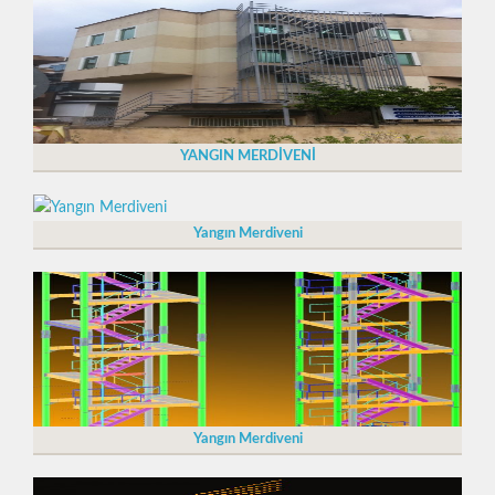
YANGIN MERDİVENİ
Yangın Merdiveni
Yangın Merdiveni