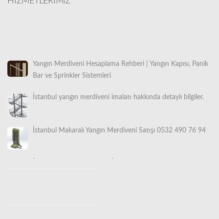
HİZMETLERİMİZ
Yangın Merdiveni Hesaplama Rehberi | Yangın Kapısı, Panik
Bar ve Sprinkler Sistemleri
İstanbul yangın merdiveni imalatı hakkında detaylı bilgiler.
İstanbul Makaralı Yangın Merdiveni Satışı 0532 490 76 94
İstanbul Yangın Merdiveni İmalatı, Satışı ve Montajı |
Türkiye Geneli Profesyonel Güvenlik Çözümleri
İstanbul Yangın Merdiveni İmalatı (0530 842 3938) |
Ücretsiz Keşif Hizmeti