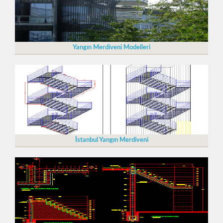
Yangın Merdiveni Modelleri
İstanbul Yangın Merdiveni