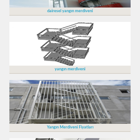
dairesel yangın merdiveni
yangın merdiveni
Yangın Merdiveni Fiyatları