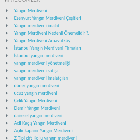
KATEGORİLER
Yangın Merdiveni
Esenyurt Yangın Merdiveni Çeşitleri
Yangın merdiveni imalatı
Yangın Merdiveni Nedenli Önemelidir ?.
Yangın Merdiveni Arnavutköy
İstanbul Yangın Merdiveni Firmaları
İstanbul yangın merdiveni
yangın merdiveni yönetmeliği
yangın merdiveni satışı
yangın merdiveni imalatçıları
döner yangın merdiveni
ucuz yangın merdiveni
Çelik Yangın Merdiveni
Demir Yangın Merdiveni
dairesel yangın merdiveni
Acil Kaçış Yangın Merdiveni
Açılır kapanır Yangın Merdiveni
Z Tipi çift Kollu yangın merdiveni