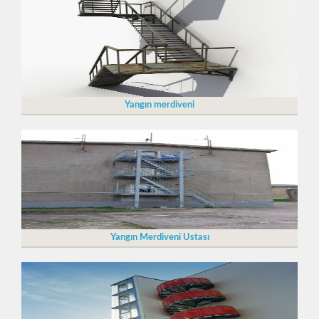
Yangın merdiveni
Yangın Merdiveni Ustası