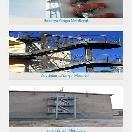
Sakarya Yangın Merdiveni
Zeytinburnu Yangın Merdiveni
Silivri Yangın Merdiveni