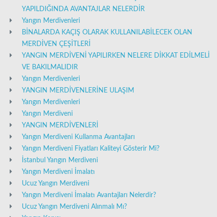
YAPILDIĞINDA AVANTAJLAR NELERDİR
Yangın Merdivenleri
BİNALARDA KAÇIŞ OLARAK KULLANILABİLECEK OLAN
MERDİVEN ÇEŞİTLERİ
YANGIN MERDİVENİ YAPILIRKEN NELERE DİKKAT EDİLMELİ
VE BAKILMALIDIR
Yangın Merdivenleri
YANGIN MERDİVENLERİNE ULAŞIM
Yangın Merdivenleri
Yangın Merdiveni
YANGIN MERDİVENLERİ
Yangın Merdiveni Kullanma Avantajları
Yangın Merdiveni Fiyatları Kaliteyi Gösterir Mi?
İstanbul Yangın Merdiveni
Yangın Merdiveni İmalatı
Ucuz Yangın Merdiveni
Yangın Merdiveni İmalatı Avantajları Nelerdir?
Ucuz Yangın Merdiveni Alınmalı Mı?