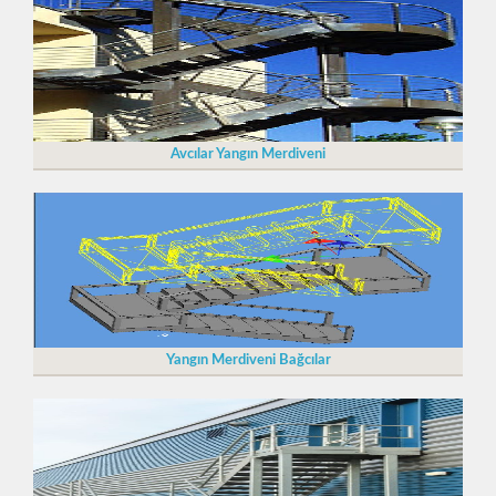
Avcılar Yangın Merdiveni
Yangın Merdiveni Bağcılar