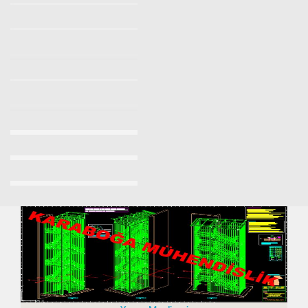
Makaralı Yangın Merdiveni
Yangın Merdiveni İmalatı Fiyatları 2023/2024
Yangın Merdiveni Fiyatları Sancaktepe 0532 7037509