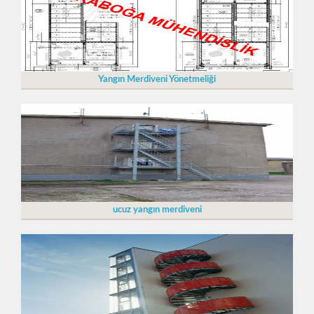
Yangın Merdiveni Yönetmeliği
ucuz yangın merdiveni