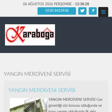
06 AĞUSTOS 2026 PERŞEMBE -
13:38:30
0530 8423938
YANGIN MERDİVENİ SERVİSİ
YANGIN MERDİVENİ SERVİSİ
YANGIN MERDİVENİ SERVİSİ Can
güvenliği söz konusu olduğunda ve
konu yangın olduğunda ilk akla