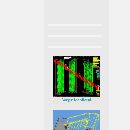
Makaralı Yangın
Merdiveni İstanbul
Yangın Merdiveni
Yönetmeliği
Yangın Merdiveni
Firmaları
Makaralı Yangın
Merdiveni
Yangın Merdiveni
İmalatı Fiyatları
2023/2024
Yangın Merdiveni
Yangın Merdiveni
Fiyatları Sancaktepe
0532 7037509