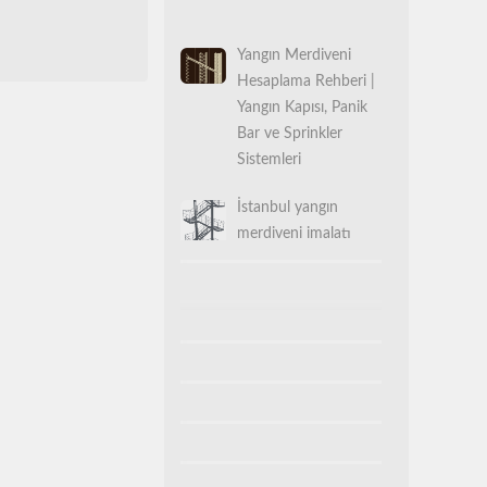
Yangın Merdiveni
Hesaplama Rehberi |
Yangın Kapısı, Panik
Bar ve Sprinkler
Sistemleri
İstanbul yangın
merdiveni imalatı
hakkında detaylı
bilgiler.
İstanbul Makaralı
Yangın Merdiveni Satışı
0532 490 76 94
İstanbul Yangın
Merdiveni İmalatı,
Satışı ve Montajı |