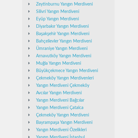
Zeytinburnu Yangın Merdiveni
Silivri Yangın Merdiveni
Eyüp Yangın Merdiveni
Diyarbakır Yangın Merdiveni
Başakşehir Yangın Merdiveni
Bahçelievler Yangın Merdiveni
Ümraniye Yangın Merdiveni
Arnavutköy Yangın Merdiveni
Muğla Yangın Merdiveni
Büyükçekmece Yangın Merdiveni
Çekmeköy Yangın Merdivenleri
Yangın Merdiveni Çekmeköy
Avcılar Yangın Merdiveni
Yangın Merdiveni Bağcılar
Yangın Merdiveni Çatalca
Çekmeköy Yangın Merdiveni
Bayrampaşa Yangın Merdiveni
Yangın Merdiveni Özelikleri
Yangın Merdiveni İstanbul