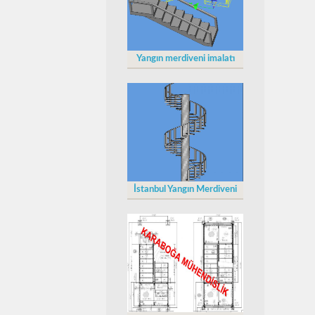
Yangın merdiveni imalatı
İstanbul Yangın Merdiveni