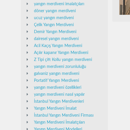
yangın merdiveni imalatçıları
döner yangın merdiveni
ucuz yangın merdiveni
Çelik Yangın Merdiveni
Demir Yangın Merdiveni
dairesel yangın merdiveni
Acil Kaçış Yangın Merdiveni
Açılır kapanır Yangın Merdiveni
Z Tipi çift Kollu yangın merdiveni
yangın merdiveni zorunluluğu
galvaniz yangın merdiveni
Portatif Yangın Merdiveni
yangın merdiveni özellikleri
yangın merdiveni nasıl yapılır
İstanbul Yangın Merdivenleri
Yangın Merdiveni İmalat
İstanbul Yangın Merdiveni Firması
Yangın Merdiveni İmalatçıları
Yangın Merdiveni Modelleri