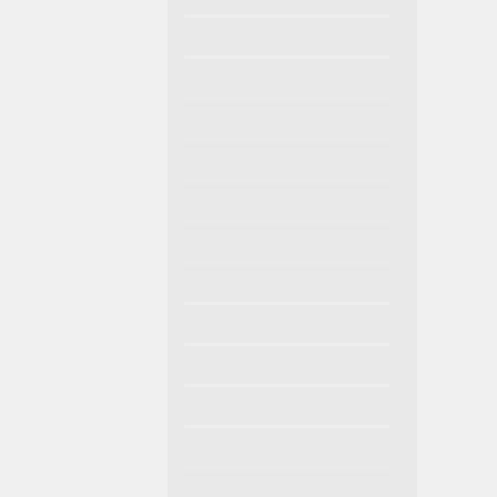
Türkiye Geneli
Profesyonel Güvenlik
Çözümleri
İstanbul Yangın
Merdiveni İmalatı
(0530 842 3938) |
Ücretsiz Keşif Hizmeti
İstanbul Z Tipi Yangın
Merdiveni Satan Yerler