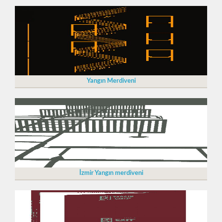
Yangın Merdiveni
İzmir Yangın merdiveni