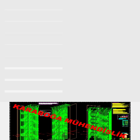
Yangın Merdiveni Yönetmeliği
Yangın Merdiveni Firmaları
Makaralı Yangın Merdiveni
Yangın Merdiveni İmalatı Fiyatları 2023/2024
Yangın Merdiveni Fiyatları Sancaktepe 0532 7037509