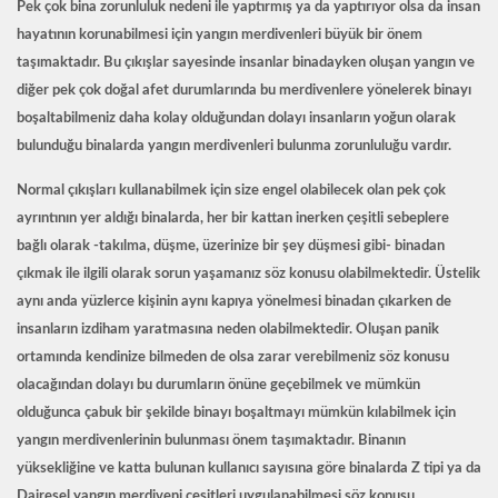
Pek çok bina zorunluluk nedeni ile yaptırmış ya da yaptırıyor olsa da insan
hayatının korunabilmesi için yangın merdivenleri büyük bir önem
taşımaktadır. Bu çıkışlar sayesinde insanlar binadayken oluşan yangın ve
diğer pek çok doğal afet durumlarında bu merdivenlere yönelerek binayı
boşaltabilmeniz daha kolay olduğundan dolayı insanların yoğun olarak
bulunduğu binalarda yangın merdivenleri bulunma zorunluluğu vardır.
Normal çıkışları kullanabilmek için size engel olabilecek olan pek çok
ayrıntının yer aldığı binalarda, her bir kattan inerken çeşitli sebeplere
bağlı olarak -takılma, düşme, üzerinize bir şey düşmesi gibi- binadan
çıkmak ile ilgili olarak sorun yaşamanız söz konusu olabilmektedir. Üstelik
aynı anda yüzlerce kişinin aynı kapıya yönelmesi binadan çıkarken de
insanların izdiham yaratmasına neden olabilmektedir. Oluşan panik
ortamında kendinize bilmeden de olsa zarar verebilmeniz söz konusu
olacağından dolayı bu durumların önüne geçebilmek ve mümkün
olduğunca çabuk bir şekilde binayı boşaltmayı mümkün kılabilmek için
yangın merdivenlerinin bulunması önem taşımaktadır. Binanın
yüksekliğine ve katta bulunan kullanıcı sayısına göre binalarda Z tipi ya da
Dairesel yangın merdiveni çeşitleri uygulanabilmesi söz konusu