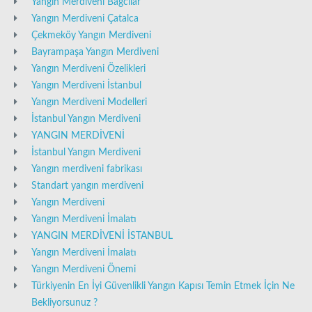
Yangın Merdiveni Bağcılar
Yangın Merdiveni Çatalca
Çekmeköy Yangın Merdiveni
Bayrampaşa Yangın Merdiveni
Yangın Merdiveni Özelikleri
Yangın Merdiveni İstanbul
Yangın Merdiveni Modelleri
İstanbul Yangın Merdiveni
YANGIN MERDİVENİ
İstanbul Yangın Merdiveni
Yangın merdiveni fabrikası
Standart yangın merdiveni
Yangın Merdiveni
Yangın Merdiveni İmalatı
YANGIN MERDİVENİ İSTANBUL
Yangın Merdiveni İmalatı
Yangın Merdiveni Önemi
Türkiyenin En İyi Güvenlikli Yangın Kapısı Temin Etmek İçin Ne
Bekliyorsunuz ?