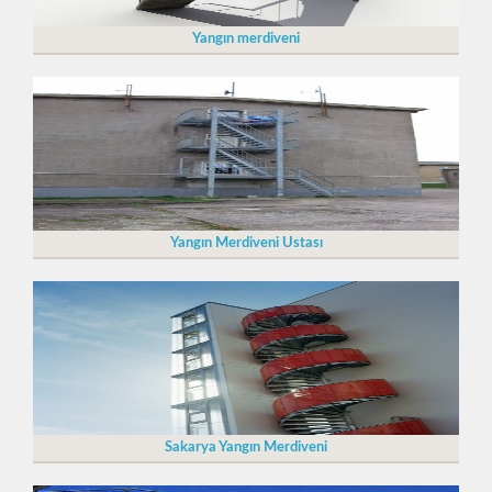
Yangın merdiveni
Yangın Merdiveni Ustası
Sakarya Yangın Merdiveni