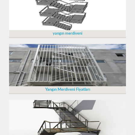
yangın merdiveni
Yangın Merdiveni Fiyatları