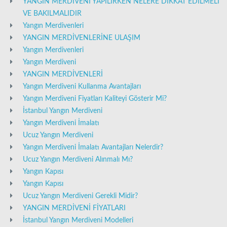
YANGIN MERDİVENİ YAPILIRKEN NELERE DİKKAT EDİLMELİ
VE BAKILMALIDIR
Yangın Merdivenleri
YANGIN MERDİVENLERİNE ULAŞIM
Yangın Merdivenleri
Yangın Merdiveni
YANGIN MERDİVENLERİ
Yangın Merdiveni Kullanma Avantajları
Yangın Merdiveni Fiyatları Kaliteyi Gösterir Mi?
İstanbul Yangın Merdiveni
Yangın Merdiveni İmalatı
Ucuz Yangın Merdiveni
Yangın Merdiveni İmalatı Avantajları Nelerdir?
Ucuz Yangın Merdiveni Alınmalı Mı?
Yangın Kapısı
Yangın Kapısı
Ucuz Yangın Merdiveni Gerekli Midir?
YANGIN MERDİVENİ FİYATLARI
İstanbul Yangın Merdiveni Modelleri