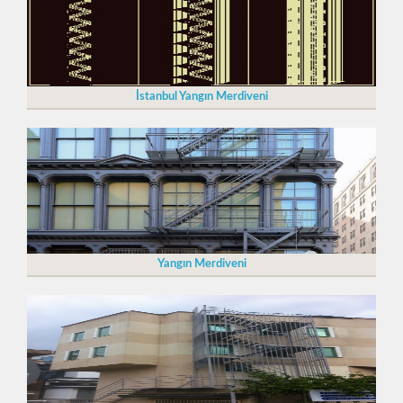
İstanbul Yangın Merdiveni
Yangın Merdiveni