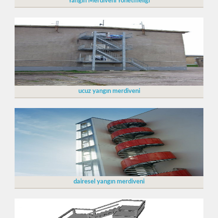
Yangın Merdiveni Yönetmeliği
ucuz yangın merdiveni
dairesel yangın merdiveni