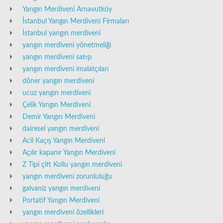
Yangın Merdiveni Arnavutköy
İstanbul Yangın Merdiveni Firmaları
İstanbul yangın merdiveni
yangın merdiveni yönetmeliği
yangın merdiveni satışı
yangın merdiveni imalatçıları
döner yangın merdiveni
ucuz yangın merdiveni
Çelik Yangın Merdiveni
Demir Yangın Merdiveni
dairesel yangın merdiveni
Acil Kaçış Yangın Merdiveni
Açılır kapanır Yangın Merdiveni
Z Tipi çift Kollu yangın merdiveni
yangın merdiveni zorunluluğu
galvaniz yangın merdiveni
Portatif Yangın Merdiveni
yangın merdiveni özellikleri