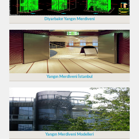
Diyarbakır Yangın Merdiveni
Yangın Merdiveni İstanbul
Yangın Merdiveni Modelleri