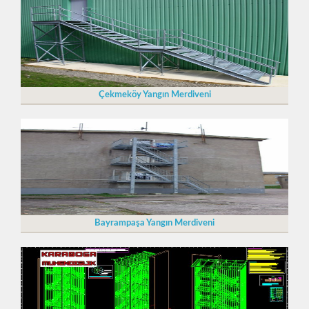
Çekmeköy Yangın Merdiveni
Bayrampaşa Yangın Merdiveni