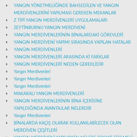
YANGIN YÖNETMELİĞİNDE BAHSEDİLEN VE YANGIN
MERDİVENLERİNİ YAPILMASI GEREKEN MEKANLAR
Z TİPİ YANGIN MERDİVENLERİ UYGULAMALARI
ZEYTİNBURNU YANGIN MERDİVENİ
YANGIN MERDİVENLERİNİN BİNALARDAKİ GÖREVLERİ
YANGIN MERDİVENİ YAPIMI SIRASINDA YAPILAN HATALAR
YANGIN MERDİVENLERİ
YANGIN MERDİVENLERİ ARASINDA Kİ FARKLAR
YANGIN MERDİVENLERİ NEDEN GEREKLİDİR
Yangın Merdivenleri
Yangın Merdivenleri
Yangın Merdivenleri
MAKARALI YANGIN MERDİVENLERİ
YANGIN MERDİVENLERİNİN BİNA İÇERİSİNE
YAPILDIĞINDA AVANTAJLAR NELERDİR
Yangın Merdivenleri
BİNALARDA KAÇIŞ OLARAK KULLANILABİLECEK OLAN
MERDİVEN ÇEŞİTLERİ