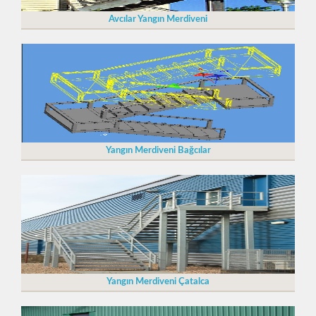
Avcılar Yangın Merdiveni
Yangın Merdiveni Bağcılar
Yangın Merdiveni Çatalca