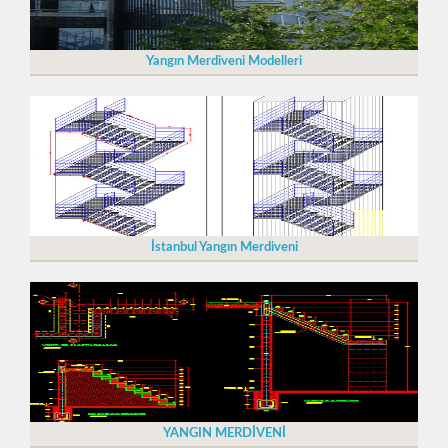
Yangın Merdiveni Modelleri
İstanbul Yangın Merdiveni
YANGIN MERDİVENİ