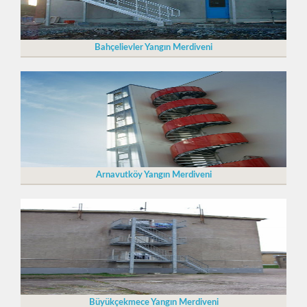
Bahçelievler Yangın Merdiveni
Arnavutköy Yangın Merdiveni
Büyükçekmece Yangın Merdiveni