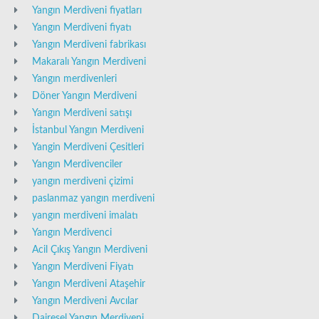
Yangın Merdiveni fiyatları
Yangın Merdiveni fiyatı
Yangın Merdiveni fabrikası
Makaralı Yangın Merdiveni
Yangın merdivenleri
Döner Yangın Merdiveni
Yangın Merdiveni satışı
İstanbul Yangın Merdiveni
Yangin Merdiveni Çesitleri
Yangın Merdivenciler
yangın merdiveni çizimi
paslanmaz yangın merdiveni
yangın merdiveni imalatı
Yangın Merdivenci
Acil Çıkış Yangın Merdiveni
Yangın Merdiveni Fiyatı
Yangın Merdiveni Ataşehir
Yangın Merdiveni Avcılar
Dairesel Yangın Merdiveni