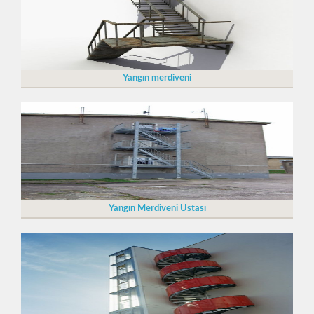
Yangın merdiveni
Yangın Merdiveni Ustası