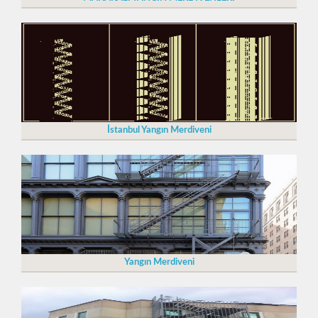
İstanbul Yangın Merdiveni
Yangın Merdiveni