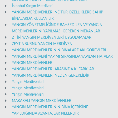
İstanbul Yangın Merdiveni
YANGIN MERDİVENLERİ NE TÜR ÖZELLİKLERE SAHİP
BİNALARDA KULLANILIR
YANGIN YÖNETMELİĞİNDE BAHSEDİLEN VE YANGIN
MERDİVENLERİNİ YAPILMASI GEREKEN MEKANLAR
Z TİPİ YANGIN MERDİVENLERİ UYGULAMALARI
ZEYTİNBURNU YANGIN MERDİVENİ
YANGIN MERDİVENLERİNİN BİNALARDAKİ GÖREVLERİ
YANGIN MERDİVENİ YAPIMI SIRASINDA YAPILAN HATALAR
YANGIN MERDİVENLERİ
YANGIN MERDİVENLERİ ARASINDA Kİ FARKLAR
YANGIN MERDİVENLERİ NEDEN GEREKLİDİR
Yangın Merdivenleri
Yangın Merdivenleri
Yangın Merdivenleri
MAKARALI YANGIN MERDİVENLERİ
YANGIN MERDİVENLERİNİN BİNA İÇERİSİNE
YAPILDIĞINDA AVANTAJLAR NELERDİR