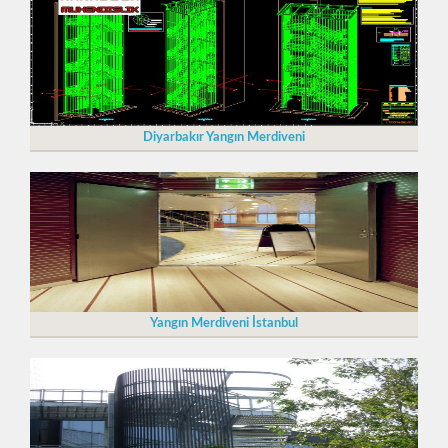
Diyarbakır Yangın Merdiveni
Yangın Merdiveni İstanbul