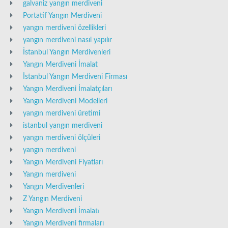
galvaniz yangın merdiveni
Portatif Yangın Merdiveni
yangın merdiveni özellikleri
yangın merdiveni nasıl yapılır
İstanbul Yangın Merdivenleri
Yangın Merdiveni İmalat
İstanbul Yangın Merdiveni Firması
Yangın Merdiveni İmalatçıları
Yangın Merdiveni Modelleri
yangın merdiveni üretimi
istanbul yangın merdiveni
yangın merdiveni ölçüleri
yangın merdiveni
Yangın Merdiveni Fiyatları
Yangın merdiveni
Yangın Merdivenleri
Z Yangın Merdiveni
Yangın Merdiveni İmalatı
Yangın Merdiveni firmaları