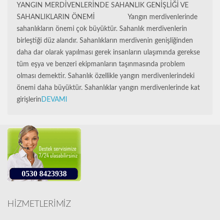
YANGIN MERDİVENLERİNDE SAHANLIK GENİŞLİĞİ VE
SAHANLIKLARIN ÖNEMİ Yangın merdivenlerinde
sahanlıkların önemi çok büyüktür. Sahanlık merdivenlerin
birleştiği düz alandır. Sahanlıkların merdivenin genişliğinden
daha dar olarak yapılması gerek insanların ulaşımında gerekse
tüm eşya ve benzeri ekipmanların taşınmasında problem
olması demektir. Sahanlık özellikle yangın merdivenlerindeki
önemi daha büyüktür. Sahanlıklar yangın merdivenlerinde kat
girişlerin
DEVAMI
0530 8423938
HİZMETLERİMİZ