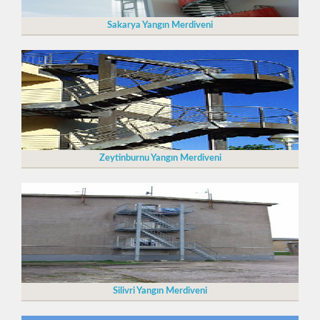
Sakarya Yangın Merdiveni
Zeytinburnu Yangın Merdiveni
Silivri Yangın Merdiveni