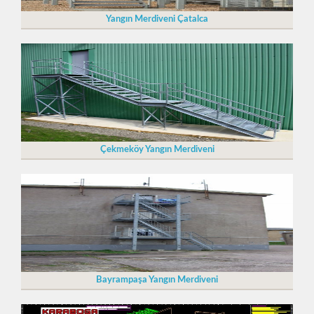
Yangın Merdiveni Çatalca
Çekmeköy Yangın Merdiveni
Bayrampaşa Yangın Merdiveni