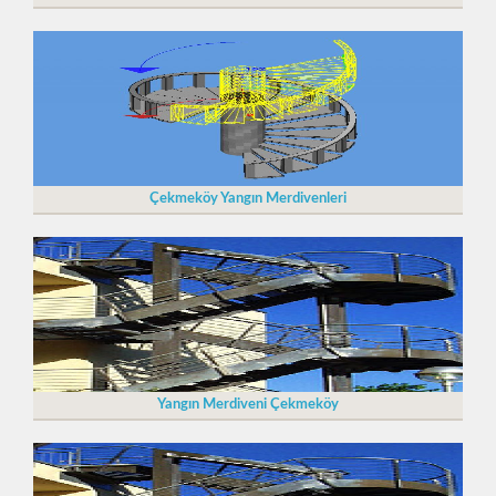
Çekmeköy Yangın Merdivenleri
Yangın Merdiveni Çekmeköy