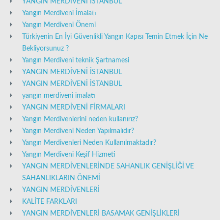
YANGIN MERDİVENİ İSTANBUL
Yangın Merdiveni İmalatı
Yangın Merdiveni Önemi
Türkiyenin En İyi Güvenlikli Yangın Kapısı Temin Etmek İçin Ne
Bekliyorsunuz ?
Yangın Merdiveni teknik Şartnamesi
YANGIN MERDİVENİ İSTANBUL
YANGIN MERDİVENİ İSTANBUL
yangın merdiveni imalatı
YANGIN MERDİVENİ FİRMALARI
Yangın Merdivenlerini neden kullanırız?
Yangın Merdiveni Neden Yapılmalıdır?
Yangın Merdivenleri Neden Kullanılmaktadır?
Yangın Merdiveni Keşif Hizmeti
YANGIN MERDİVENLERİNDE SAHANLIK GENİŞLİĞİ VE
SAHANLIKLARIN ÖNEMİ
YANGIN MERDİVENLERİ
KALİTE FARKLARI
YANGIN MERDİVENLERİ BASAMAK GENİŞLİKLERİ