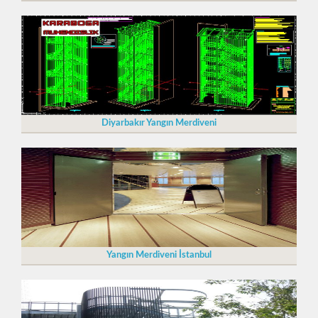
Diyarbakır Yangın Merdiveni
Yangın Merdiveni İstanbul