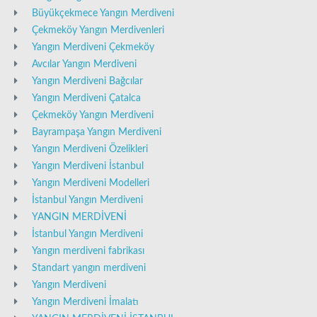
Büyükçekmece Yangın Merdiveni
Çekmeköy Yangın Merdivenleri
Yangın Merdiveni Çekmeköy
Avcılar Yangın Merdiveni
Yangın Merdiveni Bağcılar
Yangın Merdiveni Çatalca
Çekmeköy Yangın Merdiveni
Bayrampaşa Yangın Merdiveni
Yangın Merdiveni Özelikleri
Yangın Merdiveni İstanbul
Yangın Merdiveni Modelleri
İstanbul Yangın Merdiveni
YANGIN MERDİVENİ
İstanbul Yangın Merdiveni
Yangın merdiveni fabrikası
Standart yangın merdiveni
Yangın Merdiveni
Yangın Merdiveni İmalatı