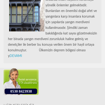
yönelik önlemler gelmektedir.
Bunlardan en önemlisi doğal afet ve
yangınlara karşı insanlara korumak
için yapılarda yangın merdiveni
kullanılmasıdır. Şimdiki zaman
bakıldığında kat sayısı gözetmeksizin
her binada yangın merdiveni zorunluluk haline gelmiş ve
denetçiler ile berber bu konuya verilen önem bir hayli ortaya
konulmuştur. Ülkemizin deprem bölgesi olması
y
DEVAMI
0530 8423938