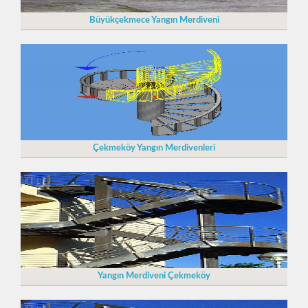
Büyükçekmece Yangın Merdiveni
Çekmeköy Yangın Merdivenleri
Yangın Merdiveni Çekmeköy