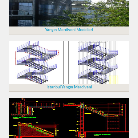
Yangın Merdiveni Modelleri
İstanbul Yangın Merdiveni