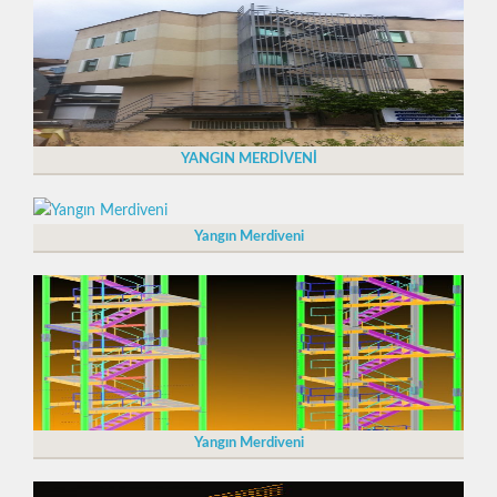
YANGIN MERDİVENİ
Yangın Merdiveni
Yangın Merdiveni