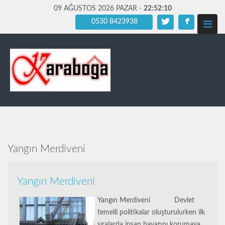
09 AĞUSTOS 2026 PAZAR -
22:52:12
0530 8423938
Yangın Merdiveni
Yangın Merdiveni
Yangın Merdiveni Devlet
temelli politikalar oluşturulurken ilk
sıralarda insan hayatını korumaya