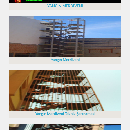
YANGIN MERDİVENİ
Yangın Merdiveni
Yangın Merdiveni Teknik Şartnamesi