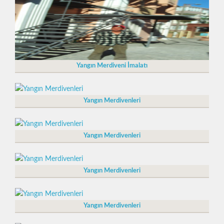
Yangın Merdiveni İmalatı
Yangın Merdivenleri
Yangın Merdivenleri
Yangın Merdivenleri
Yangın Merdivenleri