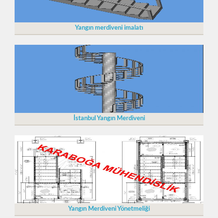
Yangın merdiveni imalatı
İstanbul Yangın Merdiveni
Yangın Merdiveni Yönetmeliği