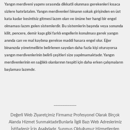
Yangın merdiveni yapımı sırasında dikkatli olunması gerekenleri kısaca
sizlere hatırlatalım. Yangın merdivenleri binanın sokak girişinden en üst
kata kadar kesintisiz gitmesi lazım olan ve önüne her hangi bir engel
olmaması lazım gelen sistemlerdir. Bu sistemlerin başında veya sonunda
kilit, pencere, demir kapı gibi farklı engellerin konulması gerek yangın
anında can ve mal kaybına gerekse maddi hasara engel olur. Eğer
binanızda yönetmelikte belirlenen sayıdan daha fazla kişi oturuyorsa
yangın merdivenlerinin belirli çeşitleri size yapılmamaktadır. Yangın
merdivenlerinin en sağlıklı olanlarının tespiti için daha erken çalışmaların
başlaması lazımdır.
_____________
Değerli Web Ziyaretçimiz Firmamız Profesyonel Olarak Birçok
Alanda Hizmet SunmaktadırBunlarla İlgili Bazı Web Adreslerimiz
İstifadeniz İçin Aşağıdadır. Sunmuş Olduğumuz Hizmetlerden