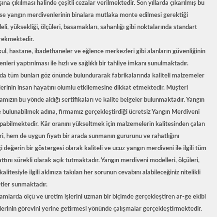
ına çıkılması halinde çeşitli cezalar verilmektedir. Son yıllarda çıkarılmış bu
ise yangın merdivenlerinin binalara mutlaka monte edilmesi gerektiği
i, yüksekliği, ölçüleri, basamakları, sahanlığı gibi noktalarında standart
erekmektedir.
l, hastane, ibadethaneler ve eğlence merkezleri gibi alanların güvenliğinin
eri yaptırılması ile hızlı ve sağlıklı bir tahliye imkanı sunulmaktadır.
da tüm bunları göz önünde bulundurarak fabrikalarında kaliteli malzemeler
lerinin insan hayatını olumlu etkilemesine dikkat etmektedir. Müşteri
ızın bu yönde aldığı sertifikaları ve kalite belgeler bulunmaktadır.
Yangın
rde bulunabilmek adına, firmamız gerçekleştirdiği ücretsiz
Yangın Merdiveni
pabilmektedir. Kâr oranını yükseltmek için malzemelerin kalitesinden çalan
eri, hem de uygun fiyatı bir arada sunmanın gururunu ve rahatlığını
 değerin bir göstergesi olarak kaliteli ve
ucuz yangın merdiveni
ile ilgili tüm
attını sürekli olarak açık tutmaktadır.
Yangın merdiveni
modelleri, ölçüleri,
itesiyle ilgili aklınıza takılan her sorunun cevabını alabileceğiniz nitelikli
etler sunmaktadır.
tamlarda ölçü ve üretim işlerini uzman bir biçimde gerçekleştiren ar-ge ekibi
lerinin görevini yerine getirmesi yönünde çalışmalar gerçekleştirmektedir.