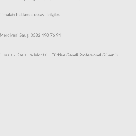
imalatı hakkında detaylı bilgiler.
 Merdiveni Satışı 0532 490 76 94
 İmalatı, Satışı ve Montajı | Türkiye Geneli Profesyonel Güvenlik
i İmalatı (0530 842 3938) | Ücretsiz Keşif Hizmeti