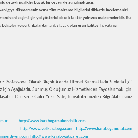
lü detaylı işçilikler büyük bir özveriyle sunulmaktadır.
 yanılgıya düşmemeniz adına tüm malzeme bilgilerini dikkatle incelemenizi
 merdiveni seçimi için yol gösterici olacak faktör yalnızca malzemeleridir. Bu
 belgeler ve sertifikalardan anlaşılacak olan ürün kalitesi hayatınızı
_____________
ız Profesyonel Olarak Birçok Alanda Hizmet SunmaktadırBunlarla İlgili
niz İçin Aşağıdadır. Sunmuş Olduğumuz Hizmetlerden Faydalanmak İçin
şabilir Dilerseniz Güler Yüzlü Satış Temsilcilerimizden Bilgi Alabilirsiniz.
om.tr
http://www.karabogamuhendislik.com
http://www.velikaraboga.com
http://www.karabogametal.com
inmerdiveni.com
http://www.karabogaticaret.com