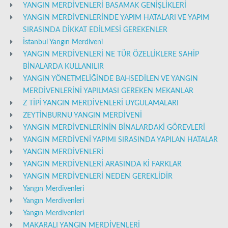
YANGIN MERDİVENLERİ BASAMAK GENİŞLİKLERİ
YANGIN MERDİVENLERİNDE YAPIM HATALARI VE YAPIM
SIRASINDA DİKKAT EDİLMESİ GEREKENLER
İstanbul Yangın Merdiveni
YANGIN MERDİVENLERİ NE TÜR ÖZELLİKLERE SAHİP
BİNALARDA KULLANILIR
YANGIN YÖNETMELİĞİNDE BAHSEDİLEN VE YANGIN
MERDİVENLERİNİ YAPILMASI GEREKEN MEKANLAR
Z TİPİ YANGIN MERDİVENLERİ UYGULAMALARI
ZEYTİNBURNU YANGIN MERDİVENİ
YANGIN MERDİVENLERİNİN BİNALARDAKİ GÖREVLERİ
YANGIN MERDİVENİ YAPIMI SIRASINDA YAPILAN HATALAR
YANGIN MERDİVENLERİ
YANGIN MERDİVENLERİ ARASINDA Kİ FARKLAR
YANGIN MERDİVENLERİ NEDEN GEREKLİDİR
Yangın Merdivenleri
Yangın Merdivenleri
Yangın Merdivenleri
MAKARALI YANGIN MERDİVENLERİ