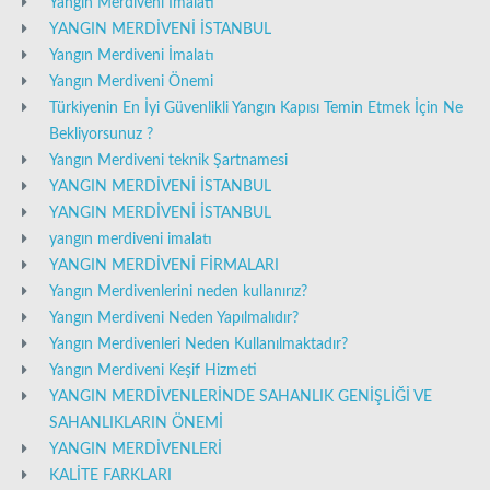
Yangın Merdiveni İmalatı
YANGIN MERDİVENİ İSTANBUL
Yangın Merdiveni İmalatı
Yangın Merdiveni Önemi
Türkiyenin En İyi Güvenlikli Yangın Kapısı Temin Etmek İçin Ne
Bekliyorsunuz ?
Yangın Merdiveni teknik Şartnamesi
YANGIN MERDİVENİ İSTANBUL
YANGIN MERDİVENİ İSTANBUL
yangın merdiveni imalatı
YANGIN MERDİVENİ FİRMALARI
Yangın Merdivenlerini neden kullanırız?
Yangın Merdiveni Neden Yapılmalıdır?
Yangın Merdivenleri Neden Kullanılmaktadır?
Yangın Merdiveni Keşif Hizmeti
YANGIN MERDİVENLERİNDE SAHANLIK GENİŞLİĞİ VE
SAHANLIKLARIN ÖNEMİ
YANGIN MERDİVENLERİ
KALİTE FARKLARI