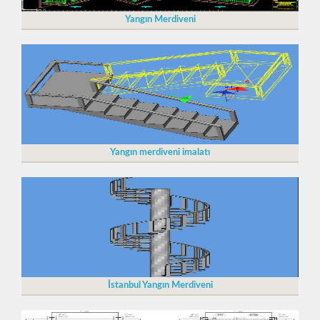
Yangın Merdiveni
Yangın merdiveni imalatı
İstanbul Yangın Merdiveni