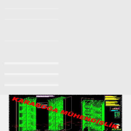
Makaralı Yangın Merdiveni
Yangın Merdiveni İmalatı Fiyatları 2023/2024
Yangın Merdiveni Fiyatları Sancaktepe 0532 7037509