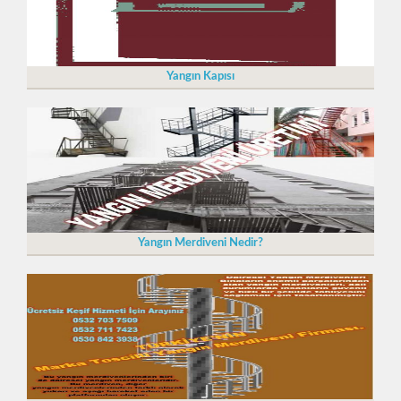
Yangın Kapısı
Yangın Merdiveni Nedir?