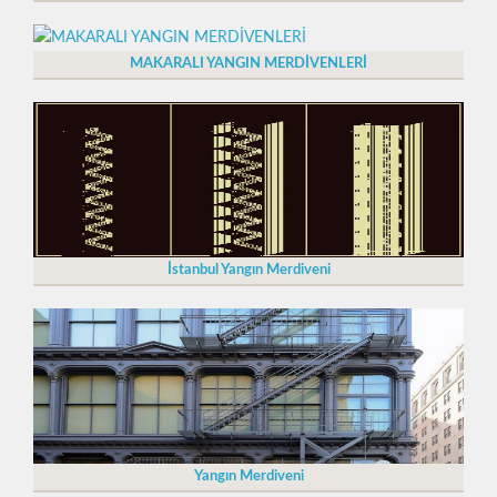
MAKARALI YANGIN MERDİVENLERİ
İstanbul Yangın Merdiveni
Yangın Merdiveni