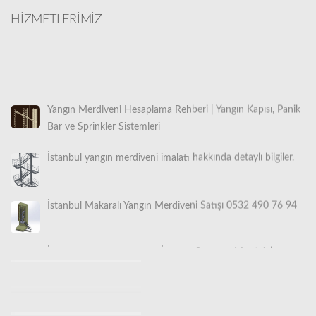
HİZMETLERİMİZ
Yangın Merdiveni Hesaplama Rehberi | Yangın Kapısı, Panik
Bar ve Sprinkler Sistemleri
İstanbul yangın merdiveni imalatı hakkında detaylı bilgiler.
İstanbul Makaralı Yangın Merdiveni Satışı 0532 490 76 94
İstanbul Yangın Merdiveni İmalatı, Satışı ve Montajı |
Türkiye Geneli Profesyonel Güvenlik Çözümleri
İstanbul Yangın Merdiveni İmalatı (0530 842 3938) |
Ücretsiz Keşif Hizmeti