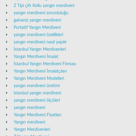
Z Tipi çift Kollu yangın merdiveni
yangın merdiveni zorunluluğu
galvaniz yangın merdiveni
Portatif Yangın Merdiveni
yangın merdiveni özellikleri
yangın merdiveni nasıl yapılır
İstanbul Yangın Merdivenleri
Yangın Merdiveni İmalat
İstanbul Yangın Merdiveni Firması
Yangın Merdiveni İmalatçıları
Yangın Merdiveni Modelleri
yangın merdiveni üretimi
istanbul yangın merdiveni
yangın merdiveni ölçüleri
yangın merdiveni
Yangın Merdiveni Fiyatları
Yangın merdiveni
Yangın Merdivenleri