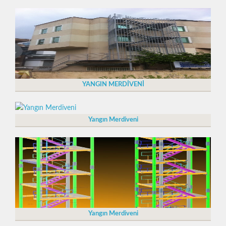
YANGIN MERDİVENİ
Yangın Merdiveni
Yangın Merdiveni