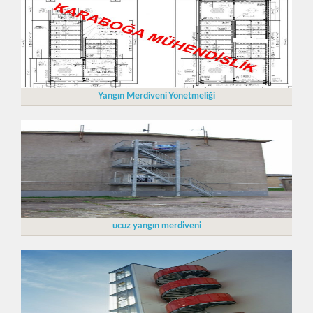
Yangın Merdiveni Yönetmeliği
ucuz yangın merdiveni