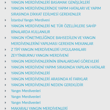
YANGIN MERDİVENLERİ BASAMAK GENİŞLİKLERİ
YANGIN MERDİVENLERİNDE YAPIM HATALARI VE YAPIM
SIRASINDA DİKKAT EDİLMESİ GEREKENLER
İstanbul Yangın Merdiveni
YANGIN MERDİVENLERİ NE TÜR ÖZELLİKLERE SAHİP
BİNALARDA KULLANILIR
YANGIN YÖNETMELİĞİNDE BAHSEDİLEN VE YANGIN
MERDİVENLERİNİ YAPILMASI GEREKEN MEKANLAR
Z TİPİ YANGIN MERDİVENLERİ UYGULAMALARI
ZEYTİNBURNU YANGIN MERDİVENİ
YANGIN MERDİVENLERİNİN BİNALARDAKİ GÖREVLERİ
YANGIN MERDİVENİ YAPIMI SIRASINDA YAPILAN HATALAR
YANGIN MERDİVENLERİ
YANGIN MERDİVENLERİ ARASINDA Kİ FARKLAR
YANGIN MERDİVENLERİ NEDEN GEREKLİDİR
Yangın Merdivenleri
Yangın Merdivenleri
Yangın Merdivenleri
MAKARALI YANGIN MERDİVENLERİ