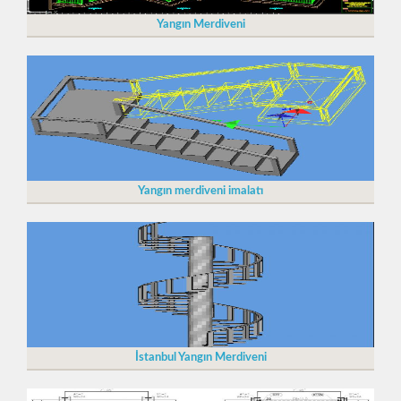
Yangın Merdiveni
Yangın merdiveni imalatı
İstanbul Yangın Merdiveni