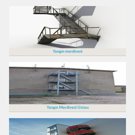
Yangın merdiveni
Yangın Merdiveni Ustası