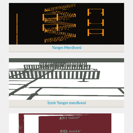
Yangın Merdiveni
İzmir Yangın merdiveni