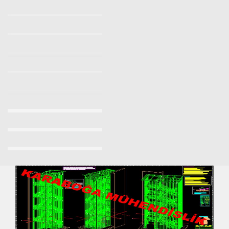
Yangın Merdiveni Yönetmeliği
Yangın Merdiveni Firmaları
Makaralı Yangın Merdiveni
Yangın Merdiveni İmalatı Fiyatları 2023/2024
Yangın Merdiveni Fiyatları Sancaktepe 0532 7037509