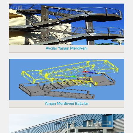
Avcılar Yangın Merdiveni
Yangın Merdiveni Bağcılar