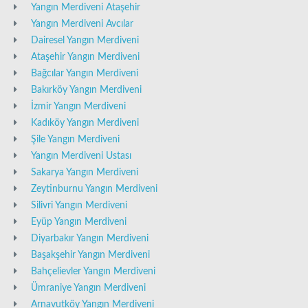
Yangın Merdiveni Ataşehir
Yangın Merdiveni Avcılar
Dairesel Yangın Merdiveni
Ataşehir Yangın Merdiveni
Bağcılar Yangın Merdiveni
Bakırköy Yangın Merdiveni
İzmir Yangın Merdiveni
Kadıköy Yangın Merdiveni
Şile Yangın Merdiveni
Yangın Merdiveni Ustası
Sakarya Yangın Merdiveni
Zeytinburnu Yangın Merdiveni
Silivri Yangın Merdiveni
Eyüp Yangın Merdiveni
Diyarbakır Yangın Merdiveni
Başakşehir Yangın Merdiveni
Bahçelievler Yangın Merdiveni
Ümraniye Yangın Merdiveni
Arnavutköy Yangın Merdiveni