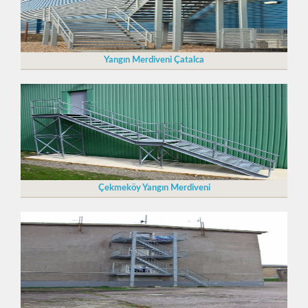
Yangın Merdiveni Çatalca
Çekmeköy Yangın Merdiveni