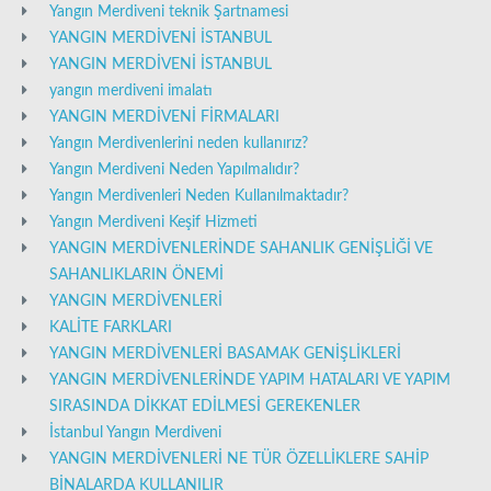
Yangın Merdiveni teknik Şartnamesi
YANGIN MERDİVENİ İSTANBUL
YANGIN MERDİVENİ İSTANBUL
yangın merdiveni imalatı
YANGIN MERDİVENİ FİRMALARI
Yangın Merdivenlerini neden kullanırız?
Yangın Merdiveni Neden Yapılmalıdır?
Yangın Merdivenleri Neden Kullanılmaktadır?
Yangın Merdiveni Keşif Hizmeti
YANGIN MERDİVENLERİNDE SAHANLIK GENİŞLİĞİ VE
SAHANLIKLARIN ÖNEMİ
YANGIN MERDİVENLERİ
KALİTE FARKLARI
YANGIN MERDİVENLERİ BASAMAK GENİŞLİKLERİ
YANGIN MERDİVENLERİNDE YAPIM HATALARI VE YAPIM
SIRASINDA DİKKAT EDİLMESİ GEREKENLER
İstanbul Yangın Merdiveni
YANGIN MERDİVENLERİ NE TÜR ÖZELLİKLERE SAHİP
BİNALARDA KULLANILIR