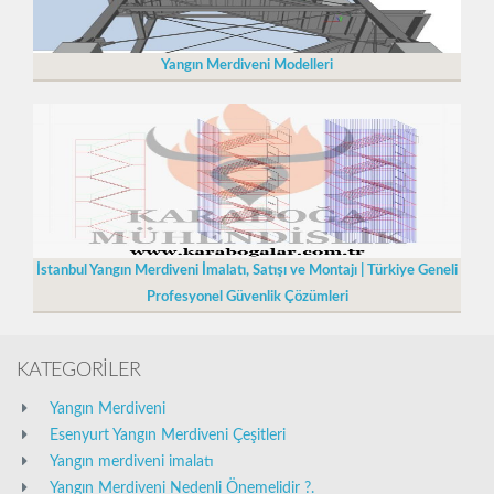
Yangın Merdiveni Modelleri
İstanbul Yangın Merdiveni İmalatı, Satışı ve Montajı | Türkiye Geneli
Profesyonel Güvenlik Çözümleri
KATEGORİLER
Yangın Merdiveni
Esenyurt Yangın Merdiveni Çeşitleri
Yangın merdiveni imalatı
Yangın Merdiveni Nedenli Önemelidir ?.