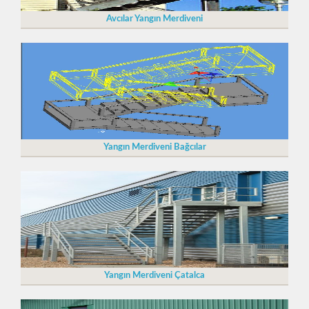
Avcılar Yangın Merdiveni
Yangın Merdiveni Bağcılar
Yangın Merdiveni Çatalca