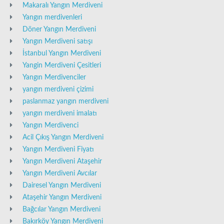
Makaralı Yangın Merdiveni
Yangın merdivenleri
Döner Yangın Merdiveni
Yangın Merdiveni satışı
İstanbul Yangın Merdiveni
Yangin Merdiveni Çesitleri
Yangın Merdivenciler
yangın merdiveni çizimi
paslanmaz yangın merdiveni
yangın merdiveni imalatı
Yangın Merdivenci
Acil Çıkış Yangın Merdiveni
Yangın Merdiveni Fiyatı
Yangın Merdiveni Ataşehir
Yangın Merdiveni Avcılar
Dairesel Yangın Merdiveni
Ataşehir Yangın Merdiveni
Bağcılar Yangın Merdiveni
Bakırköy Yangın Merdiveni