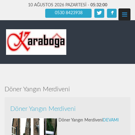
10 AĞUSTOS 2026 PAZARTESİ -
05:32:02
0530 8423938
Döner Yangın Merdiveni
Döner Yangın Merdiveni
Döner Yangın Merdiveni
DEVAMI