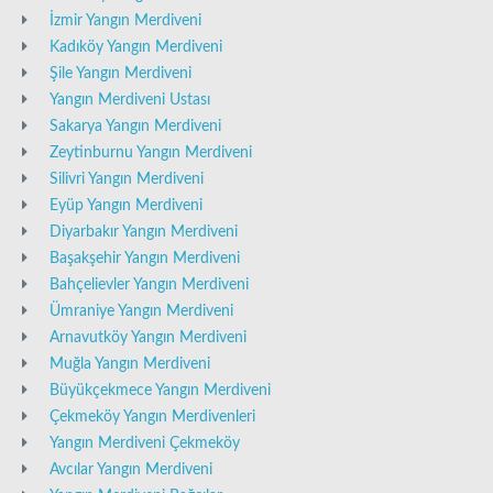
İzmir Yangın Merdiveni
Kadıköy Yangın Merdiveni
Şile Yangın Merdiveni
Yangın Merdiveni Ustası
Sakarya Yangın Merdiveni
Zeytinburnu Yangın Merdiveni
Silivri Yangın Merdiveni
Eyüp Yangın Merdiveni
Diyarbakır Yangın Merdiveni
Başakşehir Yangın Merdiveni
Bahçelievler Yangın Merdiveni
Ümraniye Yangın Merdiveni
Arnavutköy Yangın Merdiveni
Muğla Yangın Merdiveni
Büyükçekmece Yangın Merdiveni
Çekmeköy Yangın Merdivenleri
Yangın Merdiveni Çekmeköy
Avcılar Yangın Merdiveni