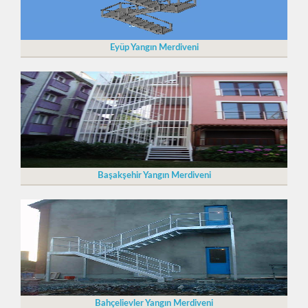
Eyüp Yangın Merdiveni
Başakşehir Yangın Merdiveni
Bahçelievler Yangın Merdiveni