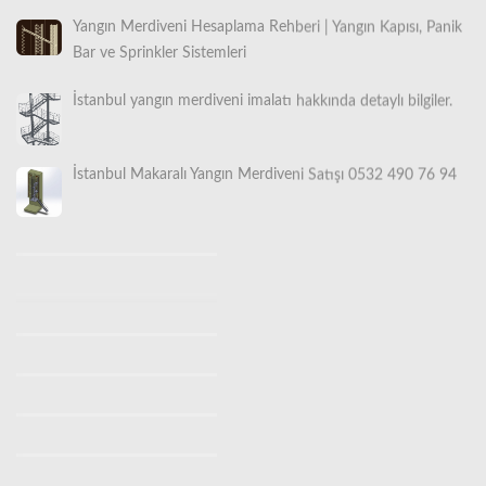
Yangın Merdiveni Hesaplama Rehberi | Yangın Kapısı, Panik
Bar ve Sprinkler Sistemleri
İstanbul yangın merdiveni imalatı hakkında detaylı bilgiler.
İstanbul Makaralı Yangın Merdiveni Satışı 0532 490 76 94
İstanbul Yangın Merdiveni İmalatı, Satışı ve Montajı |
Türkiye Geneli Profesyonel Güvenlik Çözümleri
İstanbul Yangın Merdiveni İmalatı (0530 842 3938) |
Ücretsiz Keşif Hizmeti