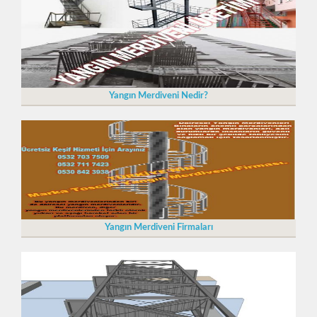
Yangın Merdiveni Nedir?
Yangın Merdiveni Firmaları