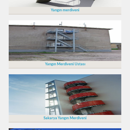
Yangın merdiveni
Yangın Merdiveni Ustası
Sakarya Yangın Merdiveni