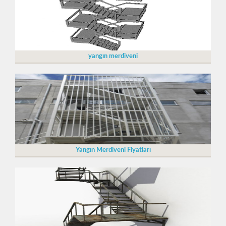
yangın merdiveni
Yangın Merdiveni Fiyatları