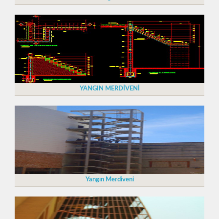
YANGIN MERDİVENİ
Yangın Merdiveni