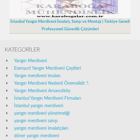
İstanbul Yangın Merdiveni İmalatı, Satışı ve Montajı | Türkiye Geneli
Profesyonel Güvenlik Çözümleri
KATEGORİLER
Yangın Merdiveni
Esenyurt Yangın Merdiveni Çeşitleri
Yangın merdiveni imalatı
Yangın Merdiveni Nedenli Önemelidir ?.
Yangın Merdiveni Arnavutköy
İstanbul Yangın Merdiveni Firmaları
İstanbul yangın merdiveni
yangın merdiveni yönetmeliği
yangın merdiveni satışı
yangın merdiveni imalatçıları
döner yangın merdiveni