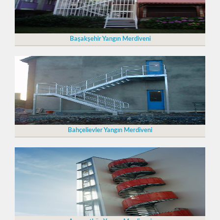
Başakşehir Yangın Merdiveni
Bahçelievler Yangın Merdiveni