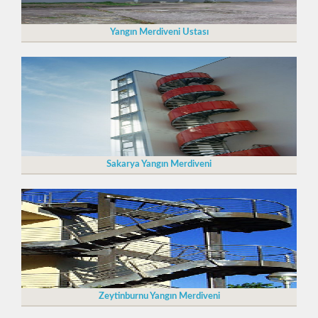
Yangın Merdiveni Ustası
Sakarya Yangın Merdiveni
Zeytinburnu Yangın Merdiveni