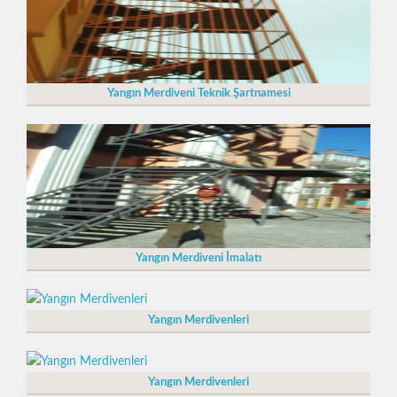
Yangın Merdiveni Teknik Şartnamesi
Yangın Merdiveni İmalatı
Yangın Merdivenleri
Yangın Merdivenleri