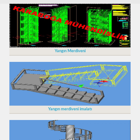
Yangın Merdiveni
Yangın merdiveni imalatı