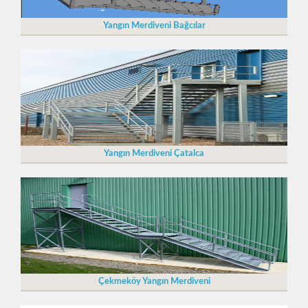
Yangın Merdiveni Bağcılar
Yangın Merdiveni Çatalca
Çekmeköy Yangın Merdiveni