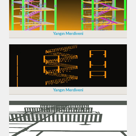
Yangın Merdiveni
Yangın Merdiveni