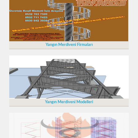
Yangın Merdiveni Firmaları
Yangın Merdiveni Modelleri