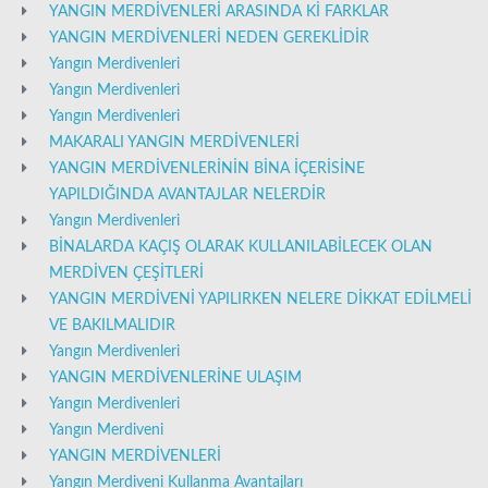
YANGIN MERDİVENLERİ ARASINDA Kİ FARKLAR
YANGIN MERDİVENLERİ NEDEN GEREKLİDİR
Yangın Merdivenleri
Yangın Merdivenleri
Yangın Merdivenleri
MAKARALI YANGIN MERDİVENLERİ
YANGIN MERDİVENLERİNİN BİNA İÇERİSİNE
YAPILDIĞINDA AVANTAJLAR NELERDİR
Yangın Merdivenleri
BİNALARDA KAÇIŞ OLARAK KULLANILABİLECEK OLAN
MERDİVEN ÇEŞİTLERİ
YANGIN MERDİVENİ YAPILIRKEN NELERE DİKKAT EDİLMELİ
VE BAKILMALIDIR
Yangın Merdivenleri
YANGIN MERDİVENLERİNE ULAŞIM
Yangın Merdivenleri
Yangın Merdiveni
YANGIN MERDİVENLERİ
Yangın Merdiveni Kullanma Avantajları