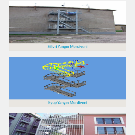
Silivri Yangın Merdiveni
Eyüp Yangın Merdiveni