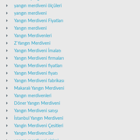
yangın merdiveni ölçüleri
yangın merdiveni
Yangın Merdiveni Fiyatları
Yangın merdiveni
Yangın Merdivenleri
Z Yangın Merdiveni
Yangın Merdiveni İmalatı
Yangın Merdiveni firmaları
Yangın Merdiveni fiyatları
Yangın Merdiveni fiyatı
Yangın Merdiveni fabrikası
Makaralı Yangın Merdiveni
Yangın merdivenleri
Döner Yangın Merdiveni
Yangın Merdiveni satışı
İstanbul Yangın Merdiveni
Yangin Merdiveni Çesitleri
Yangın Merdivenciler