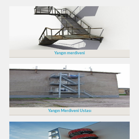
Yangın merdiveni
Yangın Merdiveni Ustası