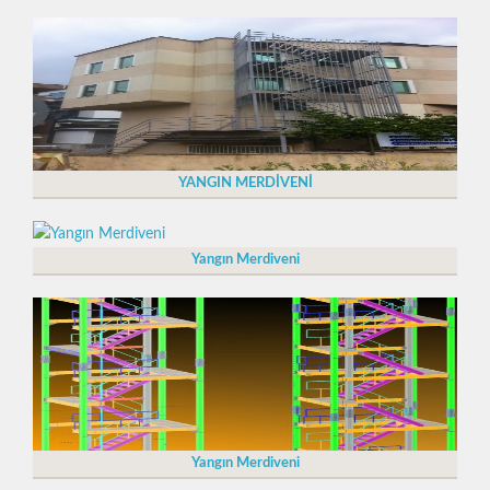
YANGIN MERDİVENİ
Yangın Merdiveni
Yangın Merdiveni