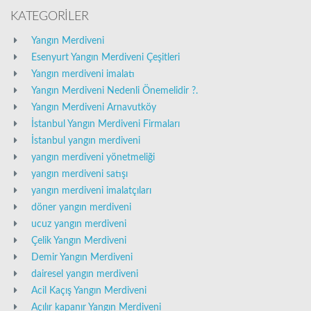
KATEGORİLER
Yangın Merdiveni
Esenyurt Yangın Merdiveni Çeşitleri
Yangın merdiveni imalatı
Yangın Merdiveni Nedenli Önemelidir ?.
Yangın Merdiveni Arnavutköy
İstanbul Yangın Merdiveni Firmaları
İstanbul yangın merdiveni
yangın merdiveni yönetmeliği
yangın merdiveni satışı
yangın merdiveni imalatçıları
döner yangın merdiveni
ucuz yangın merdiveni
Çelik Yangın Merdiveni
Demir Yangın Merdiveni
dairesel yangın merdiveni
Acil Kaçış Yangın Merdiveni
Açılır kapanır Yangın Merdiveni