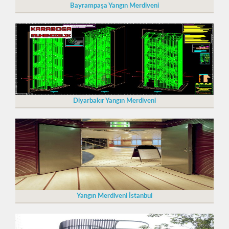
Bayrampaşa Yangın Merdiveni
Diyarbakır Yangın Merdiveni
Yangın Merdiveni İstanbul