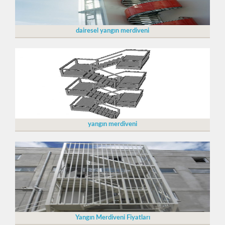
dairesel yangın merdiveni
yangın merdiveni
Yangın Merdiveni Fiyatları