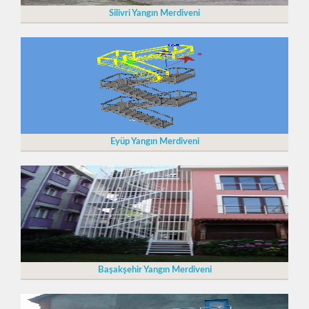
Silivri Yangın Merdiveni
Eyüp Yangın Merdiveni
Başakşehir Yangın Merdiveni