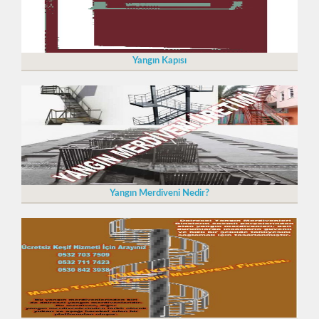
Yangın Kapısı
Yangın Merdiveni Nedir?