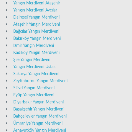
Yangın Merdiveni Ataşehir
Yangın Merdiveni Avcılar
Dairesel Yangın Merdiveni
Ataşehir Yangın Merdiveni
Bağcılar Yangın Merdiveni
Bakırköy Yangın Merdiveni
İzmir Yangın Merdiveni
Kadıköy Yangın Merdiveni
Şile Yangın Merdiveni
Yangın Merdiveni Ustası
Sakarya Yangın Merdiveni
Zeytinburnu Yangın Merdiveni
Silivri Yangın Merdiveni
Eyüp Yangın Merdiveni
Diyarbakır Yangın Merdiveni
Başakşehir Yangın Merdiveni
Bahçelievler Yangın Merdiveni
Ümraniye Yangın Merdiveni
Arnavutköy Yangın Merdiveni