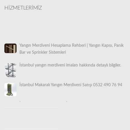
HİZMETLERİMİZ
Yangın Merdiveni Hesaplama Rehberi | Yangın Kapısı, Panik
Bar ve Sprinkler Sistemleri
İstanbul yangın merdiveni imalatı hakkında detaylı bilgiler.
İstanbul Makaralı Yangın Merdiveni Satışı 0532 490 76 94
İstanbul Yangın Merdiveni İmalatı, Satışı ve Montajı |
Türkiye Geneli Profesyonel Güvenlik Çözümleri
İstanbul Yangın Merdiveni İmalatı (0530 842 3938) |
Ücretsiz Keşif Hizmeti