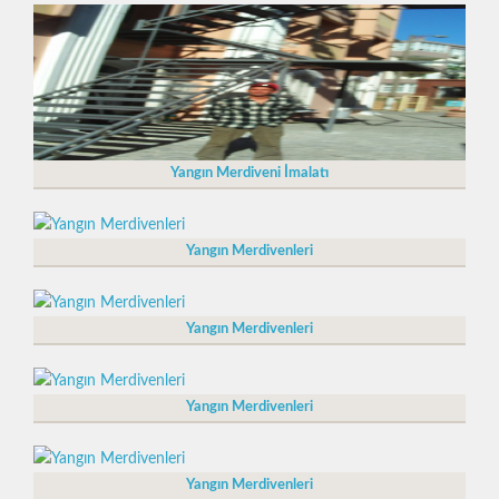
Yangın Merdiveni İmalatı
Yangın Merdivenleri
Yangın Merdivenleri
Yangın Merdivenleri
Yangın Merdivenleri