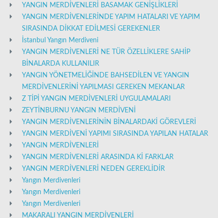
YANGIN MERDİVENLERİ BASAMAK GENİŞLİKLERİ
YANGIN MERDİVENLERİNDE YAPIM HATALARI VE YAPIM
SIRASINDA DİKKAT EDİLMESİ GEREKENLER
İstanbul Yangın Merdiveni
YANGIN MERDİVENLERİ NE TÜR ÖZELLİKLERE SAHİP
BİNALARDA KULLANILIR
YANGIN YÖNETMELİĞİNDE BAHSEDİLEN VE YANGIN
MERDİVENLERİNİ YAPILMASI GEREKEN MEKANLAR
Z TİPİ YANGIN MERDİVENLERİ UYGULAMALARI
ZEYTİNBURNU YANGIN MERDİVENİ
YANGIN MERDİVENLERİNİN BİNALARDAKİ GÖREVLERİ
YANGIN MERDİVENİ YAPIMI SIRASINDA YAPILAN HATALAR
YANGIN MERDİVENLERİ
YANGIN MERDİVENLERİ ARASINDA Kİ FARKLAR
YANGIN MERDİVENLERİ NEDEN GEREKLİDİR
Yangın Merdivenleri
Yangın Merdivenleri
Yangın Merdivenleri
MAKARALI YANGIN MERDİVENLERİ