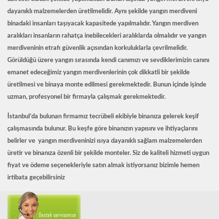
dayanıklı malzemelerden üretilmelidir. Aynı şekilde yangın merdiveni
binadaki insanları taşıyacak kapasitede yapılmalıdır. Yangın merdiven
aralıkları insanların rahatça inebilecekleri aralıklarda olmalıdır ve yangın
merdiveninin etrafı güvenlik açısından korkuluklarla çevrilmelidir.
Görüldüğü üzere yangın sırasında kendi canımızı ve sevdiklerimizin canını
emanet edeceğimiz yangın merdivenlerinin çok dikkatli bir şekilde
üretilmesi ve binaya monte edilmesi gerekmektedir. Bunun içinde işinde
uzman, profesyonel bir firmayla çalışmak gerekmektedir.
İstanbul
’da bulunan firmamız tecrübeli ekibiyle binanıza gelerek keşif
çalışmasında bulunur. Bu keşfe göre binanızın yapısını ve ihtiyaçlarını
belirler ve yangın merdiveninizi ısıya dayanıklı sağlam malzemelerden
üretir ve binanıza özenli bir şekilde monteler. Siz de kaliteli hizmeti uygun
fiyat ve ödeme seçenekleriyle satın almak istiyorsanız bizimle hemen
irtibata geçebilirsiniz