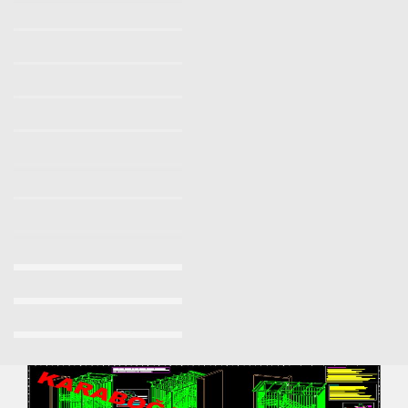
Makaralı Yangın Merdiveni İstanbul
Yangın Merdiveni Yönetmeliği
Yangın Merdiveni Firmaları
Makaralı Yangın Merdiveni
Yangın Merdiveni İmalatı Fiyatları 2023/2024
Yangın Merdiveni Fiyatları Sancaktepe 0532 7037509