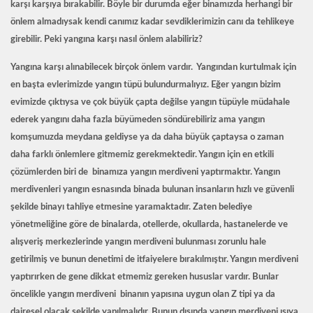
karşı karşıya bırakabilir. Böyle bir durumda eğer binamızda herhangi bir
önlem almadıysak kendi canımız kadar sevdiklerimizin canı da tehlikeye
girebilir. Peki yangına karşı nasıl önlem alabiliriz?
Yangına
karşı alınabilecek birçok önlem vardır. Yangından kurtulmak için
en başta evlerimizde yangın tüpü bulundurmalıyız. Eğer yangın bizim
evimizde çıktıysa ve çok büyük çapta değilse yangın tüpüyle müdahale
ederek yangını daha fazla büyümeden söndürebiliriz ama yangın
komşumuzda meydana geldiyse ya da daha büyük çaptaysa o zaman
daha farklı önlemlere gitmemiz gerekmektedir. Yangın için en etkili
çözümlerden biri de binamıza
yangın merdiveni
yaptırmaktır. Yangın
merdivenleri yangın esnasında binada bulunan insanların hızlı ve güvenli
şekilde binayı tahliye etmesine yaramaktadır. Zaten belediye
yönetmeliğine göre de binalarda, otellerde, okullarda, hastanelerde ve
alışveriş merkezlerinde yangın merdiveni bulunması zorunlu hale
getirilmiş ve bunun denetimi de itfaiyelere bırakılmıştır. Yangın merdiveni
yaptırırken de gene dikkat etmemiz gereken hususlar vardır. Bunlar
öncelikle yangın merdiveni binanın yapısına uygun olan Z tipi ya da
dairesel olacak şekilde yapılmalıdır. Bunun dışında yangın merdiveni ısıya