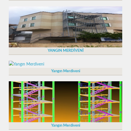
YANGIN MERDİVENİ
Yangın Merdiveni
Yangın Merdiveni