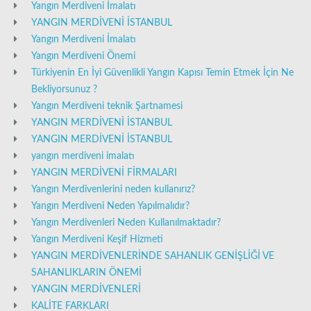
Yangın Merdiveni İmalatı
YANGIN MERDİVENİ İSTANBUL
Yangın Merdiveni İmalatı
Yangın Merdiveni Önemi
Türkiyenin En İyi Güvenlikli Yangın Kapısı Temin Etmek İçin Ne
Bekliyorsunuz ?
Yangın Merdiveni teknik Şartnamesi
YANGIN MERDİVENİ İSTANBUL
YANGIN MERDİVENİ İSTANBUL
yangın merdiveni imalatı
YANGIN MERDİVENİ FİRMALARI
Yangın Merdivenlerini neden kullanırız?
Yangın Merdiveni Neden Yapılmalıdır?
Yangın Merdivenleri Neden Kullanılmaktadır?
Yangın Merdiveni Keşif Hizmeti
YANGIN MERDİVENLERİNDE SAHANLIK GENİŞLİĞİ VE
SAHANLIKLARIN ÖNEMİ
YANGIN MERDİVENLERİ
KALİTE FARKLARI