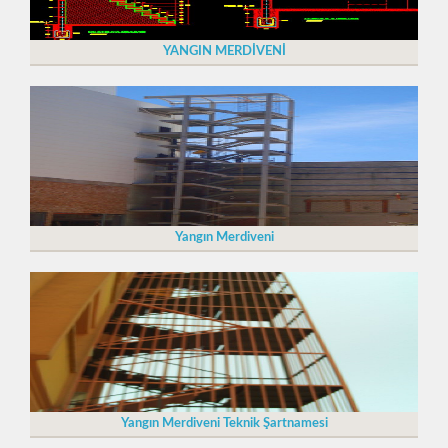
YANGIN MERDİVENİ
Yangın Merdiveni
Yangın Merdiveni Teknik Şartnamesi