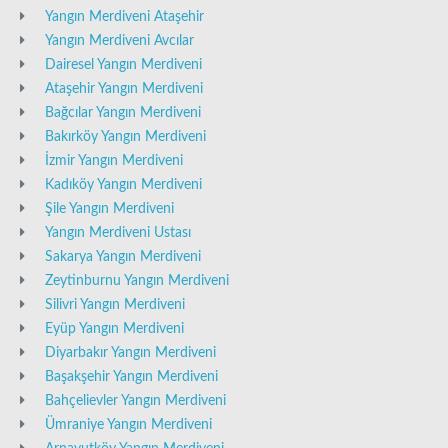
Yangın Merdiveni Ataşehir
Yangın Merdiveni Avcılar
Dairesel Yangın Merdiveni
Ataşehir Yangın Merdiveni
Bağcılar Yangın Merdiveni
Bakırköy Yangın Merdiveni
İzmir Yangın Merdiveni
Kadıköy Yangın Merdiveni
Şile Yangın Merdiveni
Yangın Merdiveni Ustası
Sakarya Yangın Merdiveni
Zeytinburnu Yangın Merdiveni
Silivri Yangın Merdiveni
Eyüp Yangın Merdiveni
Diyarbakır Yangın Merdiveni
Başakşehir Yangın Merdiveni
Bahçelievler Yangın Merdiveni
Ümraniye Yangın Merdiveni