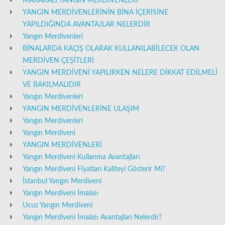
MAKARALI YANGIN MERDİVENLERİ
YANGIN MERDİVENLERİNİN BİNA İÇERİSİNE
YAPILDIĞINDA AVANTAJLAR NELERDİR
Yangın Merdivenleri
BİNALARDA KAÇIŞ OLARAK KULLANILABİLECEK OLAN
MERDİVEN ÇEŞİTLERİ
YANGIN MERDİVENİ YAPILIRKEN NELERE DİKKAT EDİLMELİ
VE BAKILMALIDIR
Yangın Merdivenleri
YANGIN MERDİVENLERİNE ULAŞIM
Yangın Merdivenleri
Yangın Merdiveni
YANGIN MERDİVENLERİ
Yangın Merdiveni Kullanma Avantajları
Yangın Merdiveni Fiyatları Kaliteyi Gösterir Mi?
İstanbul Yangın Merdiveni
Yangın Merdiveni İmalatı
Ucuz Yangın Merdiveni
Yangın Merdiveni İmalatı Avantajları Nelerdir?