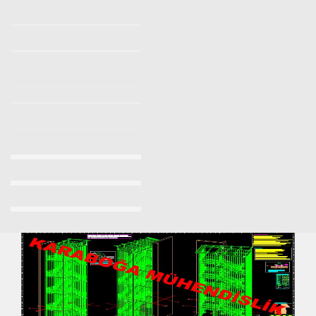
Yangın Merdiveni Yönetmeliği
Yangın Merdiveni Firmaları
Makaralı Yangın Merdiveni
Yangın Merdiveni İmalatı Fiyatları 2023/2024
Yangın Merdiveni Fiyatları Sancaktepe 0532 7037509