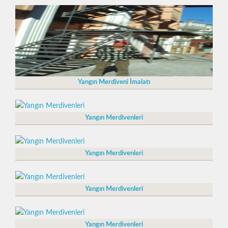
Yangın Merdiveni İmalatı
Yangın Merdivenleri
Yangın Merdivenleri
Yangın Merdivenleri
Yangın Merdivenleri