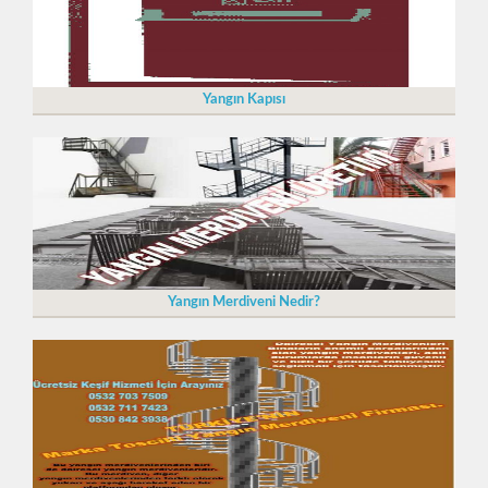
Yangın Kapısı
Yangın Merdiveni Nedir?