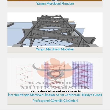
Yangın Merdiveni Firmaları
Yangın Merdiveni Modelleri
İstanbul Yangın Merdiveni İmalatı, Satışı ve Montajı | Türkiye Geneli
Profesyonel Güvenlik Çözümleri