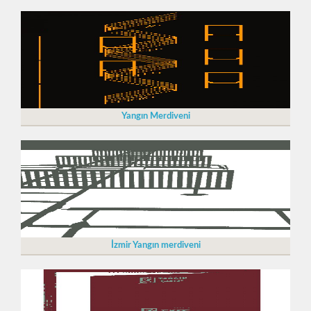
Yangın Merdiveni
İzmir Yangın merdiveni