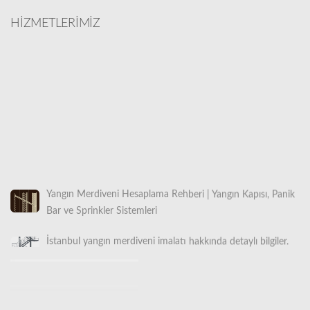
HİZMETLERİMİZ
Yangın Merdiveni Hesaplama Rehberi | Yangın Kapısı, Panik
Bar ve Sprinkler Sistemleri
İstanbul yangın merdiveni imalatı hakkında detaylı bilgiler.
İstanbul Makaralı Yangın Merdiveni Satışı 0532 490 76 94