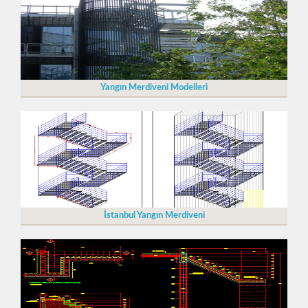
Yangın Merdiveni Modelleri
İstanbul Yangın Merdiveni