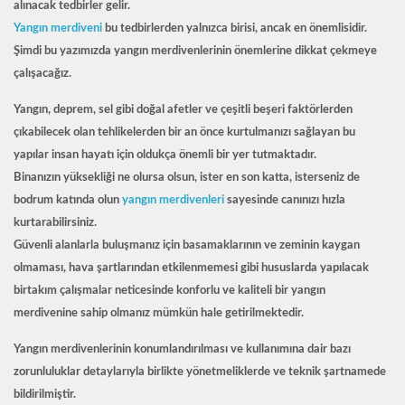
alınacak tedbirler gelir.
Yangın merdiveni
bu tedbirlerden yalnızca birisi, ancak en önemlisidir.
Şimdi bu yazımızda yangın merdivenlerinin önemlerine dikkat çekmeye
çalışacağız.
Yangın, deprem, sel gibi doğal afetler ve çeşitli beşeri faktörlerden
çıkabilecek olan tehlikelerden bir an önce kurtulmanızı sağlayan bu
yapılar insan hayatı için oldukça önemli bir yer tutmaktadır.
Binanızın yüksekliği ne olursa olsun, ister en son katta, isterseniz de
bodrum katında olun
yangın merdivenleri
sayesinde canınızı hızla
kurtarabilirsiniz.
Güvenli alanlarla buluşmanız için basamaklarının ve zeminin kaygan
olmaması, hava şartlarından etkilenmemesi gibi hususlarda yapılacak
birtakım çalışmalar neticesinde konforlu ve kaliteli bir yangın
merdivenine sahip olmanız mümkün hale getirilmektedir.
Yangın merdivenlerinin konumlandırılması ve kullanımına dair bazı
zorunluluklar detaylarıyla birlikte yönetmeliklerde ve teknik şartnamede
bildirilmiştir.