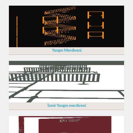
Yangın Merdiveni
İzmir Yangın merdiveni