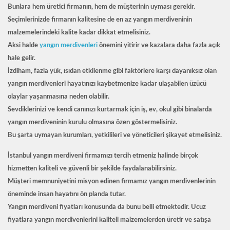
Bunlara hem üretici firmanın, hem de müşterinin uyması gerekir.
Seçimlerinizde firmanın kalitesine de en az yangın merdiveninin
malzemelerindeki kalite kadar dikkat etmelisiniz.
Aksi halde
yangın merdivenleri
önemini yitirir ve kazalara daha fazla açık
hale gelir.
İzdiham, fazla yük, ısıdan etkilenme gibi faktörlere karşı dayanıksız olan
yangın merdivenleri hayatınızı kaybetmenize kadar ulaşabilen üzücü
olaylar yaşanmasına neden olabilir.
Sevdiklerinizi ve kendi canınızı kurtarmak için iş, ev, okul gibi binalarda
yangın merdiveninin kurulu olmasına özen göstermelisiniz.
Bu şarta uymayan kurumları, yetkilileri ve yöneticileri şikayet etmelisiniz.
İstanbul yangın merdiveni
firmamızı tercih etmeniz halinde birçok
hizmetten kaliteli ve güvenli bir şekilde faydalanabilirsiniz.
Müşteri memnuniyetini misyon edinen firmamız yangın merdivenlerinin
öneminde insan hayatını ön planda tutar.
Yangın merdiveni fiyatları
konusunda da bunu belli etmektedir. Ucuz
fiyatlara yangın merdivenlerini kaliteli malzemelerden üretir ve satışa