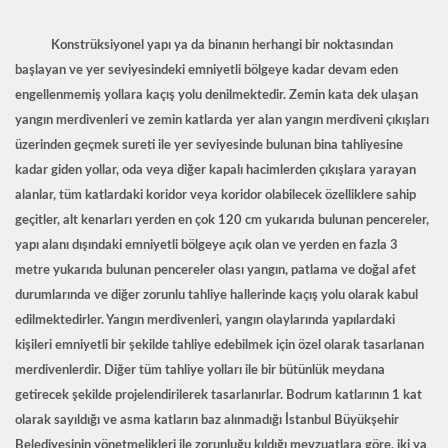
Konstrüksiyonel yapı ya da binanın herhangi bir noktasından
başlayan ve yer seviyesindeki emniyetli bölgeye kadar devam eden
engellenmemiş yollara kaçış yolu denilmektedir. Zemin kata dek ulaşan
yangın merdivenleri ve zemin katlarda yer alan yangın merdiveni çıkışları
üzerinden geçmek sureti ile yer seviyesinde bulunan bina tahliyesine
kadar giden yollar, oda veya diğer kapalı hacimlerden çıkışlara yarayan
alanlar, tüm katlardaki koridor veya koridor olabilecek özelliklere sahip
geçitler, alt kenarları yerden en çok 120 cm yukarıda bulunan pencereler,
yapı alanı dışındaki emniyetli bölgeye açık olan ve yerden en fazla 3
metre yukarıda bulunan pencereler olası yangın, patlama ve doğal afet
durumlarında ve diğer zorunlu tahliye hallerinde kaçış yolu olarak kabul
edilmektedirler. Yangın merdivenleri, yangın olaylarında yapılardaki
kişileri emniyetli bir şekilde tahliye edebilmek için özel olarak tasarlanan
merdivenlerdir. Diğer tüm tahliye yolları ile bir bütünlük meydana
getirecek şekilde projelendirilerek tasarlanırlar. Bodrum katlarının 1 kat
olarak sayıldığı ve asma katların baz alınmadığı İstanbul Büyükşehir
Belediyesinin yönetmelikleri ile zorunluğu kıldığı mevzuatlara göre, iki ya