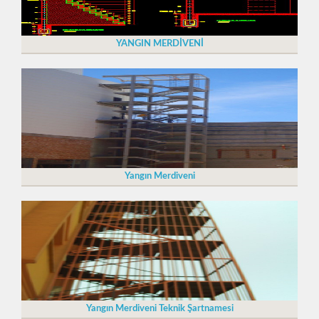
YANGIN MERDİVENİ
Yangın Merdiveni
Yangın Merdiveni Teknik Şartnamesi