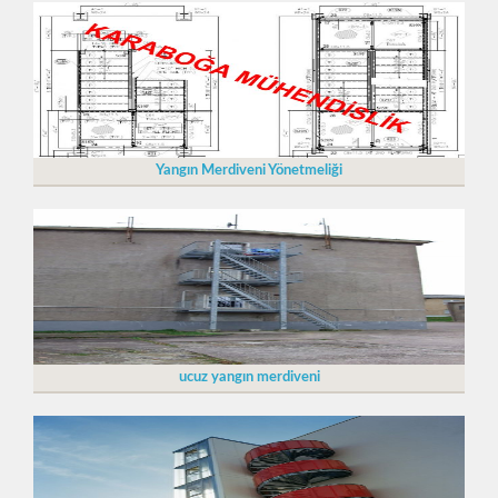
Yangın Merdiveni Yönetmeliği
ucuz yangın merdiveni