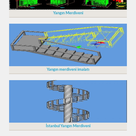
Yangın Merdiveni
Yangın merdiveni imalatı
İstanbul Yangın Merdiveni