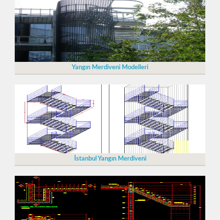
Yangın Merdiveni Modelleri
İstanbul Yangın Merdiveni