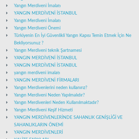
Yangın Merdiveni İmalatı
YANGIN MERDİVENİ İSTANBUL
Yangın Merdiveni İmalatı
Yangın Merdiveni Önemi
Türkiyenin En İyi Güvenlikli Yangın Kapısı Temin Etmek İçin Ne
Bekliyorsunuz ?
Yangın Merdiveni teknik Şartnamesi
YANGIN MERDİVENİ İSTANBUL
YANGIN MERDİVENİ İSTANBUL
yangın merdiveni imalatı
YANGIN MERDİVENİ FİRMALARI
Yangın Merdivenlerini neden kullanırız?
Yangın Merdiveni Neden Yapılmalıdır?
Yangın Merdivenleri Neden Kullanılmaktadır?
Yangın Merdiveni Keşif Hizmeti
YANGIN MERDİVENLERİNDE SAHANLIK GENİŞLİĞİ VE
SAHANLIKLARIN ÖNEMİ
YANGIN MERDİVENLERİ