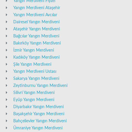
Yangın Merdiveni Fiyatı
Yangın Merdiveni Ataşehir
Yangın Merdiveni Avcılar
Dairesel Yangın Merdiveni
Ataşehir Yangın Merdiveni
Bağcılar Yangın Merdiveni
Bakırköy Yangın Merdiveni
İzmir Yangın Merdiveni
Kadıköy Yangın Merdiveni
Şile Yangın Merdiveni
Yangın Merdiveni Ustası
Sakarya Yangın Merdiveni
Zeytinburnu Yangın Merdiveni
Silivri Yangın Merdiveni
Eyüp Yangın Merdiveni
Diyarbakır Yangın Merdiveni
Başakşehir Yangın Merdiveni
Bahçelievler Yangın Merdiveni
Ümraniye Yangın Merdiveni