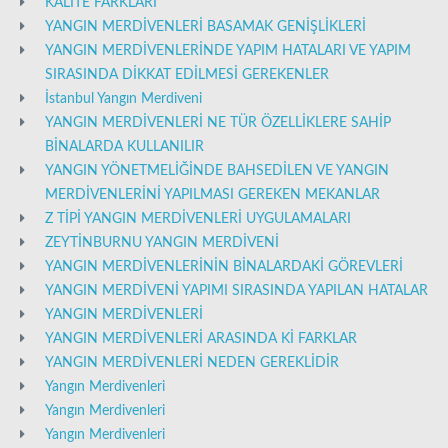
KALİTE FARKLARI
YANGIN MERDİVENLERİ BASAMAK GENİŞLİKLERİ
YANGIN MERDİVENLERİNDE YAPIM HATALARI VE YAPIM
SIRASINDA DİKKAT EDİLMESİ GEREKENLER
İstanbul Yangın Merdiveni
YANGIN MERDİVENLERİ NE TÜR ÖZELLİKLERE SAHİP
BİNALARDA KULLANILIR
YANGIN YÖNETMELİĞİNDE BAHSEDİLEN VE YANGIN
MERDİVENLERİNİ YAPILMASI GEREKEN MEKANLAR
Z TİPİ YANGIN MERDİVENLERİ UYGULAMALARI
ZEYTİNBURNU YANGIN MERDİVENİ
YANGIN MERDİVENLERİNİN BİNALARDAKİ GÖREVLERİ
YANGIN MERDİVENİ YAPIMI SIRASINDA YAPILAN HATALAR
YANGIN MERDİVENLERİ
YANGIN MERDİVENLERİ ARASINDA Kİ FARKLAR
YANGIN MERDİVENLERİ NEDEN GEREKLİDİR
Yangın Merdivenleri
Yangın Merdivenleri
Yangın Merdivenleri