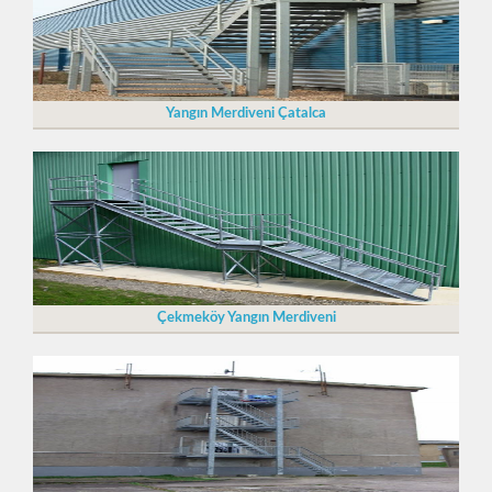
Yangın Merdiveni Çatalca
Çekmeköy Yangın Merdiveni