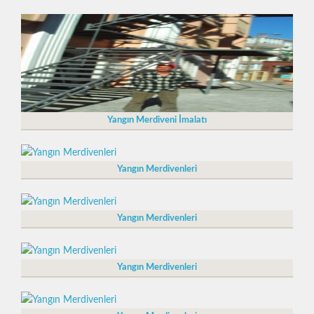
Yangın Merdiveni İmalatı
Yangın Merdivenleri
Yangın Merdivenleri
Yangın Merdivenleri