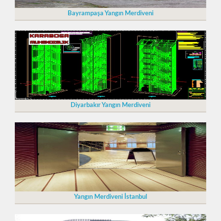
Bayrampaşa Yangın Merdiveni
Diyarbakır Yangın Merdiveni
Yangın Merdiveni İstanbul