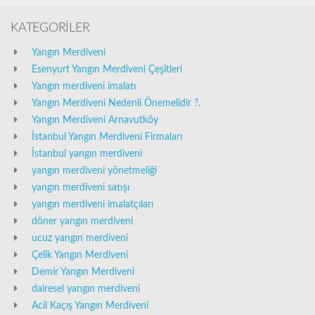
KATEGORİLER
Yangın Merdiveni
Esenyurt Yangın Merdiveni Çeşitleri
Yangın merdiveni imalatı
Yangın Merdiveni Nedenli Önemelidir ?.
Yangın Merdiveni Arnavutköy
İstanbul Yangın Merdiveni Firmaları
İstanbul yangın merdiveni
yangın merdiveni yönetmeliği
yangın merdiveni satışı
yangın merdiveni imalatçıları
döner yangın merdiveni
ucuz yangın merdiveni
Çelik Yangın Merdiveni
Demir Yangın Merdiveni
dairesel yangın merdiveni
Acil Kaçış Yangın Merdiveni