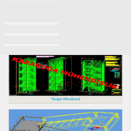
Yangın Merdiveni Fiyatları Sancaktepe 0532 7037509
Yangın Merdiveni