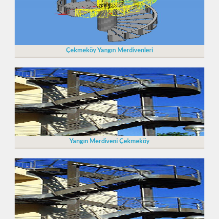
Çekmeköy Yangın Merdivenleri
Yangın Merdiveni Çekmeköy