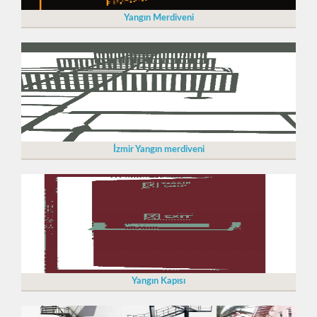
Yangın Merdiveni
İzmir Yangın merdiveni
Yangın Kapısı