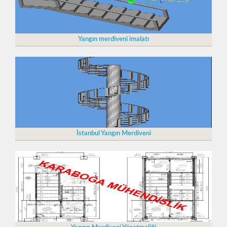
Yangın merdiveni imalatı
İstanbul Yangın Merdiveni