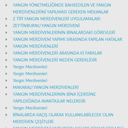
YANGIN YÖNETMELİĞİNDE BAHSEDİLEN VE YANGIN
MERDİVENLERİNİ YAPILMASI GEREKEN MEKANLAR
Z TİPİ YANGIN MERDİVENLERİ UYGULAMALARI
ZEYTİNBURNU YANGIN MERDİVENİ
YANGIN MERDİVENLERİNİN BİNALARDAKİ GÖREVLERİ
YANGIN MERDİVENİ YAPIMI SIRASINDA YAPILAN HATALAR
YANGIN MERDİVENLERİ
YANGIN MERDİVENLERİ ARASINDA Kİ FARKLAR
YANGIN MERDİVENLERİ NEDEN GEREKLİDİR
Yangın Merdivenleri
Yangın Merdivenleri
Yangın Merdivenleri
MAKARALI YANGIN MERDİVENLERİ
YANGIN MERDİVENLERİNİN BİNA İÇERİSİNE
YAPILDIĞINDA AVANTAJLAR NELERDİR
Yangın Merdivenleri
BİNALARDA KAÇIŞ OLARAK KULLANILABİLECEK OLAN
MERDİVEN ÇEŞİTLERİ