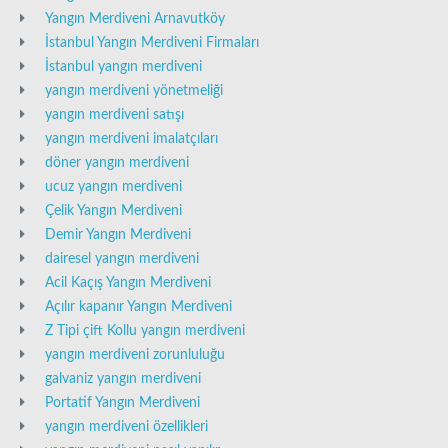
Yangın Merdiveni Arnavutköy
İstanbul Yangın Merdiveni Firmaları
İstanbul yangın merdiveni
yangın merdiveni yönetmeliği
yangın merdiveni satışı
yangın merdiveni imalatçıları
döner yangın merdiveni
ucuz yangın merdiveni
Çelik Yangın Merdiveni
Demir Yangın Merdiveni
dairesel yangın merdiveni
Acil Kaçış Yangın Merdiveni
Açılır kapanır Yangın Merdiveni
Z Tipi çift Kollu yangın merdiveni
yangın merdiveni zorunluluğu
galvaniz yangın merdiveni
Portatif Yangın Merdiveni
yangın merdiveni özellikleri