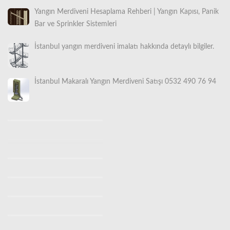
Bar ve Sprinkler Sistemleri
İstanbul yangın merdiveni imalatı hakkında detaylı bilgiler.
İstanbul Makaralı Yangın Merdiveni Satışı 0532 490 76 94
İstanbul Yangın Merdiveni İmalatı, Satışı ve Montajı |
Türkiye Geneli Profesyonel Güvenlik Çözümleri
İstanbul Yangın Merdiveni İmalatı (0530 842 3938) |
Ücretsiz Keşif Hizmeti