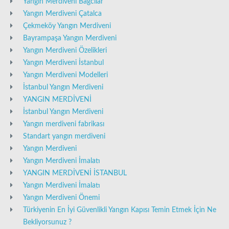
Yangın Merdiveni Bağcılar
Yangın Merdiveni Çatalca
Çekmeköy Yangın Merdiveni
Bayrampaşa Yangın Merdiveni
Yangın Merdiveni Özelikleri
Yangın Merdiveni İstanbul
Yangın Merdiveni Modelleri
İstanbul Yangın Merdiveni
YANGIN MERDİVENİ
İstanbul Yangın Merdiveni
Yangın merdiveni fabrikası
Standart yangın merdiveni
Yangın Merdiveni
Yangın Merdiveni İmalatı
YANGIN MERDİVENİ İSTANBUL
Yangın Merdiveni İmalatı
Yangın Merdiveni Önemi
Türkiyenin En İyi Güvenlikli Yangın Kapısı Temin Etmek İçin Ne
Bekliyorsunuz ?