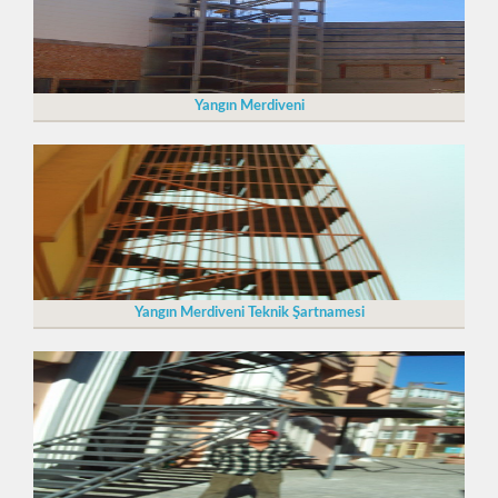
Yangın Merdiveni
Yangın Merdiveni Teknik Şartnamesi