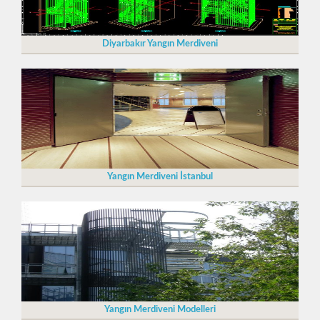
Diyarbakır Yangın Merdiveni
Yangın Merdiveni İstanbul
Yangın Merdiveni Modelleri