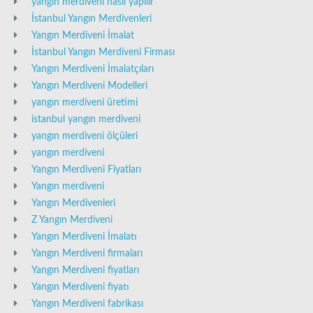
yangın merdiveni nasıl yapılır
İstanbul Yangın Merdivenleri
Yangın Merdiveni İmalat
İstanbul Yangın Merdiveni Firması
Yangın Merdiveni İmalatçıları
Yangın Merdiveni Modelleri
yangın merdiveni üretimi
istanbul yangın merdiveni
yangın merdiveni ölçüleri
yangın merdiveni
Yangın Merdiveni Fiyatları
Yangın merdiveni
Yangın Merdivenleri
Z Yangın Merdiveni
Yangın Merdiveni İmalatı
Yangın Merdiveni firmaları
Yangın Merdiveni fiyatları
Yangın Merdiveni fiyatı
Yangın Merdiveni fabrikası