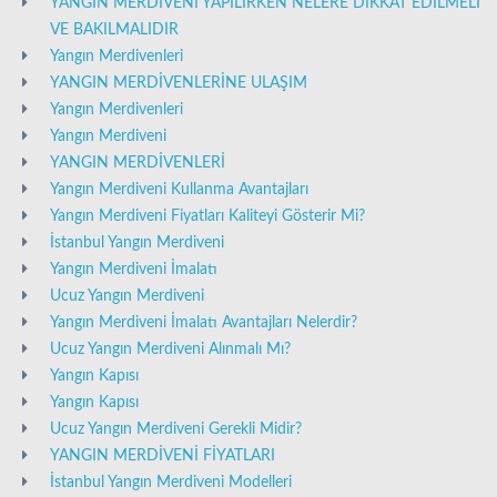
YANGIN MERDİVENİ YAPILIRKEN NELERE DİKKAT EDİLMELİ
VE BAKILMALIDIR
Yangın Merdivenleri
YANGIN MERDİVENLERİNE ULAŞIM
Yangın Merdivenleri
Yangın Merdiveni
YANGIN MERDİVENLERİ
Yangın Merdiveni Kullanma Avantajları
Yangın Merdiveni Fiyatları Kaliteyi Gösterir Mi?
İstanbul Yangın Merdiveni
Yangın Merdiveni İmalatı
Ucuz Yangın Merdiveni
Yangın Merdiveni İmalatı Avantajları Nelerdir?
Ucuz Yangın Merdiveni Alınmalı Mı?
Yangın Kapısı
Yangın Kapısı
Ucuz Yangın Merdiveni Gerekli Midir?
YANGIN MERDİVENİ FİYATLARI
İstanbul Yangın Merdiveni Modelleri