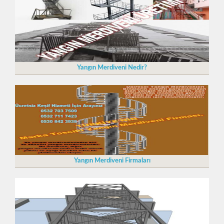
Yangın Merdiveni Nedir?
Yangın Merdiveni Firmaları