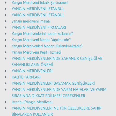
Yangın Merdiveni teknik Şartnamesi
YANGIN MERDİVENİ İSTANBUL
YANGIN MERDİVENİ İSTANBUL
yangın merdiveni imalatı
YANGIN MERDİVENİ FİRMALARI
Yangın Merdivenlerini neden kullanırız?
Yangın Merdiveni Neden Yapılmalıdır?
Yangın Merdivenleri Neden Kullanılmaktadır?
Yangın Merdiveni Keşif Hizmeti
YANGIN MERDİVENLERİNDE SAHANLIK GENİŞLİĞİ VE
SAHANLIKLARIN ÖNEMİ
YANGIN MERDİVENLERİ
KALİTE FARKLARI
YANGIN MERDİVENLERİ BASAMAK GENİŞLİKLERİ
YANGIN MERDİVENLERİNDE YAPIM HATALARI VE YAPIM
SIRASINDA DİKKAT EDİLMESİ GEREKENLER
İstanbul Yangın Merdiveni
YANGIN MERDİVENLERİ NE TÜR ÖZELLİKLERE SAHİP
BİNALARDA KULLANILIR