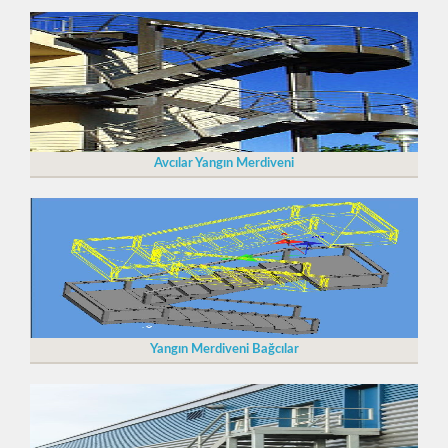
Avcılar Yangın Merdiveni
Yangın Merdiveni Bağcılar