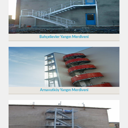
Bahçelievler Yangın Merdiveni
Arnavutköy Yangın Merdiveni