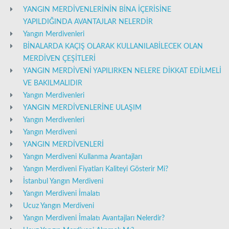
YANGIN MERDİVENLERİNİN BİNA İÇERİSİNE
YAPILDIĞINDA AVANTAJLAR NELERDİR
Yangın Merdivenleri
BİNALARDA KAÇIŞ OLARAK KULLANILABİLECEK OLAN
MERDİVEN ÇEŞİTLERİ
YANGIN MERDİVENİ YAPILIRKEN NELERE DİKKAT EDİLMELİ
VE BAKILMALIDIR
Yangın Merdivenleri
YANGIN MERDİVENLERİNE ULAŞIM
Yangın Merdivenleri
Yangın Merdiveni
YANGIN MERDİVENLERİ
Yangın Merdiveni Kullanma Avantajları
Yangın Merdiveni Fiyatları Kaliteyi Gösterir Mi?
İstanbul Yangın Merdiveni
Yangın Merdiveni İmalatı
Ucuz Yangın Merdiveni
Yangın Merdiveni İmalatı Avantajları Nelerdir?