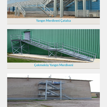
Yangın Merdiveni Çatalca
Çekmeköy Yangın Merdiveni