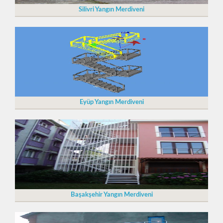
Silivri Yangın Merdiveni
Eyüp Yangın Merdiveni
Başakşehir Yangın Merdiveni