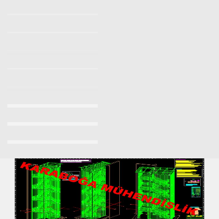
Yangın Merdiveni Yönetmeliği
Yangın Merdiveni Firmaları
Makaralı Yangın Merdiveni
Yangın Merdiveni İmalatı Fiyatları 2023/2024
Yangın Merdiveni Fiyatları Sancaktepe 0532 7037509