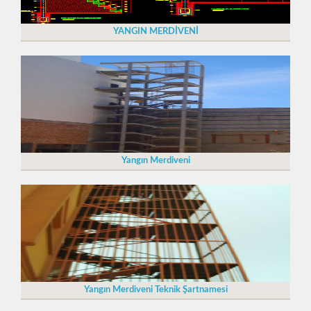
YANGIN MERDİVENİ
Yangın Merdiveni
Yangın Merdiveni Teknik Şartnamesi