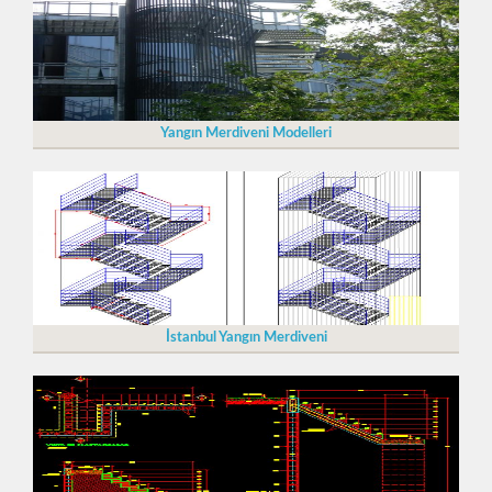
Yangın Merdiveni Modelleri
İstanbul Yangın Merdiveni