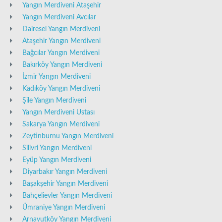
Yangın Merdiveni Ataşehir
Yangın Merdiveni Avcılar
Dairesel Yangın Merdiveni
Ataşehir Yangın Merdiveni
Bağcılar Yangın Merdiveni
Bakırköy Yangın Merdiveni
İzmir Yangın Merdiveni
Kadıköy Yangın Merdiveni
Şile Yangın Merdiveni
Yangın Merdiveni Ustası
Sakarya Yangın Merdiveni
Zeytinburnu Yangın Merdiveni
Silivri Yangın Merdiveni
Eyüp Yangın Merdiveni
Diyarbakır Yangın Merdiveni
Başakşehir Yangın Merdiveni
Bahçelievler Yangın Merdiveni
Ümraniye Yangın Merdiveni
Arnavutköy Yangın Merdiveni