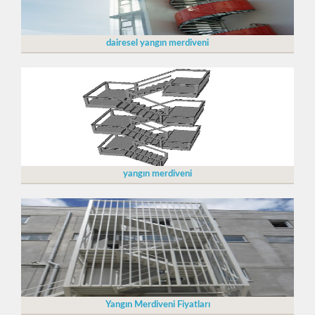
dairesel yangın merdiveni
yangın merdiveni
Yangın Merdiveni Fiyatları