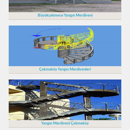
Büyükçekmece Yangın Merdiveni
Çekmeköy Yangın Merdivenleri
Yangın Merdiveni Çekmeköy