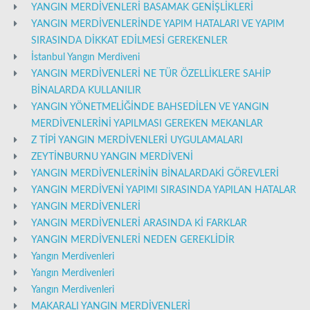
YANGIN MERDİVENLERİ BASAMAK GENİŞLİKLERİ
YANGIN MERDİVENLERİNDE YAPIM HATALARI VE YAPIM
SIRASINDA DİKKAT EDİLMESİ GEREKENLER
İstanbul Yangın Merdiveni
YANGIN MERDİVENLERİ NE TÜR ÖZELLİKLERE SAHİP
BİNALARDA KULLANILIR
YANGIN YÖNETMELİĞİNDE BAHSEDİLEN VE YANGIN
MERDİVENLERİNİ YAPILMASI GEREKEN MEKANLAR
Z TİPİ YANGIN MERDİVENLERİ UYGULAMALARI
ZEYTİNBURNU YANGIN MERDİVENİ
YANGIN MERDİVENLERİNİN BİNALARDAKİ GÖREVLERİ
YANGIN MERDİVENİ YAPIMI SIRASINDA YAPILAN HATALAR
YANGIN MERDİVENLERİ
YANGIN MERDİVENLERİ ARASINDA Kİ FARKLAR
YANGIN MERDİVENLERİ NEDEN GEREKLİDİR
Yangın Merdivenleri
Yangın Merdivenleri
Yangın Merdivenleri
MAKARALI YANGIN MERDİVENLERİ