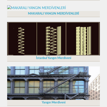
MAKARALI YANGIN MERDİVENLERİ
İstanbul Yangın Merdiveni
Yangın Merdiveni