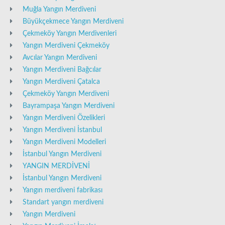
Muğla Yangın Merdiveni
Büyükçekmece Yangın Merdiveni
Çekmeköy Yangın Merdivenleri
Yangın Merdiveni Çekmeköy
Avcılar Yangın Merdiveni
Yangın Merdiveni Bağcılar
Yangın Merdiveni Çatalca
Çekmeköy Yangın Merdiveni
Bayrampaşa Yangın Merdiveni
Yangın Merdiveni Özelikleri
Yangın Merdiveni İstanbul
Yangın Merdiveni Modelleri
İstanbul Yangın Merdiveni
YANGIN MERDİVENİ
İstanbul Yangın Merdiveni
Yangın merdiveni fabrikası
Standart yangın merdiveni
Yangın Merdiveni