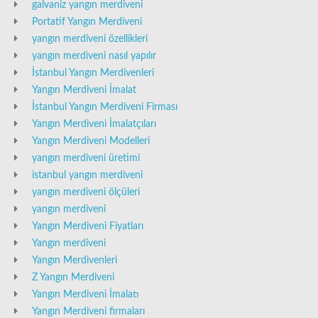
galvaniz yangın merdiveni
Portatif Yangın Merdiveni
yangın merdiveni özellikleri
yangın merdiveni nasıl yapılır
İstanbul Yangın Merdivenleri
Yangın Merdiveni İmalat
İstanbul Yangın Merdiveni Firması
Yangın Merdiveni İmalatçıları
Yangın Merdiveni Modelleri
yangın merdiveni üretimi
istanbul yangın merdiveni
yangın merdiveni ölçüleri
yangın merdiveni
Yangın Merdiveni Fiyatları
Yangın merdiveni
Yangın Merdivenleri
Z Yangın Merdiveni
Yangın Merdiveni İmalatı
Yangın Merdiveni firmaları