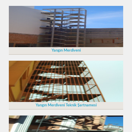
Yangın Merdiveni
Yangın Merdiveni Teknik Şartnamesi