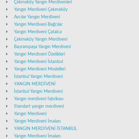
Çekmeköy Yangın Merdivenleri
Yangın Merdiveni Çekmeköy
Avcılar Yangın Merdiveni
Yangın Merdiveni Bağcılar
Yangın Merdiveni Çatalca
Çekmeköy Yangın Merdiveni
Bayrampaşa Yangın Merdiveni
Yangın Merdiveni Özelikleri
Yangın Merdiveni İstanbul
Yangın Merdiveni Modelleri
İstanbul Yangın Merdiveni
YANGIN MERDİVENİ
İstanbul Yangın Merdiveni
Yangın merdiveni fabrikası
Standart yangın merdiveni
Yangın Merdiveni
Yangın Merdiveni İmalatı
YANGIN MERDİVENİ İSTANBUL
Yangın Merdiveni İmalatı