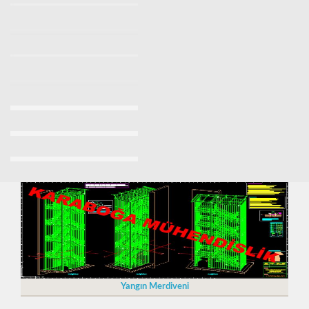
Yangın Merdiveni İmalatı Fiyatları 2023/2024
Yangın Merdiveni Fiyatları Sancaktepe 0532 7037509
Yangın Merdiveni