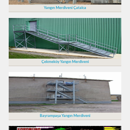
Yangın Merdiveni Çatalca
Çekmeköy Yangın Merdiveni
Bayrampaşa Yangın Merdiveni