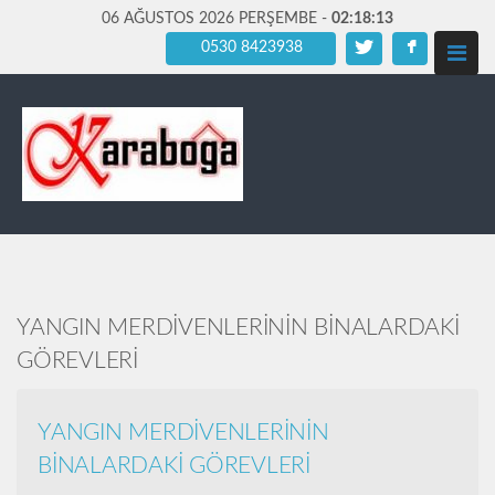
06 AĞUSTOS 2026 PERŞEMBE -
02:18:15
0530 8423938
YANGIN MERDİVENLERİNİN BİNALARDAKİ
GÖREVLERİ
YANGIN MERDİVENLERİNİN
BİNALARDAKİ GÖREVLERİ