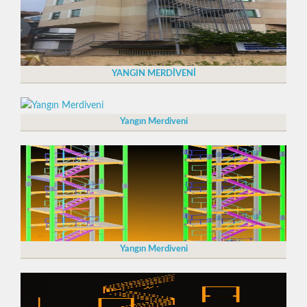
YANGIN MERDİVENİ
Yangın Merdiveni
Yangın Merdiveni