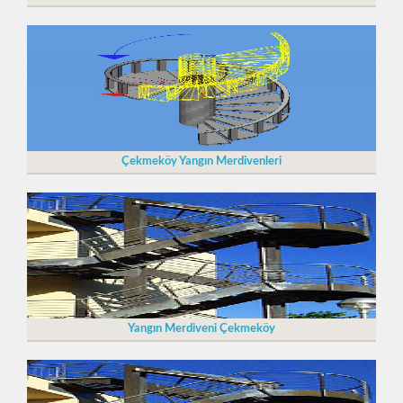
Çekmeköy Yangın Merdivenleri
Yangın Merdiveni Çekmeköy