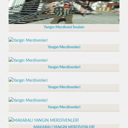
Yangın Merdiveni İmalatı
Yangın Merdivenleri
Yangın Merdivenleri
Yangın Merdivenleri
Yangın Merdivenleri
MAKARALI YANGIN MERDİVENLERİ