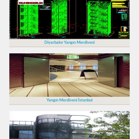
Diyarbakır Yangın Merdiveni
Yangın Merdiveni İstanbul