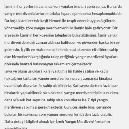
İzmir'in her yerleşim alanında yeni yapılan binaları görürsünüz. Bunlarda
yangın merdiveni alanları mutlaka inşaat aşamasında hesaplanmaktadır.
Bu boşlukları ücretsiz keşif hizmeti ile tespit ederek uygun ölçülerde
yönetmeliğe göre yangın merdivenlerini kullanılır hale getiriyoruz. Bizi
arayarak İzmir'in her köşesine taleplerde bulunabilirsiniz.
İzmir yangın
merdiveni
denildiği zaman aklınıza kaliteden ve güvenden başka birşey
gelmesin. İşçilik ve malzeme bakımından üst düzeyde niteliklere sahip
olan hizmetlerin karşılığında talep ettiğimiz yangın merdiveni fiyatları
piyasada benzeri bulunmayan rakamları içermektedir.
Isıya ve olumsuzluklara karşı yalıtılmış bir halde satılan ve kaçış
noktalarını kurtaran yangın merdivenlerine aynı zamanda binalara
uyumlu şık dizaynlar ile sahip olabilirsiniz. Kat sayısı dörtten fazla olan
binalarda yapılabilecek olan
dairesel yangın merdiveni
tipi bulunurken,
daha yüksek kat sayısına sahip olan konutlarsa ise
Z tipi yangın
merdiveni
yapılması gerekmektedir. Gün içerisinde bina içerisinde
bulunan kişi sayısına göre yangın merdivenleri birden fazla olabilir.
Daha detaylı bilgileri almak için İzmir Yangın Merdiveni firmamızı