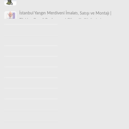
İstanbul Yangın Merdiveni İmalatı, Satışı ve Montajı |
Türkiye Geneli Profesyonel Güvenlik Çözümleri
İstanbul Yangın Merdiveni İmalatı (0530 842 3938) |
Ücretsiz Keşif Hizmeti
İstanbul Z Tipi Yangın Merdiveni Satan Yerler