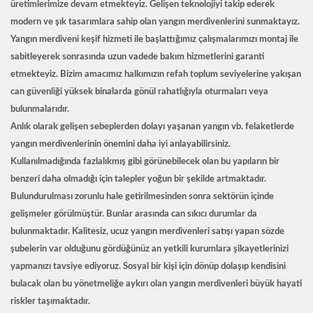
üretimlerimize devam etmekteyiz. Gelişen teknolojiyi takip ederek
modern ve şık tasarımlara sahip olan yangın merdivenlerini sunmaktayız.
Yangın merdiveni keşif hizmeti
ile başlattığımız çalışmalarımızı montaj ile
sabitleyerek sonrasında uzun vadede bakım hizmetlerini garanti
etmekteyiz. Bizim amacımız halkımızın refah toplum seviyelerine yakışan
can güvenliği yüksek binalarda gönül rahatlığıyla oturmaları veya
bulunmalarıdır.
Anlık olarak gelişen sebeplerden dolayı yaşanan yangın vb. felaketlerde
yangın merdivenlerinin önemini daha iyi anlayabilirsiniz.
Kullanılmadığında fazlalıkmış gibi görünebilecek olan bu yapıların bir
benzeri daha olmadığı için talepler yoğun bir şekilde artmaktadır.
Bulundurulması zorunlu hale getirilmesinden sonra sektörün içinde
gelişmeler görülmüştür. Bunlar arasında can sıkıcı durumlar da
bulunmaktadır. Kalitesiz,
ucuz yangın merdivenleri satışı
yapan sözde
şubelerin var olduğunu gördüğünüz an yetkili kurumlara şikayetlerinizi
yapmanızı tavsiye ediyoruz. Sosyal bir kişi için dönüp dolaşıp kendisini
bulacak olan bu yönetmeliğe aykırı olan yangın merdivenleri büyük hayati
riskler taşımaktadır.