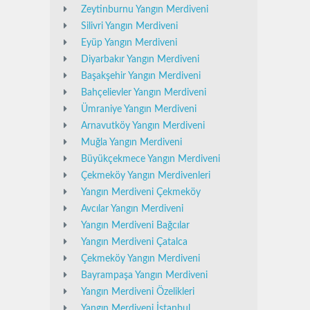
Zeytinburnu Yangın Merdiveni
Silivri Yangın Merdiveni
Eyüp Yangın Merdiveni
Diyarbakır Yangın Merdiveni
Başakşehir Yangın Merdiveni
Bahçelievler Yangın Merdiveni
Ümraniye Yangın Merdiveni
Arnavutköy Yangın Merdiveni
Muğla Yangın Merdiveni
Büyükçekmece Yangın Merdiveni
Çekmeköy Yangın Merdivenleri
Yangın Merdiveni Çekmeköy
Avcılar Yangın Merdiveni
Yangın Merdiveni Bağcılar
Yangın Merdiveni Çatalca
Çekmeköy Yangın Merdiveni
Bayrampaşa Yangın Merdiveni
Yangın Merdiveni Özelikleri
Yangın Merdiveni İstanbul