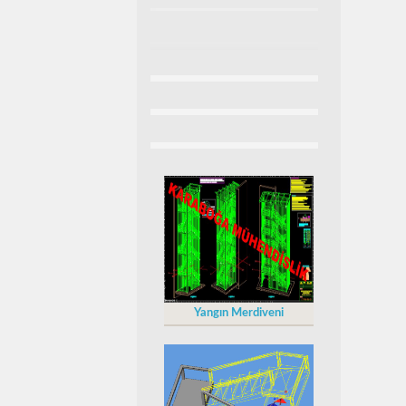
Makaralı Yangın
Merdiveni İstanbul
Yangın Merdiveni
Yönetmeliği
Yangın Merdiveni
Firmaları
Makaralı Yangın
Merdiveni
Yangın Merdiveni
İmalatı Fiyatları
2023/2024
Yangın Merdiveni
Yangın Merdiveni
Fiyatları Sancaktepe
0532 7037509