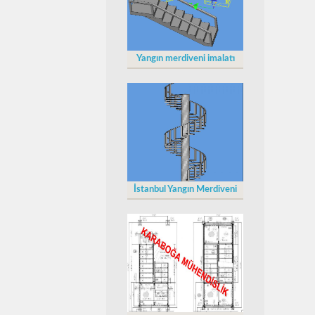
Yangın merdiveni imalatı
İstanbul Yangın Merdiveni