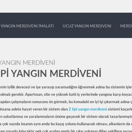
YANGIN MERDIVENI İMALATI
UCUZ YANGIN MERDIVENI
MERD
İ YANGIN MERDİVENİ
İPİ YANGIN MERDİVENİ
in iyilik derecesi ve işe yarayıp yaramadığını öğrenmek adına bu sistemin işley
i olmak gerekir. Apartman, site ve yüksek katlı iş yerlerinde yangına karşı koyac
 yapılan çalışmaların sonucunu ön görmek, bu konudaki en iyi işi çıkarmak adına 
insana adeta hayat veren bir sistem olan
Z tipi yangın merdiveni
sistemi kaçark
lan sakatlanma ve yaralanmaların önüne geçecek bir sistem olarak tasarlanmıştır.
 çok sayıda insanın aynı anda bu kaçış yolunu kullanacak olması, alkanların da e
ını zorunlu kılacaktır pek çok açıdan geniş bir çıkış yolunun diğer şekillere naz