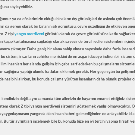
uğunu söyleyebiliriz.
z ya da ofislerimizin olduğu binaların dış görünüşleri de aslında çok önemli
ın da gereği olarak bir binanın şık görüntüsü, çevre güzelliğini de etkileyen öne
ır.
Z tipi
yangın merdiveni
görüntü olarak da çevre görüntüsüne katkı sağlarken
rın kaçıp kurtulmasına sağladığı olanak sayesinde tercih edilen sistemlerin için
şımıza çıkmıştır. Daha geniş bir alana sahip olması sayesinde daha fazla insanı 
 bu sistem, insanların zehirlenme riskini de en asgari düzeye indiren bir sistem 
Bilim insanları her alanda gelişim için çaba sarf ederken bu çalışmaların sistemle
san sağlığına yaptığı olumlu katkıları eklemek gerekir. Her geçen gün bu gelişm
 de nasibini alırken, bu konuda çalışma yürüten insanların daha olumlu projele
endinizin değil, aynı zamanda tüm ailenizin de hayatını emanet ettiğiniz sistem
istem olarak
Z tipi yangın merdiveni
sistemini göstermek yanlış olmayacaktır. Öy
n yaygınlaşmasını yangında ölen insan haberi gelmediğinden de anlayabiliriz ki a
r. Bu tür ayrıntıları incelemek bile bu konuda bize en iyi tercihi yapma fırsatı ve