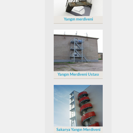
Yangın merdiveni
Yangın Merdiveni Ustası
Sakarya Yangın Merdiveni