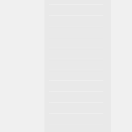
Türkiye Geneli
Profesyonel Güvenlik
Çözümleri
İstanbul Yangın
Merdiveni İmalatı
(0530 842 3938) |
Ücretsiz Keşif Hizmeti
İstanbul Z Tipi Yangın
Merdiveni Satan Yerler