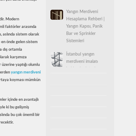
Yangın Merdiveni
Hesaplama Rehberi |
dir. Modern
Yangın Kapısı, Panik
mli faktörler arasında
Bar ve Sprinkler
, aslında sistem olarak
Sistemleri
de en önde gelen sistem
da dış ortamla
İstanbul yangın
olarak karşımıza
merdiveni imalatı
r üzerine yaptığı olumlu
hakkında detaylı
elerden
yangın merdiveni
bilgiler.
r ortaya koyması mümkün
İstanbul Makaralı
Yangın Merdiveni Satışı
ler içinde en avantajlı
0532 490 76 94
le ki bu gelişmiş
İstanbul Yangın
slında bu çok önemli bir
Merdiveni İmalatı,
recektir.
Satışı ve Montajı |