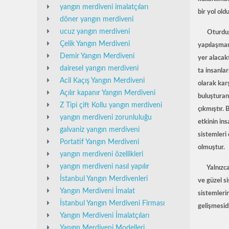
yangın merdiveni imalatçıları
bir yol old
döner yangın merdiveni
ucuz yangın merdiveni
Oturduğumu
Çelik Yangın Merdiveni
yapılaşman
Demir Yangın Merdiveni
yer alacakt
dairesel yangın merdiveni
ta insanla
Acil Kaçış Yangın Merdiveni
olarak kar
Açılır kapanır Yangın Merdiveni
buluşturan
Z Tipi çift Kollu yangın merdiveni
çıkmıştır. 
yangın merdiveni zorunluluğu
etkinin in
galvaniz yangın merdiveni
sistemleri
Portatif Yangın Merdiveni
olmuştur.
yangın merdiveni özellikleri
yangın merdiveni nasıl yapılır
Yalnızca k
İstanbul Yangın Merdivenleri
ve güzel s
Yangın Merdiveni İmalat
sistemleri
İstanbul Yangın Merdiveni Firması
gelişmesidi
Yangın Merdiveni İmalatçıları
Yangın Merdiveni Modelleri