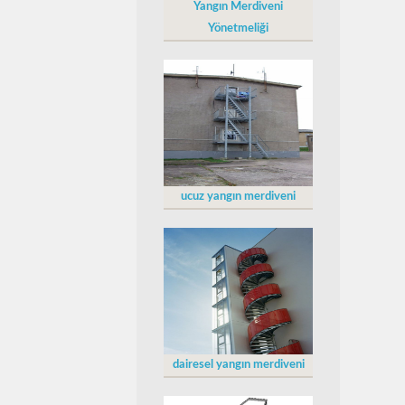
Yangın Merdiveni
Yönetmeliği
ucuz yangın merdiveni
dairesel yangın merdiveni