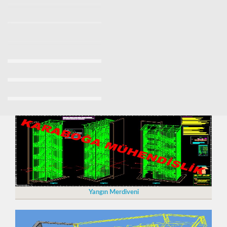
Yangın Merdiveni İmalatı Fiyatları 2023/2024
Yangın Merdiveni Fiyatları Sancaktepe 0532 7037509
Yangın Merdiveni