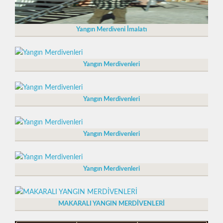
Yangın Merdiveni İmalatı
Yangın Merdivenleri
Yangın Merdivenleri
Yangın Merdivenleri
Yangın Merdivenleri
MAKARALI YANGIN MERDİVENLERİ