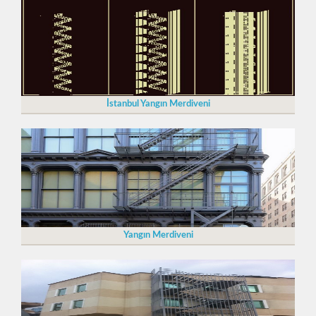
İstanbul Yangın Merdiveni
Yangın Merdiveni