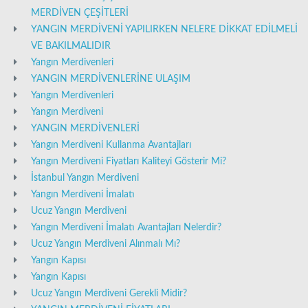
MERDİVEN ÇEŞİTLERİ
YANGIN MERDİVENİ YAPILIRKEN NELERE DİKKAT EDİLMELİ
VE BAKILMALIDIR
Yangın Merdivenleri
YANGIN MERDİVENLERİNE ULAŞIM
Yangın Merdivenleri
Yangın Merdiveni
YANGIN MERDİVENLERİ
Yangın Merdiveni Kullanma Avantajları
Yangın Merdiveni Fiyatları Kaliteyi Gösterir Mi?
İstanbul Yangın Merdiveni
Yangın Merdiveni İmalatı
Ucuz Yangın Merdiveni
Yangın Merdiveni İmalatı Avantajları Nelerdir?
Ucuz Yangın Merdiveni Alınmalı Mı?
Yangın Kapısı
Yangın Kapısı
Ucuz Yangın Merdiveni Gerekli Midir?