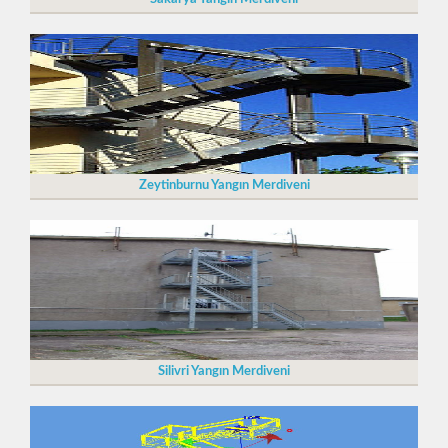
Zeytinburnu Yangın Merdiveni
Silivri Yangın Merdiveni