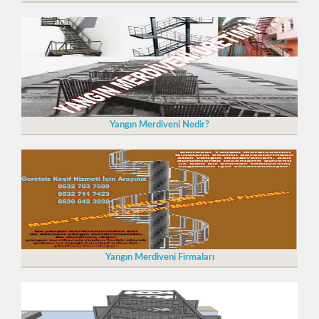
Yangın Merdiveni Nedir?
Yangın Merdiveni Firmaları