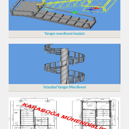
Yangın merdiveni imalatı
İstanbul Yangın Merdiveni