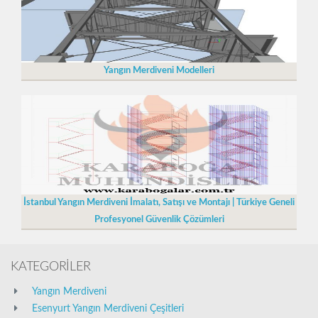
Yangın Merdiveni Modelleri
İstanbul Yangın Merdiveni İmalatı, Satışı ve Montajı | Türkiye Geneli
Profesyonel Güvenlik Çözümleri
KATEGORİLER
Yangın Merdiveni
Esenyurt Yangın Merdiveni Çeşitleri