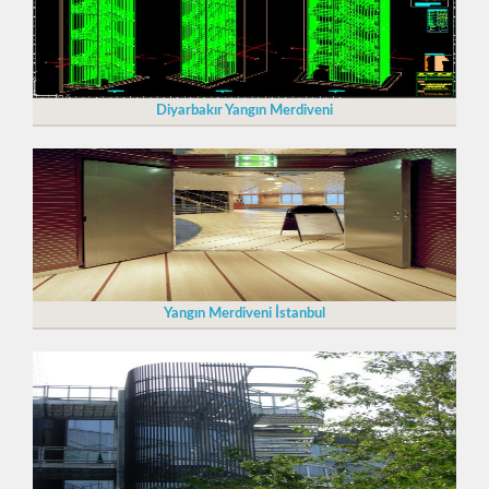
Diyarbakır Yangın Merdiveni
Yangın Merdiveni İstanbul