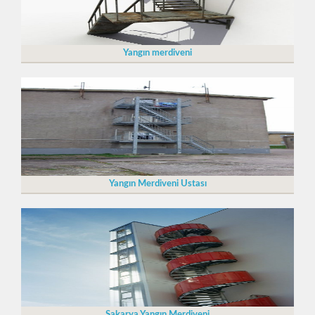
Yangın merdiveni
Yangın Merdiveni Ustası
Sakarya Yangın Merdiveni