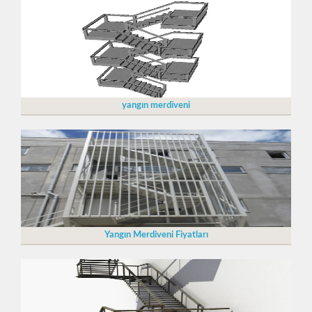
yangın merdiveni
Yangın Merdiveni Fiyatları