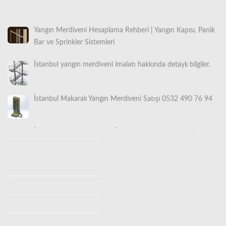
Yangın Merdiveni Hesaplama Rehberi | Yangın Kapısı, Panik
Bar ve Sprinkler Sistemleri
İstanbul yangın merdiveni imalatı hakkında detaylı bilgiler.
İstanbul Makaralı Yangın Merdiveni Satışı 0532 490 76 94
İstanbul Yangın Merdiveni İmalatı, Satışı ve Montajı |
Türkiye Geneli Profesyonel Güvenlik Çözümleri
İstanbul Yangın Merdiveni İmalatı (0530 842 3938) |
Ücretsiz Keşif Hizmeti