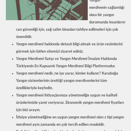
Yangın
merdivenin
sağlamlığı
olası bir yangın
durumunda insanların
can güvenliği için, sağ salim binadan tahliye edilmeleri için çok
önemlidir.
Yangın merdiveni
hakkında detaylı bilgi almak ve ürün resimlerini
görmek için lütfen sitemizi ziyaret ediniz.
Yangın Merdiveni
Satışı ve
Yangın Merdiveni
İmalatı Hakkında
Türkiyenin En Kapsamlı
Yangın Merdiveni
Bilgi Platformudur.
Yangın merdiveni
nedir, ne işe yarar, kimler kullanır? Karaboğa
Yangın sistemlerinin ürettiği yangın merdivenlerini tüm
özellikleriyle keşfedin.
Yangın merdiveni
ihtiyaçlarınıza yönetmeliğe uygun ve kaliteli
ürünlerimizle yanıt veriyoruz. Ekonomik
yangın merdiveni
fiyatları
için bizi arayın.
İtfaiye yönetmeliğine en uygun
yangın merdiveni
olan z tipi
yangın
merdiveni
aynı zamanda en çok tercih edilen modeldir.