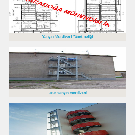
Yangın Merdiveni Yönetmeliği
ucuz yangın merdiveni