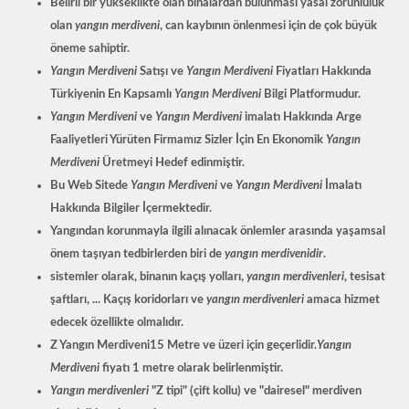
Belirli bir yükseklikte olan binalardan bulunması yasal zorunluluk
olan
yangın merdiveni
, can kaybının önlenmesi için de çok büyük
öneme sahiptir.
Yangın Merdiveni
Satışı ve
Yangın Merdiveni
Fiyatları Hakkında
Türkiyenin En Kapsamlı
Yangın Merdiveni
Bilgi Platformudur.
Yangın Merdiveni
ve
Yangın Merdiveni
imalatı Hakkında Arge
Faaliyetleri Yürüten Firmamız Sizler İçin En Ekonomik
Yangın
Merdiveni
Üretmeyi Hedef edinmiştir.
Bu Web Sitede
Yangın Merdiveni
ve
Yangın Merdiveni
İmalatı
Hakkında Bilgiler İçermektedir.
Yangından korunmayla ilgili alınacak önlemler arasında yaşamsal
önem taşıyan tedbirlerden biri de
yangın merdivenidir
.
sistemler olarak, binanın kaçış yolları,
yangın merdivenleri
, tesisat
şaftları, ... Kaçış koridorları ve
yangın merdivenleri
amaca hizmet
edecek özellikte olmalıdır.
Z Yangın Merdiveni15 Metre ve üzeri için geçerlidir.
Yangın
Merdiveni
fiyatı 1 metre olarak belirlenmiştir.
Yangın merdivenleri
"Z tipi" (çift kollu) ve "dairesel" merdiven