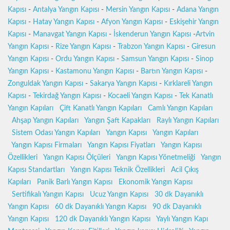
Kapısı
-
Antalya Yangın Kapısı
-
Mersin Yangın Kapısı
-
Adana Yangın
Kapısı
-
Hatay Yangın Kapısı
-
Afyon Yangın Kapısı
-
Eskişehir Yangın
Kapısı
-
Manavgat Yangın Kapısı
-
İskenderun Yangın Kapısı
-
Artvin
Yangın Kapısı
-
Rize Yangın Kapısı
-
Trabzon Yangın Kapısı
-
Giresun
Yangın Kapısı
-
Ordu Yangın Kapısı
-
Samsun Yangın Kapısı
-
Sinop
Yangın Kapısı
-
Kastamonu Yangın Kapısı
-
Bartın Yangın Kapısı
-
Zonguldak Yangın Kapısı
-
Sakarya Yangın Kapısı
-
Kırklareli Yangın
Kapısı
-
Tekirdağ Yangın Kapısı
-
Kocaeli Yangın Kapısı
-
Tek Kanatlı
Yangın Kapıları
Çift Kanatlı Yangın Kapıları
Camlı Yangın Kapıları
Ahşap Yangın Kapıları
Yangın Şaft Kapakları
Raylı Yangın Kapıları
Sistem Odası Yangın Kapıları
Yangın Kapısı
Yangın Kapıları
Yangın Kapısı Firmaları
Yangın Kapısı Fiyatları
Yangın Kapısı
Özellikleri
Yangın Kapısı Ölçüleri
Yangın Kapısı Yönetmeliği
Yangın
Kapısı Standartları
Yangın Kapısı Teknik Özellikleri
Acil Çıkış
Kapıları
Panik Barlı Yangın Kapısı
Ekonomik Yangın Kapısı
Sertifikalı Yangın Kapısı
Ucuz Yangın Kapısı
30 dk Dayanıklı
Yangın Kapısı
60 dk Dayanıklı Yangın Kapısı
90 dk Dayanıklı
Yangın Kapısı
120 dk Dayanıklı Yangın Kapısı
Yaylı Yangın Kapı