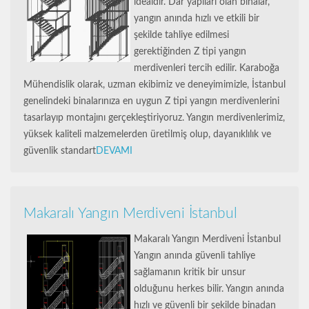
idealdir. Dar yapıları olan binalar,
yangın anında hızlı ve etkili bir
şekilde tahliye edilmesi
gerektiğinden Z tipi yangın
merdivenleri tercih edilir. Karaboğa
Mühendislik olarak, uzman ekibimiz ve deneyimimizle, İstanbul
genelindeki binalarınıza en uygun Z tipi yangın merdivenlerini
tasarlayıp montajını gerçekleştiriyoruz. Yangın merdivenlerimiz,
yüksek kaliteli malzemelerden üretilmiş olup, dayanıklılık ve
güvenlik standart
DEVAMI
Makaralı Yangın Merdiveni İstanbul
Makaralı Yangın Merdiveni İstanbul
Yangın anında güvenli tahliye
sağlamanın kritik bir unsur
olduğunu herkes bilir. Yangın anında
hızlı ve güvenli bir şekilde binadan