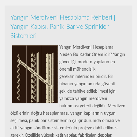
Yangın Merdiveni Hesaplama Rehberi |
Yangın Kapısı, Panik Bar ve Sprinkler
Sistemleri
Yangın Merdiveni Hesaplama
Neden Bu Kadar Önemlidir? Yangın
güvenliği, modern yapıların en
önemli mühendislik
gereksinimlerinden biridir. Bir
binanın yangın anında güvenli
şekilde tahliye edilebilmesi için
yalnızca yangın merdiveni
bulunması yeterli değildir. Merdiven
ölçülerinin doğru hesaplanması, yangın kapılarının uygun
seçilmesi, panik bar sistemlerinin çalışır durumda olması ve
aktif yangın söndürme sistemlerinin projeye dahil edilmesi
gerekir. Özellikle yüksek katlı yapılar, fabrikalar, depolar,