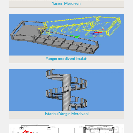
Yangın Merdiveni
Yangın merdiveni imalatı
İstanbul Yangın Merdiveni