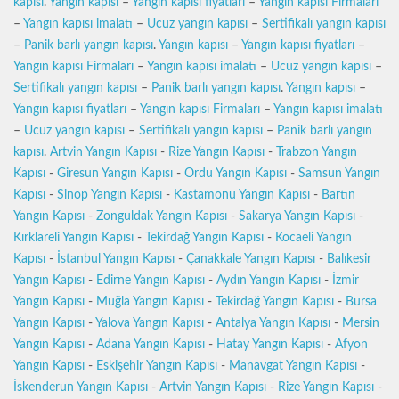
kapısı
.
Yangın kapısı
–
Yangın kapısı fiyatları
–
Yangın kapısı Firmaları
–
Yangın kapısı imalatı
–
Ucuz yangın kapısı
–
Sertifikalı yangın kapısı
–
Panik barlı yangın kapısı
.
Yangın kapısı
–
Yangın kapısı fiyatları
–
Yangın kapısı Firmaları
–
Yangın kapısı imalatı
–
Ucuz yangın kapısı
–
Sertifikalı yangın kapısı
–
Panik barlı yangın kapısı
.
Yangın kapısı
–
Yangın kapısı fiyatları
–
Yangın kapısı Firmaları
–
Yangın kapısı imalatı
–
Ucuz yangın kapısı
–
Sertifikalı yangın kapısı
–
Panik barlı yangın
kapısı
.
Artvin Yangın Kapısı
-
Rize Yangın Kapısı
-
Trabzon Yangın
Kapısı
-
Giresun Yangın Kapısı
-
Ordu Yangın Kapısı
-
Samsun Yangın
Kapısı
-
Sinop Yangın Kapısı
-
Kastamonu Yangın Kapısı
-
Bartın
Yangın Kapısı
-
Zonguldak Yangın Kapısı
-
Sakarya Yangın Kapısı
-
Kırklareli Yangın Kapısı
-
Tekirdağ Yangın Kapısı
-
Kocaeli Yangın
Kapısı
-
İstanbul Yangın Kapısı
-
Çanakkale Yangın Kapısı
-
Balıkesir
Yangın Kapısı
-
Edirne Yangın Kapısı
-
Aydın Yangın Kapısı
-
İzmir
Yangın Kapısı
-
Muğla Yangın Kapısı
-
Tekirdağ Yangın Kapısı
-
Bursa
Yangın Kapısı
-
Yalova Yangın Kapısı
-
Antalya Yangın Kapısı
-
Mersin
Yangın Kapısı
-
Adana Yangın Kapısı
-
Hatay Yangın Kapısı
-
Afyon
Yangın Kapısı
-
Eskişehir Yangın Kapısı
-
Manavgat Yangın Kapısı
-
İskenderun Yangın Kapısı
-
Artvin Yangın Kapısı
-
Rize Yangın Kapısı
-