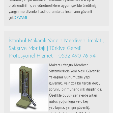
projelendirilmiş ve yönetmeliklere uygun şekilde üretilmiş
yangın merdivenleri, acil durumlarda insanların güvenli
şek
DEVAMI
İstanbul Makaralı Yangın Merdiveni İmalatı,
Satışı ve Montajı | Türkiye Geneli
Profesyonel Hizmet – 0532 490 76 94
Makaralı Yangın Merdiveni
Sistemlerinde Yeni Nesil Güvenlik
Yaklaşımı Günümüzde yapı
güvenliği, yalnızca bir tercih değil,
zorunlu bir mühendislik disiplinidir.
Özellikle büyük şehirlerde artan
nüfus yoğunluğu ve dikey
yapılaşma, yangın güvenliği