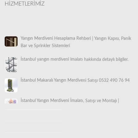
HİZMETLERİMİZ
Yangın Merdiveni Hesaplama Rehberi | Yangın Kapısı, Panik
Bar ve Sprinkler Sistemleri
İstanbul yangın merdiveni imalatı hakkında detaylı bilgiler.
İstanbul Makaralı Yangın Merdiveni Satışı 0532 490 76 94
İstanbul Yangın Merdiveni İmalatı, Satışı ve Montajı |
Türkiye Geneli Profesyonel Güvenlik Çözümleri
İstanbul Yangın Merdiveni İmalatı (0530 842 3938) |
Ücretsiz Keşif Hizmeti