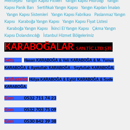
Menteşesi
Yangın Kapısı Fitilleri
Yangın kapısı Hidroliği
Yangın
Kapısı Panik Barı
Sertifikalı Yangın Kapısı
Yangın Kapıları İmalatı
Yangın Kapısı Sistemleri
Yangın Kapısı Fabrikası
Paslanmaz Yangın
Kapısı
Karaboğa Yangın Kapısı
Yangın Kapısı Fiyat Listesi
Karaboğa Yangın Kapısı
İkinci El Yangın Kapısı
Çıkma Yangın
Kapısı Dolandırıcılığı
İstanbul Hizmet Bölgelerimiz
KARABOĞALAR
SAN.TİC.LTD.ŞTİ.
Satış
Hasan KARABOĞA & Veli KARABOĞA & M. Yunus
KARABOĞA & Ayetullah KARABOĞA - Seyfullah KARABOĞA.
uhasebe
M
Hülya KARABOĞA & Eylül KARABOĞA & Sude
KARABOĞA.
Gsm
0532 711 74 23
Gsm
0532 703 75 09
Gsm
0530 842 39 38