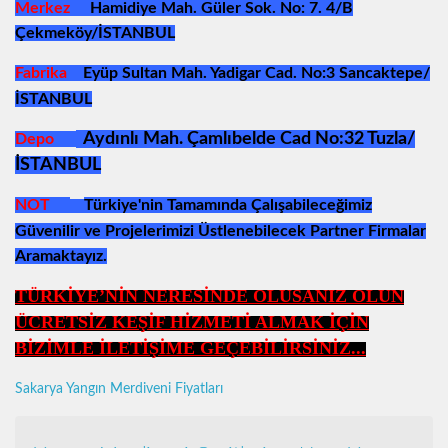
Merkez
Hamidiye Mah. Güler Sok. No: 7. 4/B
Çekmeköy/İSTANBUL
Fabrika
Eyüp Sultan Mah. Yadigar Cad. No:3 Sancaktepe/
İSTANBUL
Aydınlı Mah. Çamlıbelde Cad No:32 Tuzla/
Depo
İSTANBUL
NOT
Türkiye'nin Tamamında Çalışabileceğimiz
Güvenilir ve Projelerimizi Üstlenebilecek Partner Firmalar
Aramaktayız.
TÜRKİYE’NİN NERESİNDE OLUSANIZ OLUN
ÜCRETSİZ KEŞİF HİZMETİ ALMAK İÇİN
BİZİMLE İLETİŞİME GEÇEBİLİRSİNİZ...
Sakarya Yangın Merdiveni Fiyatları