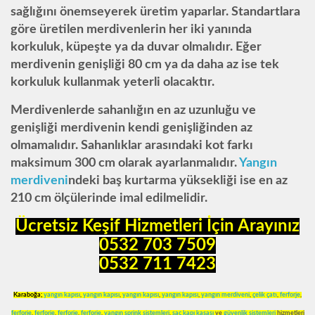
sağlığını önemseyerek üretim yaparlar. Standartlara
göre üretilen merdivenlerin her iki yanında
korkuluk, küpeşte ya da duvar olmalıdır. Eğer
merdivenin genişliği 80 cm ya da daha az ise tek
korkuluk kullanmak yeterli olacaktır.
Merdivenlerde sahanlığın en az uzunluğu ve
genişliği merdivenin kendi genişliğinden az
olmamalıdır. Sahanlıklar arasındaki kot farkı
maksimum 300 cm olarak ayarlanmalıdır.
Yangın
merdiveni
ndeki baş kurtarma yüksekliği ise en az
210 cm ölçülerinde imal edilmelidir.
Ücretsiz Keşif Hizmetleri İçin Arayınız
0532 703 7509
0532 711 7423
Karaboğa
;
yangın kapısı
,
yangın kapısı
,
yangın kapısı
,
yangın kapısı
,
yangın merdiveni
,
çelik çatı
,
ferforje
,
ferforje
,
ferforje
,
ferforje
,
ferforje
,
yangın sprink sistemleri
,
sac kapı kasası
ve
güvenlik sistemleri
hizmetleri