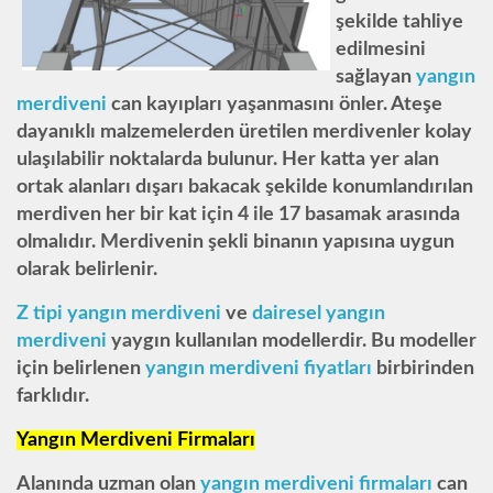
şekilde tahliye
edilmesini
sağlayan
yangın
merdiveni
can kayıpları yaşanmasını önler. Ateşe
dayanıklı malzemelerden üretilen merdivenler kolay
ulaşılabilir noktalarda bulunur. Her katta yer alan
ortak alanları dışarı bakacak şekilde konumlandırılan
merdiven her bir kat için 4 ile 17 basamak arasında
olmalıdır. Merdivenin şekli binanın yapısına uygun
olarak belirlenir.
Z tipi yangın merdiveni
ve
dairesel yangın
merdiveni
yaygın kullanılan modellerdir. Bu modeller
için belirlenen
yangın merdiveni fiyatları
birbirinden
farklıdır.
Yangın Merdiveni Firmaları
Alanında uzman olan
yangın merdiveni firmaları
can