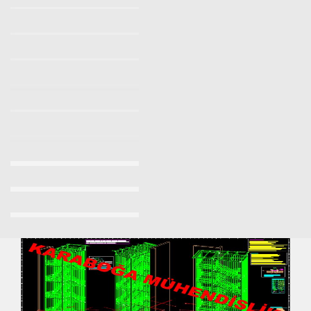
Makaralı Yangın Merdiveni İstanbul
Yangın Merdiveni Yönetmeliği
Yangın Merdiveni Firmaları
Makaralı Yangın Merdiveni
Yangın Merdiveni İmalatı Fiyatları 2023/2024
Yangın Merdiveni Fiyatları Sancaktepe 0532 7037509