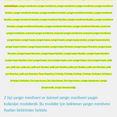
sunmaktayız.
yangın merdiveni
,
yangın merdiveni
,
yangın merdiveni
,
yangın merdiveni
,
yangın merdiveni
imalatı
,
yangın merdiveni imalatı
,
yangın merdiveni imalatı
,
yangın merdiveni imalatı
,
yangın merdiveni
fiyatları
,
yangın merdiveni fiyatları
,
yangın merdiveni fiyatları
,
yangın merdiveni fiyatları
,
yangın merdiveni
firmaları
,
yangın merdiveni firmaları
,
yangın merdiveni firmaları
,
yangın merdiveni firmaları
,
makaralı
yangın merdiveni
,
makaralı yangın merdiveni
,
makaralı yangın merdiveni
,
makaralı yangın merdiveni
,
yangın kapısı
,
yangın kapısı
,
yangın kapısı
,
yangın kapısı
,
yangın kapısı imalatı
,
yangın kapısı imalatı
,
yangın kapısı imalatı
,
yangın kapısı imalatı
,
yangın kapısı firmaları
,
yangın kapısı firmaları
,
yangın kapısı
firmaları
,
yangın kapısı firmaları
,
yangın kapısı fiyatları
,
yangın kapısı fiyatları
,
yangın kapısı fiyatları
,
yangın kapısı fiyatları
,
ucuz yangın kapısı
,
ucuz yangın kapısı
,
ucuz yangın kapısı
,
ucuz yangın kapısı
,
çelik
çatı
,
çelik çatı
,
çelik çatı
,
çelik çatı fiyatları
,
çelik çatı fiyatları
,
çelik çatı fiyatları
,
çelik çatı firmaları
,
çelik
çatı firmaları
,
çelik çatı firmaları
,
Teras Kapatma
,
Ferforje
,
Ferforje
,
Ferforje
,
Ferforje
,
ferforjeci
,
ferforjeci
,
ferforjeci
,
ferforjeci
,
Sac kapı kasası
,
Sac kapı kasası
,
Sac kapı kasası
,
yangın danışmanı
,
yangın
danışmanlık
,
yangın danışmanlığı
.
Z tipi yangın merdiveni ve dairesel yangın merdiveni yaygın
kullanılan modellerdir. Bu modeller için belirlenen yangın merdiveni
fiyatları birbirinden farklıdır.