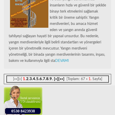
insanların hızla ve güvenli bir şekilde
binayı terk etmelerini sağlamak
kritik bir öneme sahiptir. Yangın
merdivenleri, bu amaca hizmet
eden ve yangın anında güvenli
tahliyeyi sağlayan hayati bir yapısal unsurdur. Bu nedenle,
yangın merdivenleriyle ilgili belirli standartları ve yönergeleri
içeren bir yönetmelik mevcuttur. Yangın merdiveni
yönetmeliği, bir binada yangın merdivenlerinin tasarımı, inşası,
bakımı ve kullanımıyla ilgili sta
DEVAMI
1.
2.
3.
4.
5.
6.
7.
8.
9.
[»]
[»»]
[««][«]
[Toplam: 67 »
1.
Sayfa]
0530 8423938